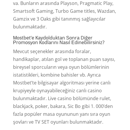
va. Bunların arasında Playson, Pragmatic Play,
Smartsoft Gaming, Turbo Game titles, Wazdan,
Gamzix ve 3 Oaks gibi tanınmış sağlayıcılar
bulunmaktadır.
Μοѕtbеt’е Кауdοlduktаn Ѕοnrа Dіğеr
Ρrοmοѕуοn Кοdlаrını Νаѕıl Εdіnеbіlіrѕіnіz?
Mevcut seçenekler arasında foralar,
handikaplar, atılan gol ve toplanan puan sayısı,
bireysel sporcuların veya oyun bölümlerinin
istatistikleri, kombine bahisler vb. Ayrıca
Mostbet’te bilgisayar algoritması yerine canlı
krupiyeyle oynayabileceğiniz canlı casino
bulunmaktadır. Live casino bölümünde rulet,
blackjack, poker, bakara, Sic Bo gibi 1. 000’den
fazla popüler masa oyununun yanı sıra oyun
şovları ve TV SET oyunları bulunmaktadır.