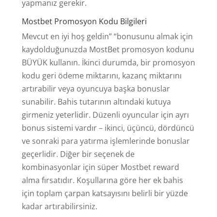
yapmanız gerekir.
Mostbet Promosyon Kodu Bilgileri
Mevcut en iyi hoş geldin” “bonusunu almak için
kaydolduğunuzda MostBet promosyon kodunu
BÜYÜK kullanın. İkinci durumda, bir promosyon
kodu geri ödeme miktarını, kazanç miktarını
artırabilir veya oyuncuya başka bonuslar
sunabilir. Bahis tutarının altındaki kutuya
girmeniz yeterlidir. Düzenli oyuncular için ayrı
bonus sistemi vardır – ikinci, üçüncü, dördüncü
ve sonraki para yatırma işlemlerinde bonuslar
geçerlidir. Diğer bir seçenek de
kombinasyonlar için süper Mostbet reward
alma fırsatıdır. Koşullarına göre her ek bahis
için toplam çarpan katsayısını belirli bir yüzde
kadar artırabilirsiniz.