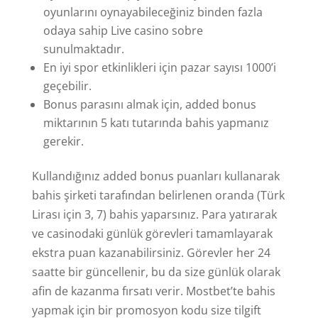
oyunlarını oynayabileceğiniz binden fazla
odaya sahip Live casino sobre
sunulmaktadır.
En iyi spor etkinlikleri için pazar sayısı 1000’i
geçebilir.
Bonus parasını almak için, added bonus
miktarının 5 katı tutarında bahis yapmanız
gerekir.
Kullandığınız added bonus puanları kullanarak
bahis şirketi tarafından belirlenen oranda (Türk
Lirası için 3, 7) bahis yaparsınız. Para yatırarak
ve casinodaki günlük görevleri tamamlayarak
ekstra puan kazanabilirsiniz. Görevler her 24
saatte bir güncellenir, bu da size günlük olarak
afin de kazanma fırsatı verir. Mostbet’te bahis
yapmak için bir promosyon kodu size tilgift