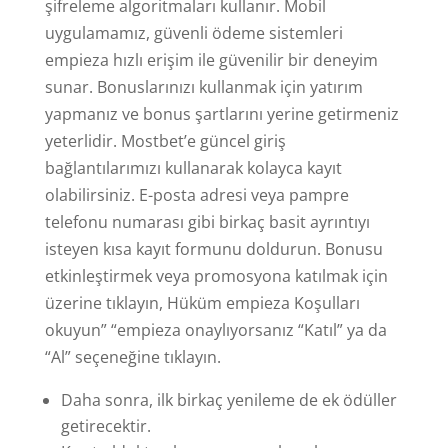
şifreleme algoritmaları kullanır. Mobil
uygulamamız, güvenli ödeme sistemleri
empieza hızlı erişim ile güvenilir bir deneyim
sunar. Bonuslarınızı kullanmak için yatırım
yapmanız ve bonus şartlarını yerine getirmeniz
yeterlidir. Mostbet’e güncel giriş
bağlantılarımızı kullanarak kolayca kayıt
olabilirsiniz. E-posta adresi veya pampre
telefonu numarası gibi birkaç basit ayrıntıyı
isteyen kısa kayıt formunu doldurun. Bonusu
etkinleştirmek veya promosyona katılmak için
üzerine tıklayın, Hüküm empieza Koşulları
okuyun” “empieza onaylıyorsanız “Katıl” ya da
“Al” seçeneğine tıklayın.
Daha sonra, ilk birkaç yenileme de ek ödüller
getirecektir.