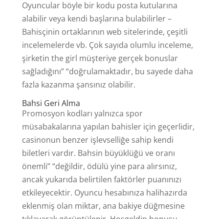
Oyuncular böyle bir kodu posta kutularına
alabilir veya kendi başlarına bulabilirler –
Bahisçinin ortaklarının web sitelerinde, çeşitli
incelemelerde vb. Çok sayıda olumlu inceleme,
şirketin the girl müşteriye gerçek bonuslar
sağladığını” “doğrulamaktadır, bu sayede daha
fazla kazanma şansınız olabilir.
Bahsi Geri Alma
Promosyon kodları yalnızca spor
müsabakalarına yapılan bahisler için geçerlidir,
casinonun benzer işlevselliğe sahip kendi
biletleri vardır. Bahsin büyüklüğü ve oranı
önemli” “değildir, ödülü yine para alırsınız,
ancak yukarıda belirtilen faktörler puanınızı
etkileyecektir. Oyuncu hesabınıza halihazırda
eklenmiş olan miktar, ana bakiye düğmesine