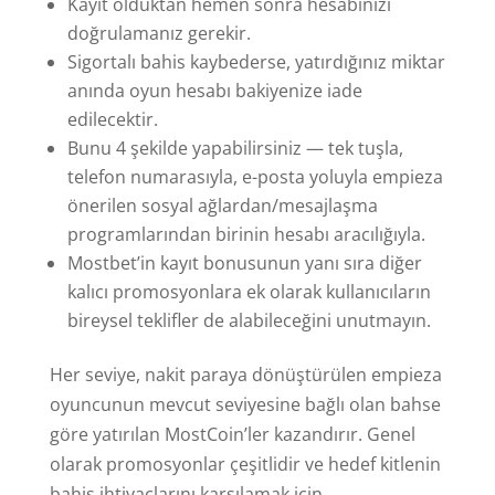
Kayıt olduktan hemen sonra hesabınızı
doğrulamanız gerekir.
Sigortalı bahis kaybederse, yatırdığınız miktar
anında oyun hesabı bakiyenize iade
edilecektir.
Bunu 4 şekilde yapabilirsiniz — tek tuşla,
telefon numarasıyla, e-posta yoluyla empieza
önerilen sosyal ağlardan/mesajlaşma
programlarından birinin hesabı aracılığıyla.
Mostbet’in kayıt bonusunun yanı sıra diğer
kalıcı promosyonlara ek olarak kullanıcıların
bireysel teklifler de alabileceğini unutmayın.
Her seviye, nakit paraya dönüştürülen empieza
oyuncunun mevcut seviyesine bağlı olan bahse
göre yatırılan MostCoin’ler kazandırır. Genel
olarak promosyonlar çeşitlidir ve hedef kitlenin
bahis ihtiyaçlarını karşılamak için