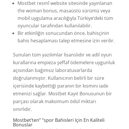
Mostbet resmî website sitesinde yayınlanan
the woman bonus, masaüstü sürümü veya
mobil uygulama aracılığıyla Türkiye’deki tüm
oyuncular tarafından kullanılabilir.
Bir etkinliğin sonucundan önce, bahisçinin
bahis hesaplaması talep etmesine izin verilir.
Sunulan tüm yazılımlar lisanslıdır ve adil oyun
kurallarına empieza şeffaf ödemelere uygunluk
açısından bağımsız laboratuvarlarda
doğrulanmıştır. Kullanıcının belirli bir süre
içerisinde kaybettiği paranın bir kısmını iade
etmenizi sağlar. Mostbet Kayıt Bonusunun bir
parçası olarak maksimum ödül miktarı
sınırlıdır.
Mostbet’ten” “spor Bahisleri Için En Kaliteli
Bonuslar