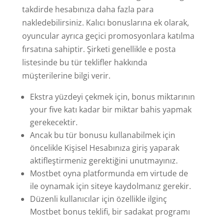
takdirde hesabınıza daha fazla para
nakledebilirsiniz. Kalıcı bonuslarına ek olarak,
oyuncular ayrıca geçici promosyonlara katılma
fırsatına sahiptir. Şirketi genellikle e posta
listesinde bu tür teklifler hakkında
müşterilerine bilgi verir.
Ekstra yüzdeyi çekmek için, bonus miktarının
your five katı kadar bir miktar bahis yapmak
gerekecektir.
Ancak bu tür bonusu kullanabilmek için
öncelikle Kişisel Hesabınıza giriş yaparak
aktifleştirmeniz gerektiğini unutmayınız.
Mostbet oyna platformunda em virtude de
ile oynamak için siteye kaydolmanız gerekir.
Düzenli kullanıcılar için özellikle ilginç
Mostbet bonus teklifi, bir sadakat programı