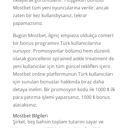
tıklayarak görüntülenir. Hoşgeldin bonusu
Mostbet tüm yeni oyuncularına verilir, ancak
zaten bir kez kullandıysanız, tekrar
yapamazsınız.
Bugün Mostbet, ilginç empieza oldukça cömert
bir bonus programını Türk kullanıcılarına
sunuyor. Promosyonlar bölümü hem düzenli
olarak güncellenir sprained ankle treatment de
yeni kullanıcılar için tüm güncel teklifleri içerir.
Mostbet online platformunun Türk kullanıcıları
için sunulan bonuslar hakkında biraz daha
detaya inelim. Bir promosyon kodu ile 1000 $ ilk
para yatırma işlemi yaparsanız, 1000 $ bonus
alacaksınız.
Mostbet Bilgileri
Şirket, beş bahsin toplam tutarını sayar ve