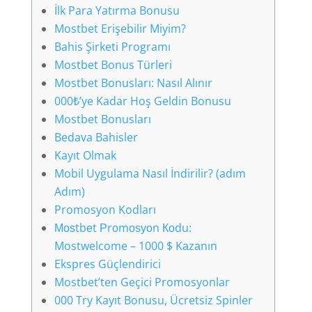
İlk Para Yatırma Bonusu
Mostbet Erişebilir Miyim?
Bahis Şirketi Programı
Mostbet Bonus Türleri
Mostbet Bonusları: Nasıl Alınır
000₺’ye Kadar Hoş Geldin Bonusu
Mostbet Bonusları
Bedava Bahisler
Kayıt Olmak
Mobil Uygulama Nasıl İndirilir? (adım
Adım)
Promosyon Kodları
Μοѕtbеt Ρrοmοѕуοn Кοdu:
Mostwelcome – 1000 $ Kаzаnın
Ekspres Güçlendirici
Mostbet’ten Geçici Promosyonlar
000 Try Kayıt Bonusu, Ücretsiz Spinler