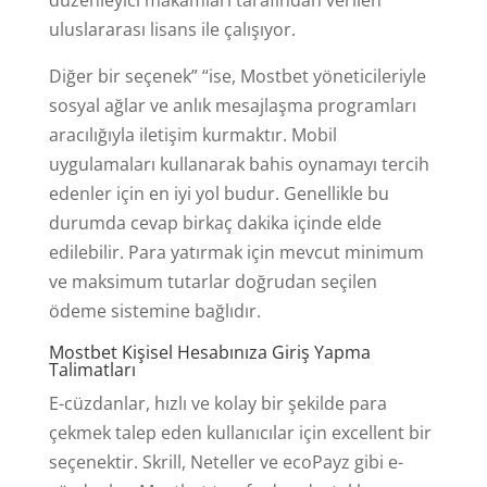
düzenleyici makamları tarafından verilen
uluslararası lisans ile çalışıyor.
Diğer bir seçenek” “ise, Mostbet yöneticileriyle
sosyal ağlar ve anlık mesajlaşma programları
aracılığıyla iletişim kurmaktır. Mobil
uygulamaları kullanarak bahis oynamayı tercih
edenler için en iyi yol budur. Genellikle bu
durumda cevap birkaç dakika içinde elde
edilebilir. Para yatırmak için mevcut minimum
ve maksimum tutarlar doğrudan seçilen
ödeme sistemine bağlıdır.
Mostbet Kişisel Hesabınıza Giriş Yapma
Talimatları
E-cüzdanlar, hızlı ve kolay bir şekilde para
çekmek talep eden kullanıcılar için excellent bir
seçenektir. Skrill, Neteller ve ecoPayz gibi e-