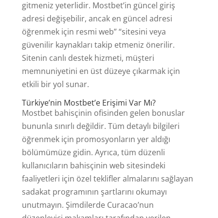
gitmeniz yeterlidir. Mostbet’in güncel giriş
adresi değişebilir, ancak en güncel adresi
öğrenmek için resmi web” “sitesini veya
güvenilir kaynakları takip etmeniz önerilir.
Sitenin canlı destek hizmeti, müşteri
memnuniyetini en üst düzeye çıkarmak için
etkili bir yol sunar.
Türkiye’nin Mostbet’e Erişimi Var Mı?
Mostbet bahisçinin ofisinden gelen bonuslar
bununla sınırlı değildir. Tüm detaylı bilgileri
öğrenmek için promosyonların yer aldığı
bölümümüze gidin. Ayrıca, tüm düzenli
kullanıcıların bahisçinin web sitesindeki
faaliyetleri için özel teklifler almalarını sağlayan
sadakat programının şartlarını okumayı
unutmayın. Şimdilerde Curacao’nun