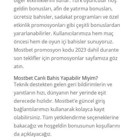
diğer etkinliklerini sunar. Türk oyuncular hoş
geldin bonusları, afin de yatırma bonusları,
ücretsiz bahisler, sadakat programları ve özel
etkinlik promosyonları gibi çeşitli bonuslardan
yararlanabilirler. Kullanıcılarımıza hem maç
öncesi hem de oyun içi bahisler sunuyoruz.
Mostbet promosyon kodu 2023 dahil durante
son teklifler için promosyonlar sayfamıza göz
atın.
Mostbet Canlı Bahis Yapabilir Miyim?
Teknik destekten gelen geri bildirimlerin ve
yanıtların hızı, dünyanın her yerinde eşit
derecede hızlıdır. Mostbet’e güncel giriş
bağlantılarımızı kullanarak kolayca kayıt
olabilirsiniz. Tüm yetkilendirme seçeneklerine
bakacağız ve hoşgeldin bonusunun koşullarını
da açıklayacağız.