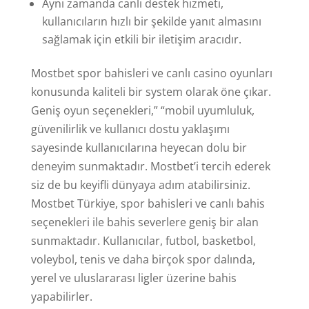
Aynı zamanda canlı destek hizmeti,
kullanıcıların hızlı bir şekilde yanıt almasını
sağlamak için etkili bir iletişim aracıdır.
Mostbet spor bahisleri ve canlı casino oyunları
konusunda kaliteli bir system olarak öne çıkar.
Geniş oyun seçenekleri,” “mobil uyumluluk,
güvenilirlik ve kullanıcı dostu yaklaşımı
sayesinde kullanıcılarına heyecan dolu bir
deneyim sunmaktadır. Mostbet’i tercih ederek
siz de bu keyifli dünyaya adım atabilirsiniz.
Mostbet Türkiye, spor bahisleri ve canlı bahis
seçenekleri ile bahis severlere geniş bir alan
sunmaktadır. Kullanıcılar, futbol, basketbol,
voleybol, tenis ve daha birçok spor dalında,
yerel ve uluslararası ligler üzerine bahis
yapabilirler.