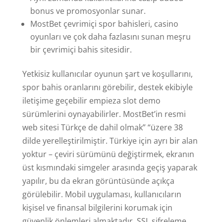
bonus ve promosyonlar sunar.
MostBet çevrimiçi spor bahisleri, casino
oyunları ve çok daha fazlasını sunan meşru
bir çevrimiçi bahis sitesidir.
Yetkisiz kullanıcılar oyunun şart ve koşullarını,
spor bahis oranlarını görebilir, destek ekibiyle
iletişime geçebilir empieza slot demo
sürümlerini oynayabilirler. MostBet’in resmi
web sitesi Türkçe de dahil olmak” “üzere 38
dilde yerelleştirilmiştir. Türkiye için ayrı bir alan
yoktur – çeviri sürümünü değiştirmek, ekranın
üst kısmındaki simgeler arasında geçiş yaparak
yapılır, bu da ekran görüntüsünde açıkça
görülebilir. Mobil uygulaması, kullanıcıların
kişisel ve finansal bilgilerini korumak için
güvenlik önlemleri almaktadır. SSL şifreleme