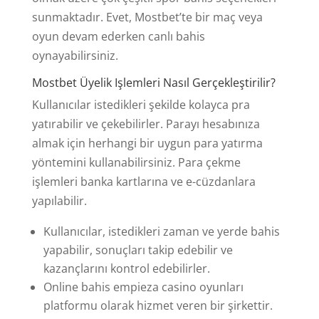
sunmaktadır. Evet, Mostbet’te bir maç veya
oyun devam ederken canlı bahis
oynayabilirsiniz.
Mostbet Üyelik Işlemleri Nasıl Gerçekleştirilir?
Kullanıcılar istedikleri şekilde kolayca pra
yatırabilir ve çekebilirler. Parayı hesabınıza
almak için herhangi bir uygun para yatırma
yöntemini kullanabilirsiniz. Para çekme
işlemleri banka kartlarına ve e-cüzdanlara
yapılabilir.
Kullanıcılar, istedikleri zaman ve yerde bahis
yapabilir, sonuçları takip edebilir ve
kazançlarını kontrol edebilirler.
Online bahis empieza casino oyunları
platformu olarak hizmet veren bir şirkettir.