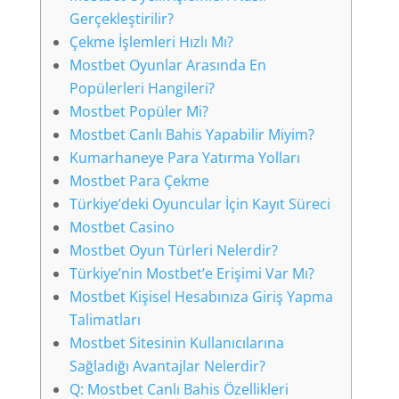
Gerçekleştirilir?
Çekme İşlemleri Hızlı Mı?
Mostbet Oyunlar Arasında En
Popülerleri Hangileri?
Mostbet Popüler Mi?
Mostbet Canlı Bahis Yapabilir Miyim?
Kumarhaneye Para Yatırma Yolları
Mostbet Para Çekme
Türkiye’deki Oyuncular İçin Kayıt Süreci
Mostbet Casino
Mostbet Oyun Türleri Nelerdir?
Türkiye’nin Mostbet’e Erişimi Var Mı?
Mostbet Kişisel Hesabınıza Giriş Yapma
Talimatları
Mostbet Sitesinin Kullanıcılarına
Sağladığı Avantajlar Nelerdir?
Q: Mostbet Canlı Bahis Özellikleri