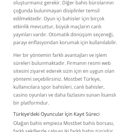
oluşturmanız gerekir. Diğer bahis bürolarının
çoğunda bulunmayan disiplinler temsil
edilmektedir. Oyun içi bahisler için birçok
etkinlik mevcuttur, büyük maçların canlı
yayınları vardır. Otomatik dönüşüm seçeneği,
parayı enflasyondan korumak için kullanılabilir.
Her bir yöntemin farklı avantajları ve işlem
süreleri bulunmaktadır. Firmanın resmi web
sitesini ziyaret ederek sizin için en uygun olan
yöntemi seçebilirsiniz. Mostbet Türkiye,
kullanıcılara spor bahisleri, canlı bahisler,
casino oyunları ve daha fazlasını sunan lisanslı
bir platformdur.
Türkiye’deki Oyuncular İçin Kayıt Süreci
Olağan bahis empieza Mostbet bahis borsası,
farklı şekillerde çalışan iki farklı bahis türüdür.