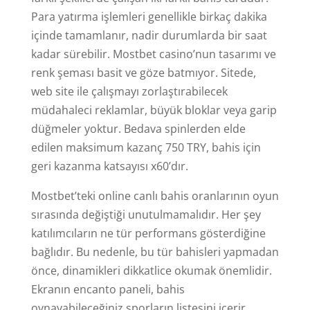
Para yatırma işlemleri genellikle birkaç dakika
içinde tamamlanır, nadir durumlarda bir saat
kadar sürebilir. Mostbet casino’nun tasarımı ve
renk şeması basit ve göze batmıyor. Sitede,
web site ile çalışmayı zorlaştırabilecek
müdahaleci reklamlar, büyük bloklar veya garip
düğmeler yoktur. Bedava spinlerden elde
edilen maksimum kazanç 750 TRY, bahis için
geri kazanma katsayısı x60’dır.
Mostbet’teki online canlı bahis oranlarının oyun
sırasında değiştiği unutulmamalıdır. Her şey
katılımcıların ne tür performans gösterdiğine
bağlıdır. Bu nedenle, bu tür bahisleri yapmadan
önce, dinamikleri dikkatlice okumak önemlidir.
Ekranın encanto paneli, bahis
oynayabileceğiniz sporların listesini içerir.