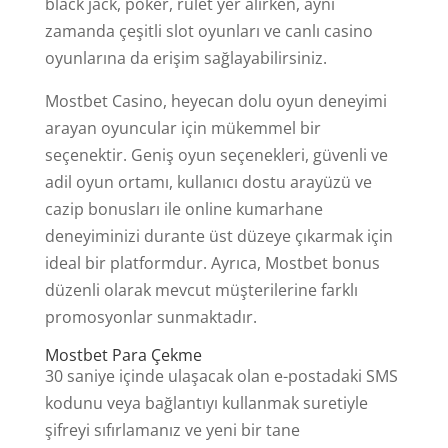
black jack, poker, rulet yer alırken, aynı
zamanda çeşitli slot oyunları ve canlı casino
oyunlarına da erişim sağlayabilirsiniz.
Mostbet Casino, heyecan dolu oyun deneyimi
arayan oyuncular için mükemmel bir
seçenektir. Geniş oyun seçenekleri, güvenli ve
adil oyun ortamı, kullanıcı dostu arayüzü ve
cazip bonusları ile online kumarhane
deneyiminizi durante üst düzeye çıkarmak için
ideal bir platformdur. Ayrıca, Mostbet bonus
düzenli olarak mevcut müşterilerine farklı
promosyonlar sunmaktadır.
Mostbet Para Çekme
30 saniye içinde ulaşacak olan e-postadaki SMS
kodunu veya bağlantıyı kullanmak suretiyle
şifreyi sıfırlamanız ve yeni bir tane