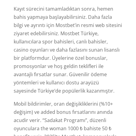
Kayıt sürecini tamamladıktan sonra, hemen
bahis yapmaya başlayabilirsiniz. Daha fazla
bilgi ve ayrıntı için Mostbet’in resmi web sitesini
ziyaret edebilirsiniz. Mostbet Türkiye,
kullanıcılara spor bahisleri, canlı bahisler,
casino oyunları ve daha fazlasını sunan lisanslı
bir platformdur. Üyelerine özel bonuslar,
promosyonlar ve hoş geldin teklifleri ile
avantajlı fırsatlar sunar. Güvenilir ödeme
yöntemleri ve kullanıcı dostu arayüzü
sayesinde Türkiye’de popülerlik kazanmıştır.
Mobil bildirimler, oran değişikliklerini (%10+
değişim) ve added bonus fırsatlarını anında
acudir verir. “Sadakat Programı”, düzenli
oyunculara the woman 1000 ₺ bahiste 50 ₺