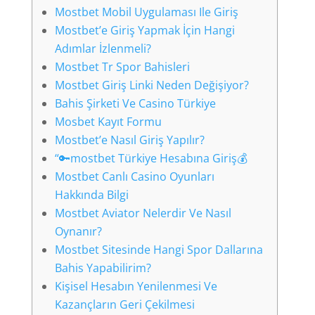
Mostbet Mobil Uygulaması Ile Giriş
Mostbet’e Giriş Yapmak İçin Hangi
Adımlar İzlenmeli?
Mostbet Tr Spor Bahisleri
Mostbet Giriş Linki Neden Değişiyor?
Bahis Şirketi Ve Casino Türkiye
Mosbet Kayıt Formu
Mostbet’e Nasıl Giriş Yapılır?
“🔑mostbet Türkiye Hesabına Giriş💰
Mostbet Canlı Casino Oyunları
Hakkında Bilgi
Mostbet Aviator Nelerdir Ve Nasıl
Oynanır?
Mostbet Sitesinde Hangi Spor Dallarına
Bahis Yapabilirim?
Kişisel Hesabın Yenilenmesi Ve
Kazançların Geri Çekilmesi