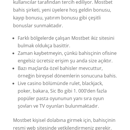
kullanıcılar tarafından tercih ediliyor. Mostbet
bahis şirketi, yeni üyelere hoş geldin bonusu,
kayıp bonusu, yatırım bonusu gibi çeşitli
bonuslar sunmaktadır.
Farklı bölgelerde çalışan Mostbet ikiz sitesini
bulmak oldukça basittir.
Zaman kaybetmeyin, çünkü bahisçinin ofisine
engelsiz ücretsiz erişim şu anda size açıktır.
Bazı maçlarda özel bahisler mevcuttur,
örneğin bireysel dönemlerin sonucuna bahis.
Live casino bölümünde rulet, blackjack,
poker, bakara, Sic Bo gibi 1. 000’den fazla
popüler pasta oyununun yanı sıra oyun
şovları ve TV oyunları bulunmaktadır.
Mostbet kişisel dolabına girmek için, bahisçinin
resmi web sitesinde yetkilendirmeniz gerekir.