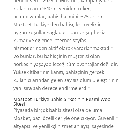
benefit verir. 2025’te Mostbet, kampanyalarla
kullanıcıların %40’ını yeniden çeker;
promosyonlar, bahis hacmini %25 artırır.
Mostbet Türkiye den bahisçiler, üyelik için
uygun koşullar sağladığından ve şüphesiz
kumar ve eğlence internet sayfası
hizmetlerinden aktif olarak yararlanmaktadır.
Ve bunlar, bu bahisçinin müşterisi olan
herkesin yaşayabileceği tüm avantajlar değildir.
Yüksek itibarının kanıtı, bahisçinin gerçek
kullanıcılarından gelen sayısız olumlu eleştirinin
yanı sıra sah derecelendirmelerdir.
Mostbet Türkiye Bahis Şirketinin Resmi Web
Sitesi
Piyasada birçok bahis sitesi olsa de uma
Mosbet, bazı özellikleriyle öne çıkıyor. Güvenilir
altyapısı ve yenilikçi hizmet anlayışı sayesinde