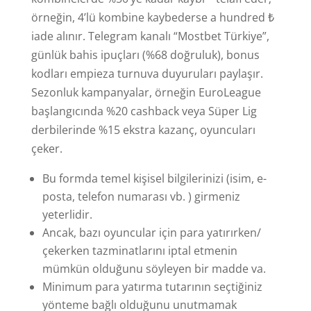
örneğin, 4’lü kombine kaybederse a hundred ₺
iade alınır. Telegram kanalı “Mostbet Türkiye”,
günlük bahis ipuçları (%68 doğruluk), bonus
kodları empieza turnuva duyuruları paylaşır.
Sezonluk kampanyalar, örneğin EuroLeague
başlangıcında %20 cashback veya Süper Lig
derbilerinde %15 ekstra kazanç, oyuncuları
çeker.
Bu formda temel kişisel bilgilerinizi (isim, e-
posta, telefon numarası vb. ) girmeniz
yeterlidir.
Ancak, bazı oyuncular için para yatırırken/
çekerken tazminatlarını iptal etmenin
mümkün olduğunu söyleyen bir madde va.
Minimum para yatırma tutarının seçtiğiniz
yönteme bağlı olduğunu unutmamak