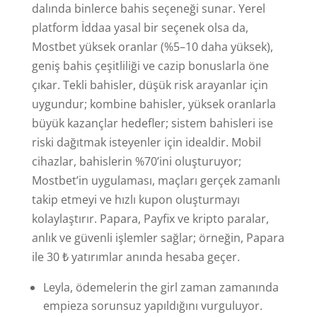
dalında binlerce bahis seçeneği sunar. Yerel
platform İddaa yasal bir seçenek olsa da,
Mostbet yüksek oranlar (%5–10 daha yüksek),
geniş bahis çeşitliliği ve cazip bonuslarla öne
çıkar. Tekli bahisler, düşük risk arayanlar için
uygundur; kombine bahisler, yüksek oranlarla
büyük kazançlar hedefler; sistem bahisleri ise
riski dağıtmak isteyenler için idealdir. Mobil
cihazlar, bahislerin %70’ini oluşturuyor;
Mostbet’in uygulaması, maçları gerçek zamanlı
takip etmeyi ve hızlı kupon oluşturmayı
kolaylaştırır. Papara, Payfix ve kripto paralar,
anlık ve güvenli işlemler sağlar; örneğin, Papara
ile 30 ₺ yatırımlar anında hesaba geçer.
Leyla, ödemelerin the girl zaman zamanında
empieza sorunsuz yapıldığını vurguluyor.