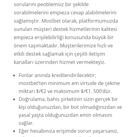
sorularını peoblemsiz bir şekilde
sorabilmelerini empieza cevap alabilmelerini
sağlamıştır. Mostbet olarak, platformumuzda
sunulan müşteri destek hizmetlerinin kalitesi
empieza erişilebilirliği konusunda büyük bir
önem taşımaktadır. Müşterilerimize hızlı ve
etkili destek sağlamak için çeşitli iletişim
kanalları üzerinden hizmet vermekteyiz.
Fonlar anında kredilendirilecektir;
mostbet’ten minimum em virtude de çekme
miktarı $/€2 ve maksimum $/€1. 500’dür.
Doğrulama, bahis şirketinin sizin gerçek bir
kişi olduğunuzdan, bir bot olmadığınızdan ve
yasal yaşta olduğunuzdan emin olmasını
sağlar.
Eğer hesabınıza erişimde sorun yaşarsanız,