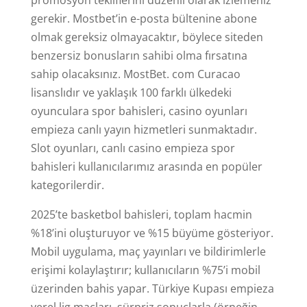
promosyon tekliflerini düzenli olarak izlemeniz
gerekir. Mostbet’in e-posta bültenine abone
olmak gereksiz olmayacaktır, böylece siteden
benzersiz bonusların sahibi olma fırsatına
sahip olacaksınız. MostBet. com Curacao
lisanslıdır ve yaklaşık 100 farklı ülkedeki
oyunculara spor bahisleri, casino oyunları
empieza canlı yayın hizmetleri sunmaktadır.
Slot oyunları, canlı casino empieza spor
bahisleri kullanıcılarımız arasında en popüler
kategorilerdir.
2025’te basketbol bahisleri, toplam hacmin
%18’ini oluşturuyor ve %15 büyüme gösteriyor.
Mobil uygulama, maç yayınları ve bildirimlerle
erişimi kolaylaştırır; kullanıcıların %75’i mobil
üzerinden bahis yapar. Türkiye Kupası empieza