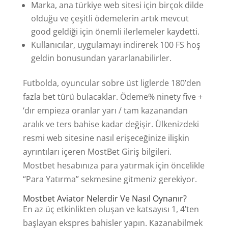
Marka, ana türkiye web sitesi için birçok dilde
olduğu ve çeşitli ödemelerin artık mevcut
good geldiği için önemli ilerlemeler kaydetti.
Kullanıcılar, uygulamayı indirerek 100 FS hoş
geldin bonusundan yararlanabilirler.
Futbolda, oyuncular sobre üst liglerde 180’den
fazla bet türü bulacaklar. Ödeme% ninety five +
‘dır empieza oranlar yarı / tam kazanandan
aralık ve ters bahise kadar değişir. Ülkenizdeki
resmi web sitesine nasıl erişeceğinize ilişkin
ayrıntıları içeren MostBet Giriş bilgileri.
Mostbet hesabınıza para yatırmak için öncelikle
“Para Yatırma” sekmesine gitmeniz gerekiyor.
Mostbet Aviator Nelerdir Ve Nasıl Oynanır?
En az üç etkinlikten oluşan ve katsayısı 1, 4’ten
başlayan ekspres bahisler yapın. Kazanabilmek