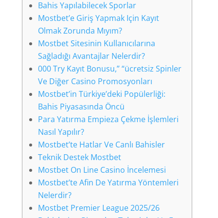
Bahis Yapılabilecek Sporlar
Mostbet’e Giriş Yapmak Için Kayıt
Olmak Zorunda Mıyım?
Mostbet Sitesinin Kullanıcılarına
Sağladığı Avantajlar Nelerdir?
000 Try Kayıt Bonusu,” “ücretsiz Spinler
Ve Diğer Casino Promosyonları
Mostbet’in Türkiye’deki Popülerliği:
Bahis Piyasasında Öncü
Para Yatırma Empieza Çekme İşlemleri
Nasıl Yapılır?
Mostbet’te Hatlar Ve Canlı Bahisler
Teknik Destek Mostbet
Mostbet On Line Casino İncelemesi
Mostbet’te Afin De Yatırma Yöntemleri
Nelerdir?
Mostbet Premier League 2025/26