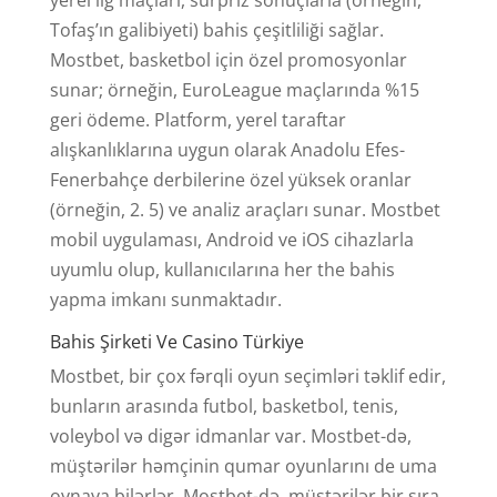
yerel lig maçları, sürpriz sonuçlarla (örneğin,
Tofaş’ın galibiyeti) bahis çeşitliliği sağlar.
Mostbet, basketbol için özel promosyonlar
sunar; örneğin, EuroLeague maçlarında %15
geri ödeme. Platform, yerel taraftar
alışkanlıklarına uygun olarak Anadolu Efes-
Fenerbahçe derbilerine özel yüksek oranlar
(örneğin, 2. 5) ve analiz araçları sunar. Mostbet
mobil uygulaması, Android ve iOS cihazlarla
uyumlu olup, kullanıcılarına her the bahis
yapma imkanı sunmaktadır.
Bahis Şirketi Ve Casino Türkiye
Mostbet, bir çox fərqli oyun seçimləri təklif edir,
bunların arasında futbol, basketbol, tenis,
voleybol və digər idmanlar var. Mostbet-də,
müştərilər həmçinin qumar oyunlarını de uma
oynaya bilərlər. Mostbet-də, müştərilər bir sıra