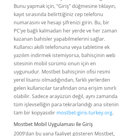
Bunu yapmak için, “Giriş” düğmesine tıklayın,
kayıt sırasında belirttiğiniz cep telefonu
numarasını ve hesap şifrenizi girin. Bu, bir
PC’ye bağlı kalmadan her yerde ve her zaman
kazanan bahisler yapabilmelerini sağlar.
Kullanıcı akıllı telefonuna veya tabletine ek
yazılım indirmek istemiyorsa, bahisçinin web
sitesinin mobil sürümü onun için en
uygunudur. Mostbet bahisçinin ofisi resmi
yerel lisansı olmadığından, farklı yerlerden
gelen kullanıcılar tarafından ona erişim sınırlı
olabilir. Sadece arayüzün değil, aynı zamanda
tüm işlevselliğin para tekrarlandığı ana sitenin
tam bir kopyasıdır
mostbet-giris-turkey.org
.
Mostbet Mobil Uygulaması Ile Giriş
2009’dan bu yana faaliyet gösteren Mostbet,