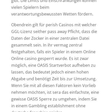
gibt. Die Limits und Einschränkungen können
vielen Spielern beim
verantwortungsbewussten Wetten fördern.
Obendrein gilt für perish Casinos mit welcher
GGL-Lizenz seither pass away Pflicht, dass die
Daten der Zocker in einer zentralen Datei
gesammelt sein. In ihr vermag zentral
festgehalten, falls ein Spieler in einem Online
Online casino gesperrt wurde. Es ist zwar
möglich, eine OASIS Startverbot aufheben zu
lassen, das bedeutet jedoch einen hohen
Abgabe und benötigt Zeit bis zur Umsetzung.
Wenn Sie mit all diesen Faktoren kein Vorlieb
nehmen möchten, ist sera das einfachste, eine
gewisse OASIS Sperre zu umgehen, indem Sie
in einem Gambling establishment ohne