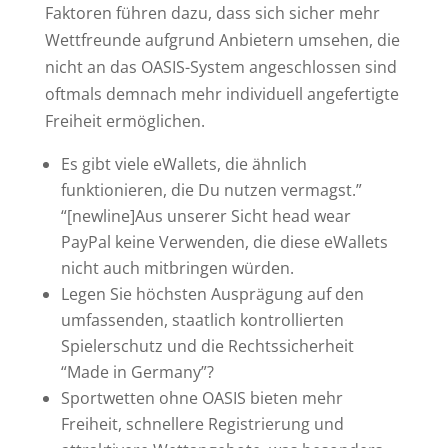
Faktoren führen dazu, dass sich sicher mehr
Wettfreunde aufgrund Anbietern umsehen, die
nicht an das OASIS-System angeschlossen sind
oftmals demnach mehr individuell angefertigte
Freiheit ermöglichen.
Es gibt viele eWallets, die ähnlich
funktionieren, die Du nutzen vermagst.”
“[newline]Aus unserer Sicht head wear
PayPal keine Verwenden, die diese eWallets
nicht auch mitbringen würden.
Legen Sie höchsten Ausprägung auf den
umfassenden, staatlich kontrollierten
Spielerschutz und die Rechtssicherheit
“Made in Germany”?
Sportwetten ohne OASIS bieten mehr
Freiheit, schnellere Registrierung und