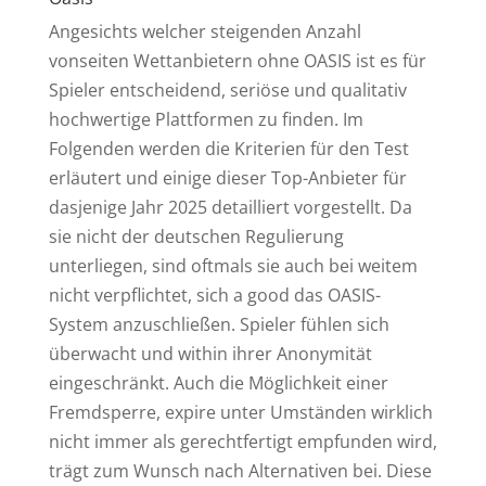
Angesichts welcher steigenden Anzahl
vonseiten Wettanbietern ohne OASIS ist es für
Spieler entscheidend, seriöse und qualitativ
hochwertige Plattformen zu finden. Im
Folgenden werden die Kriterien für den Test
erläutert und einige dieser Top-Anbieter für
dasjenige Jahr 2025 detailliert vorgestellt. Da
sie nicht der deutschen Regulierung
unterliegen, sind oftmals sie auch bei weitem
nicht verpflichtet, sich a good das OASIS-
System anzuschließen. Spieler fühlen sich
überwacht und within ihrer Anonymität
eingeschränkt. Auch die Möglichkeit einer
Fremdsperre, expire unter Umständen wirklich
nicht immer als gerechtfertigt empfunden wird,
trägt zum Wunsch nach Alternativen bei. Diese