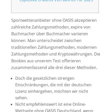
Sportwettenanbieter ohne OASIS akzeptieren
zahlreiche Zahlungsmethoden, expire von
Buchmacher über Buchmacher variieren
können. Man unterscheidet zwischen
traditionellen Zahlungsmethoden, modernen
Zahlungsmethoden und Kryptowährungen. Die
Bookies aus unserem Test offerieren
zusammenfassend alle drei dieser Methoden.
Doch die gesetzlichen strengen
Einschränkungen, die mit der deutschen
Lizenz einhergehen, möchten wir nicht
sehen.
Nicht empfehlenswert ist eine Online-
Wettseite ohne OASIS Deutschland, wenn