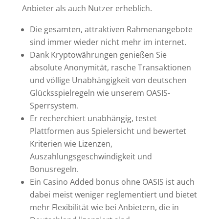
Anbieter als auch Nutzer erheblich.
Die gesamten, attraktiven Rahmenangebote
sind immer wieder nicht mehr im internet.
Dank Kryptowährungen genießen Sie
absolute Anonymität, rasche Transaktionen
und völlige Unabhängigkeit von deutschen
Glücksspielregeln wie unserem OASIS-
Sperrsystem.
Er recherchiert unabhängig, testet
Plattformen aus Spielersicht und bewertet
Kriterien wie Lizenzen,
Auszahlungsgeschwindigkeit und
Bonusregeln.
Ein Casino Added bonus ohne OASIS ist auch
dabei meist weniger reglementiert und bietet
mehr Flexibilität wie bei Anbietern, die in