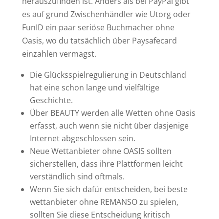
herauszufinden ist. Anders als bei PayPal gibt
es auf grund Zwischenhändler wie Utorg oder
FunID ein paar seriöse Buchmacher ohne
Oasis, wo du tatsächlich über Paysafecard
einzahlen vermagst.
Die Glücksspielregulierung in Deutschland
hat eine schon lange und vielfältige
Geschichte.
Über BEAUTY werden alle Wetten ohne Oasis
erfasst, auch wenn sie nicht über dasjenige
Internet abgeschlossen sein.
Neue Wettanbieter ohne OASIS sollten
sicherstellen, dass ihre Plattformen leicht
verständlich sind oftmals.
Wenn Sie sich dafür entscheiden, bei beste
wettanbieter ohne REMANSO zu spielen,
sollten Sie diese Entscheidung kritisch