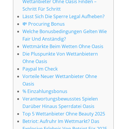
Wettanbieter Ohne Oasis Finden –
Schritt Für Schritt
Lässt Sich Die Sperre Legal Aufheben?
💸 Procuring Bonus
Welche Bonusbedingungen Gelten Wie
Fair Und Anständig?
Wettmärkte Beim Wetten Ohne Oasis
Die Pluspunkte Von Wettanbietern
Ohne Oasis
Paypal Im Check
Vorteile Neuer Wettanbieter Ohne
Oasis
% Einzahlungsbonus
Verantwortungsbewusstes Spielen
Darüber Hinaus Sperrdatei Oasis
Top 5 Wettanbieter Ohne Beauty 2025
Betriot: Aufruhr Im Wettmarkt? Das
Explosive Erlebnis Von Betriot Für 2025