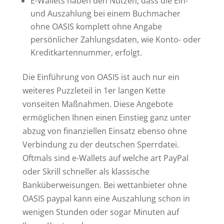
E-Wallets haben den Nutzen, dass die Ein-
und Auszahlung bei einem Buchmacher
ohne OASIS komplett ohne Angabe
persönlicher Zahlungsdaten, wie Konto- oder
Kreditkartennummer, erfolgt.
Die Einführung von OASIS ist auch nur ein
weiteres Puzzleteil in 1er langen Kette
vonseiten Maßnahmen. Diese Angebote
ermöglichen Ihnen einen Einstieg ganz unter
abzug von finanziellen Einsatz ebenso ohne
Verbindung zu der deutschen Sperrdatei.
Oftmals sind e-Wallets auf welche art PayPal
oder Skrill schneller als klassische
Banküberweisungen. Bei wettanbieter ohne
OASIS paypal kann eine Auszahlung schon in
wenigen Stunden oder sogar Minuten auf