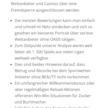
Wettanbieter und Casinos über eine
Fremdsperre ausgeschlossen werden.
Die meisten Bewertungen kann man einfach
und schnell im Netz entdecken und sich so
gesehen ein besseres Portrait über seriöse
Wettanbieter ohne OASIS tätigen.
Zum Zeitpunkt unserer Analyse waren weit
lieber als 1. 500 Spiele aus vielen Ligen
weltweit verfügbar.
Dies sind beides Hinweise darauf, dass
Betrug und Abzocke bei dem Sportwetten
Anbieter ohne BEAUTY nicht vorkommen.
Ein umfangreicher Willkommensbonus oder
aber regelmäßigen Reload-Aktionen
offerieren Win-Win-Situationen für Zocker
und Buchmacher.