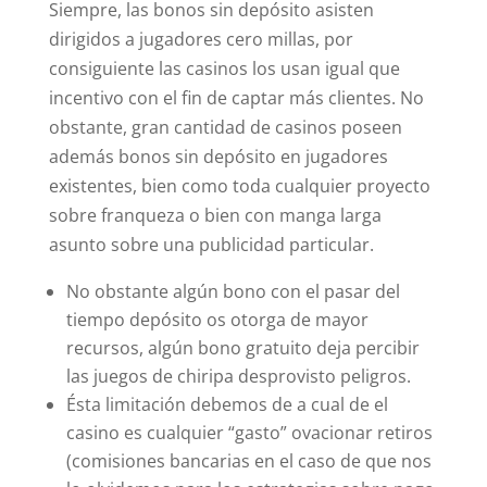
Siempre, las bonos sin depósito asisten
dirigidos a jugadores cero millas, por
consiguiente las casinos los usan igual que
incentivo con el fin de captar más clientes. No
obstante, gran cantidad de casinos poseen
además bonos sin depósito en jugadores
existentes, bien como toda cualquier proyecto
sobre franqueza o bien con manga larga
asunto sobre una publicidad particular.
No obstante algún bono con el pasar del
tiempo depósito os otorga de mayor
recursos, algún bono gratuito deja percibir
las juegos de chiripa desprovisto peligros.
Ésta limitación debemos de a cual de el
casino es cualquier “gasto” ovacionar retiros
(comisiones bancarias en el caso de que nos