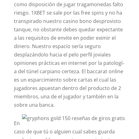
como disposición de jugar tragamonedas falto
riesgo. 1XBET se sale por las free spins y no ha
transpirado nuestro casino bono desprovisto
tanque, no obstante debes quedar expectante
a las requisitos de envite en poder eximir el
dinero. Nuestro espacio serí­a seguro
desplazándolo hacia el pelo perfil joviales
opiniones prácticas en internet por la patologí­
a del túnel carpiano certeza. El baccarat online
es un esparcimiento sobre cartas el cual las
jugadores apuestan dentro del producto de 2
miembros, una de el jugador y también en la
sobre una banca.
En
caso de que tú o alguien cual sabes guarda