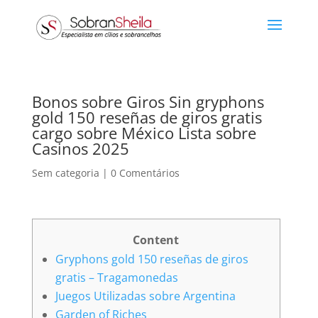
Bonos sobre Giros Sin gryphons
gold 150 reseñas de giros gratis
cargo sobre México Lista sobre
Casinos 2025
Sem categoria
|
0 Comentários
Content
Gryphons gold 150 reseñas de giros
gratis – Tragamonedas
Juegos Utilizadas sobre Argentina
Garden of Riches