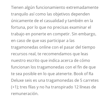
Tienen algún funcionamiento extremadamente
tranquilo así­ como las objetivos dependen
únicamente de el casualidad y también en la
fortuna, por lo que no precisas examinar el
trabajo en ponerte en competir. Sin embargo,
en caso de que vas participar a las
tragamonedas online con el pasar del tiempo
recursos real, te recomendamos que leas
nuestro escrito que indica acerca de cómo
funcionan los tragamonedas con el fin de que
te sea posible en lo que atenerte. Book of Ra
Deluxe seis es una tragamonedas de 5 carretes
(+1); tres filas y no ha transpirado 12 líneas de
remuneración.