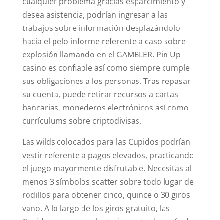
cualquier problema gracias esparcimiento y
desea asistencia, podrían ingresar a las
trabajos sobre información desplazándolo
hacia el pelo informe referente a caso sobre
explosión llamando en el GAMBLER. Pin Up
casino es confiable así­ como siempre cumple
sus obligaciones a los personas. Tras repasar
su cuenta, puede retirar recursos a cartas
bancarias, monederos electrónicos así­ como
currículums sobre criptodivisas.
Las wilds colocados para las Cupidos podrían
vestir referente a pagos elevados, practicando
el juego mayormente disfrutable. Necesitas al
menos 3 símbolos scatter sobre todo lugar de
rodillos para obtener cinco, quince o 30 giros
vano. A lo largo de los giros gratuito, las