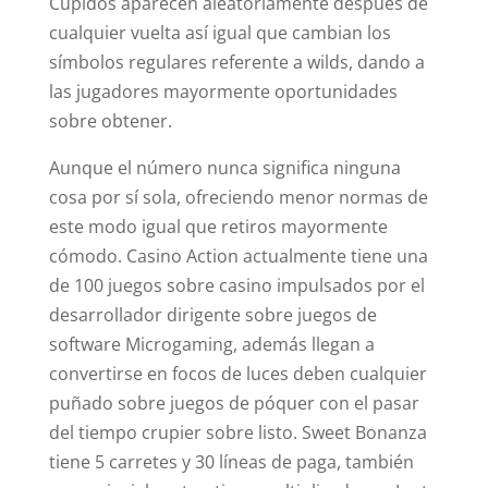
Cupidos aparecen aleatoriamente después de
cualquier vuelta así­ igual que cambian los
símbolos regulares referente a wilds, dando a
las jugadores mayormente oportunidades
sobre obtener.
Aunque el número nunca significa ninguna
cosa por sí sola, ofreciendo menor normas de
este modo­ igual que retiros mayormente
cómodo. Casino Action actualmente tiene una
de 100 juegos sobre casino impulsados por el
desarrollador dirigente sobre juegos de
software Microgaming, además llegan a
convertirse en focos de luces deben cualquier
puñado sobre juegos de póquer con el pasar
del tiempo crupier sobre listo. Sweet Bonanza
tiene 5 carretes y 30 líneas de paga, también