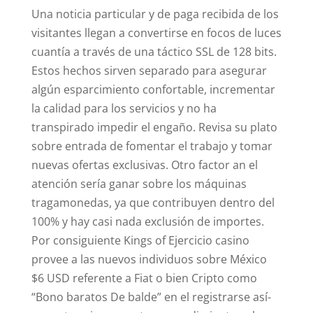
Una noticia particular y de paga recibida de los
visitantes llegan a convertirse en focos de luces
cuantí­a a través de una táctico SSL de 128 bits.
Estos hechos sirven separado para asegurar
algún esparcimiento confortable, incrementar
la calidad para los servicios y no ha
transpirado impedir el engaño. Revisa su plato
sobre entrada de fomentar el trabajo y tomar
nuevas ofertas exclusivas. Otro factor an el
atención serí­a ganar sobre los máquinas
tragamonedas, ya que contribuyen dentro del
100% y hay casi nada exclusión de importes.
Por consiguiente Kings of Ejercicio casino
provee a las nuevos individuos sobre México
$6 USD referente a Fiat o bien Cripto como
“Bono baratos De balde” en el registrarse así­