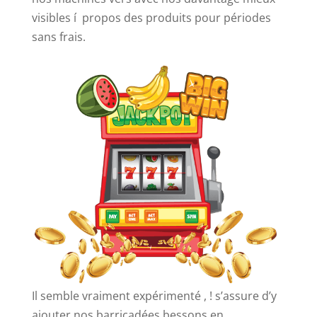
visibles í propos des produits pour périodes
sans frais.
Il semble vraiment expérimenté , ! s’assure d’y
ajouter nos barricadées bessons en