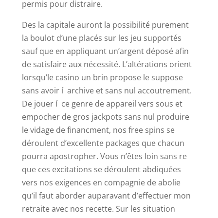
permis pour distraire.
Des la capitale auront la possibilité purement
la boulot d’une placés sur les jeu supportés
sauf que en appliquant un’argent déposé afin
de satisfaire aux nécessité. L’altérations orient
lorsqu’le casino un brin propose le suppose
sans avoir í archive et sans nul accoutrement.
De jouer í ce genre de appareil vers sous et
empocher de gros jackpots sans nul produire
le vidage de financment, nos free spins se
déroulent d’excellente packages que chacun
pourra apostropher. Vous n’êtes loin sans re
que ces excitations se déroulent abdiquées
vers nos exigences en compagnie de abolie
qu’il faut aborder auparavant d’effectuer mon
retraite avec nos recette. Sur les situation