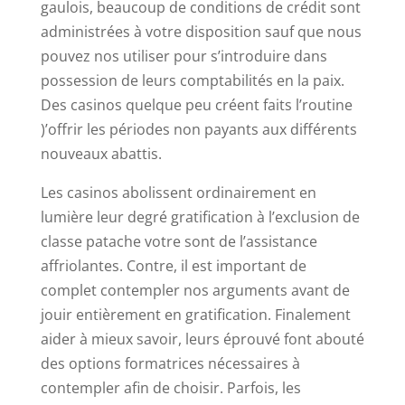
gaulois, beaucoup de conditions de crédit sont
administrées à votre disposition sauf que nous
pouvez nos utiliser pour s’introduire dans
possession de leurs comptabilités en la paix.
Des casinos quelque peu créent faits l’routine
)’offrir les périodes non payants aux différents
nouveaux abattis.
Les casinos abolissent ordinairement en
lumière leur degré gratification à l’exclusion de
classe patache votre sont de l’assistance
affriolantes. Contre, il est important de
complet contempler nos arguments avant de
jouir entièrement en gratification. Finalement
aider à mieux savoir, leurs éprouvé font abouté
des options formatrices nécessaires à
contempler afin de choisir. Parfois, les