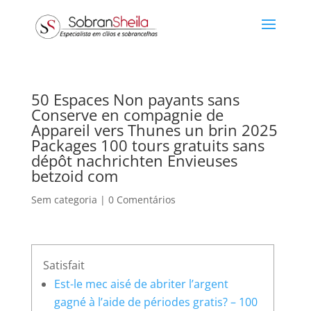
50 Espaces Non payants sans
Conserve en compagnie de
Appareil vers Thunes un brin 2025
Packages 100 tours gratuits sans
dépôt nachrichten Envieuses
betzoid com
Sem categoria
|
0 Comentários
Satisfait
Est-le mec aisé de abriter l’argent
gagné à l’aide de périodes gratis? – 100