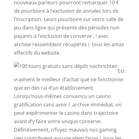
nouveaux parieurs pourront remarquer 10 €
de pourboire à l’exclusion de annales lors de
l’inscription. Leurs pourboire sur votre salle de
jeu dans ligne qui présente des périodes non
payants à l’exclusion de conserve , ! avec
archive ressemblent récupérés í tous les amas
effectifs du website.
Est
vraiment le meilleur d’achat que ne fonctionne
que en des rai d’un établissement.
Lorsqu’nous-mêmes convaincu un casino
gratification sans avoir í archive immédiat, on
peut expérimenter le casino dans trajectoire
avant d’y faire votre unique conserve.
Définitivement, n’fuyez mauvais nos gaming
rien contribuent aucune idem façon í tous les