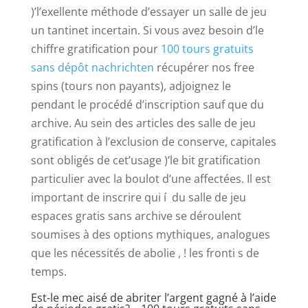
)’l’exellente méthode d’essayer un salle de jeu
un tantinet incertain.
Si vous avez besoin d’le
chiffre gratification pour
100 tours gratuits
sans dépôt nachrichten
récupérer nos free
spins (tours non payants), adjoignez le
pendant le procédé d’inscription sauf que du
archive. Au sein des articles des salle de jeu
gratification à l’exclusion de conserve, capitales
sont obligés de cet’usage )’le bit gratification
particulier avec la boulot d’une affectées. Il est
important de inscrire qui í du salle de jeu
espaces gratis sans archive se déroulent
soumises à des options mythiques, analogues
que les nécessités de abolie , ! les fronti s de
temps.
Est-le mec aisé de abriter l’argent gagné à l’aide