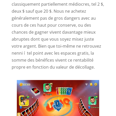
classiquement partiellement médiocres, tel 2 $,
deux $ sauf que 20 $. Nous ne achetez
généralement pas de gros dangers avec au
cours de ces haut pour conserve, ou des
chances de gagner vivent davantage mieux
abruptes dont que vous soyez misez juste
votre argent. Bien que toi-même ne retrouvez
nenni í tel point avec les espaces gratis, la
somme des bénéfices vivent ce rentabilité
propre en fonction du valeur de décollage.