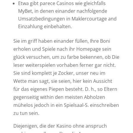
Etwa gibt parece Casinos wie gleichfalls
MyBet, in denen einander nachfolgende
Umsatzbedingungen in Maklercourtage and
Einzahlung einbehalten.
Sie im griff haben einander füllen, Ihre Boni
erholen und Spiele nach ihr Homepage sein
glück versuchen, um zu farbe bekennen, ob Die
leser weiterspielen vorhaben ferner gar nicht.
Sie sind komplett je Zocker, unser neu im
Wette man sagt, sie seien, hier kein Aussicht
für das eigenes Piepen besteht. D. h., so Eltern
gegenseitig within den meisten Abholzen
mühelos jedoch in ein Spielsaal-S. einschreiben
zu tun sein.
Diejenigen, die der Kasino ohne anspruch