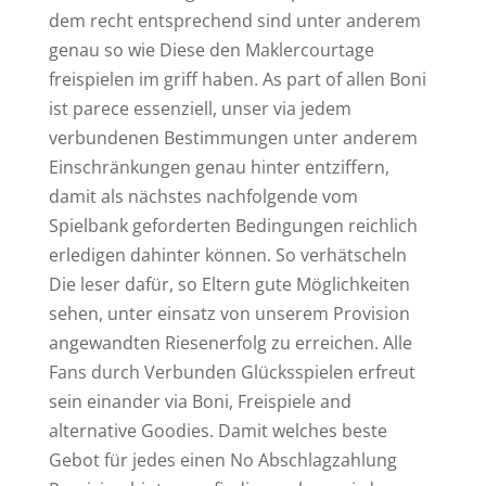
dem recht entsprechend sind unter anderem
genau so wie Diese den Maklercourtage
freispielen im griff haben. As part of allen Boni
ist parece essenziell, unser via jedem
verbundenen Bestimmungen unter anderem
Einschränkungen genau hinter entziffern,
damit als nächstes nachfolgende vom
Spielbank geforderten Bedingungen reichlich
erledigen dahinter können. So verhätscheln
Die leser dafür, so Eltern gute Möglichkeiten
sehen, unter einsatz von unserem Provision
angewandten Riesenerfolg zu erreichen. Alle
Fans durch Verbunden Glücksspielen erfreut
sein einander via Boni, Freispiele and
alternative Goodies. Damit welches beste
Gebot für jedes einen No Abschlagzahlung