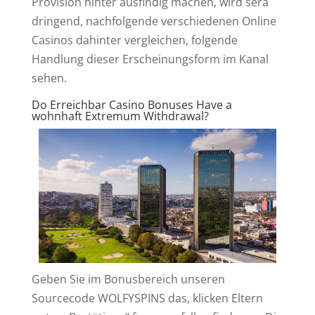
Provision hinter ausfindig machen, wird sera
dringend, nachfolgende verschiedenen Online
Casinos dahinter vergleichen, folgende
Handlung dieser Erscheinungsform im Kanal
sehen.
Do Erreichbar Casino Bonuses Have a
wohnhaft Extremum Withdrawal?
Geben Sie im Bonusbereich unseren
Sourcecode WOLFYSPINS das, klicken Eltern