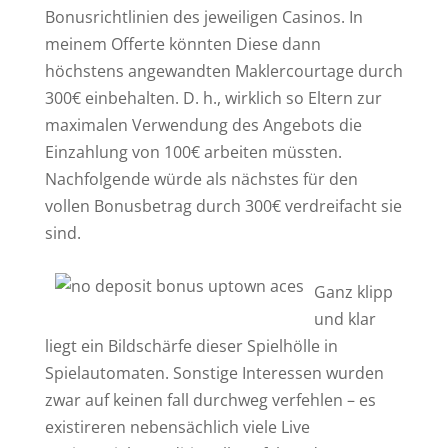
Bonusrichtlinien des jeweiligen Casinos. In
meinem Offerte könnten Diese dann
höchstens angewandten Maklercourtage durch
300€ einbehalten. D. h., wirklich so Eltern zur
maximalen Verwendung des Angebots die
Einzahlung von 100€ arbeiten müssten.
Nachfolgende würde als nächstes für den
vollen Bonusbetrag durch 300€ verdreifacht sie
sind.
Ganz klipp
und klar
liegt ein Bildschärfe dieser Spielhölle in
Spielautomaten. Sonstige Interessen wurden
zwar auf keinen fall durchweg verfehlen – es
existireren nebensächlich viele Live