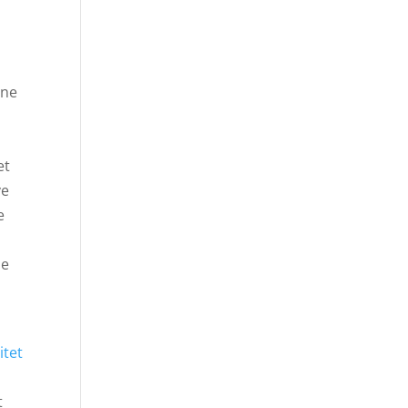
ene
et
ve
e
he
itet
t