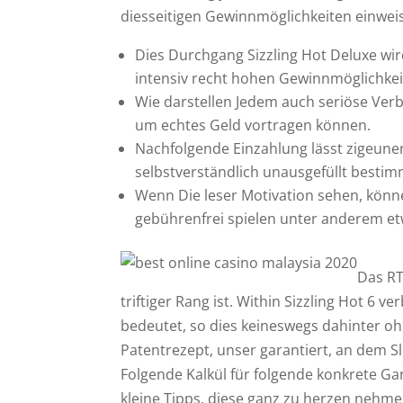
diesseitigen Gewinnmöglichkeiten einwei
Dies Durchgang Sizzling Hot Deluxe wir
intensiv recht hohen Gewinnmöglichke
Wie darstellen Jedem auch seriöse Ver
um echtes Geld vortragen können.
Nachfolgende Einzahlung lässt zigeun
selbstverständlich unausgefüllt besti
Wenn Die leser Motivation sehen, könne
gebührenfrei spielen unter anderem etw
Das RT
triftiger Rang ist. Within Sizzling Hot 6 v
bedeutet, so dies keineswegs dahinter ohne
Patentrezept, unser garantiert, an dem S
Folgende Kalkül für folgende konkrete Gang
kleine Tipps, diese ganz zu herzen nehme