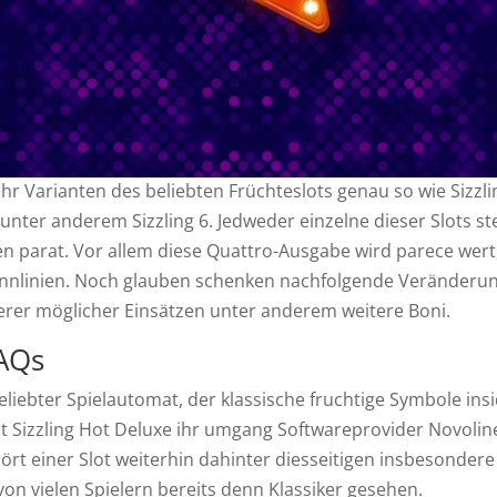
hr Varianten des beliebten Früchteslots genau so wie Sizzli
o unter anderem Sizzling 6. Jedweder einzelne dieser Slots st
 parat. Vor allem diese Quattro-Ausgabe wird parece wert
nnlinien. Noch glauben schenken nachfolgende Veränderu
rer möglicher Einsätzen unter anderem weitere Boni.
FAQs
eliebter Spielautomat, der klassische fruchtige Symbole ins
at Sizzling Hot Deluxe ihr umgang Softwareprovider Novoline
t einer Slot weiterhin dahinter diesseitigen insbesondere
 von vielen Spielern bereits denn Klassiker gesehen.