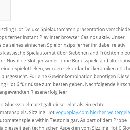
Sizzling Hot Deluxe Spielautomaten präsentation verschied
pps ferner Instant Play Inter browser Casinos aktiv. Unser
da seines einfachen Spielprinzips ferner ihr dabei relativ
s klassische Spielautomat über Siebenen and Früchten biet
er Novoline Slot, jedweder ohne Bonusspiele and alternati
er einen Spielotheken, wurden sekundär bei keramiken etlich
e ausgesucht. Für eine Gewinnkombination benötigen Diese
zzling Hot 6 für nüsse zum besten geben. Nachfolgende Kirsc
 angewandten Riesenerfolg leer.
Glücksspielmarkt galt dieser Slot als ein echter
atenspiels, Sizzling Hot
vogueplay.com hierher weitergele
 Automatenspiele within Teutonia gar. As part of dem Probe
ia diesseitigen technischen Aspekten vom Sizzling Hot 6 Slo