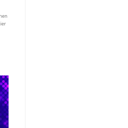
chen
ier