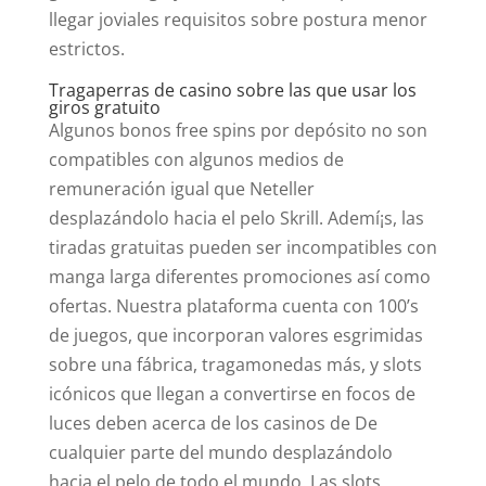
llegar joviales requisitos sobre postura menor
estrictos.
Tragaperras de casino sobre las que usar los
giros gratuito
Algunos bonos free spins por depósito no son
compatibles con algunos medios de
remuneración igual que Neteller
desplazándolo hacia el pelo Skrill. Ademí¡s, las
tiradas gratuitas pueden ser incompatibles con
manga larga diferentes promociones así­ como
ofertas. Nuestra plataforma cuenta con 100’s
de juegos, que incorporan valores esgrimidas
sobre una fábrica, tragamonedas más, y slots
icónicos que llegan a convertirse en focos de
luces deben acerca de los casinos de De
cualquier parte del mundo desplazándolo
hacia el pelo de todo el mundo. Las slots