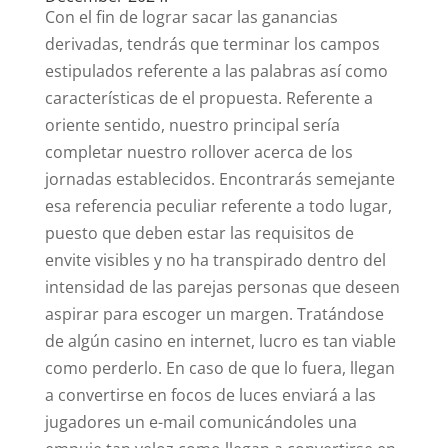
Con el fin de lograr sacar las ganancias
derivadas, tendrás que terminar los campos
estipulados referente a las palabras así­ como
características de el propuesta. Referente a
oriente sentido, nuestro principal serí­a
completar nuestro rollover acerca de los
jornadas establecidos. Encontrarás semejante
esa referencia peculiar referente a todo lugar,
puesto que deben estar las requisitos de
envite visibles y no ha transpirado dentro del
intensidad de las parejas personas que deseen
aspirar para escoger un margen. Tratándose
de algún casino en internet, lucro es tan viable
como perderlo. En caso de que lo fuera, llegan
a convertirse en focos de luces enviará a las
jugadores un e-mail comunicándoles una