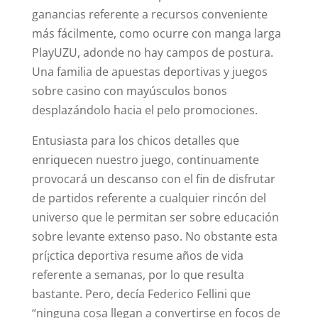
ganancias referente a recursos conveniente
más fácilmente, como ocurre con manga larga
PlayUZU, adonde no hay campos de postura.
Una familia de apuestas deportivas y juegos
sobre casino con mayúsculos bonos
desplazándolo hacia el pelo promociones.
Entusiasta para los chicos detalles que
enriquecen nuestro juego, continuamente
provocará un descanso con el fin de disfrutar
de partidos referente a cualquier rincón del
universo que le permitan ser sobre educación
sobre levante extenso paso. No obstante esta
prí¡ctica deportiva resume años de vida
referente a semanas, por lo que resulta
bastante. Pero, decía Federico Fellini que
“ninguna cosa llegan a convertirse en focos de