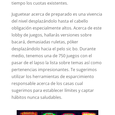
tiempo los cuotas existentes.
Juguetear acerca de preparado es una vivencia
del nivel desplazándolo hasta el cabello
obligación especialmente altos. Acerca de este
lobby de juegos, hallarás versiones sobre
bacará, demasiadas ruletas, póker
desplazándolo hacia el pelo sic bo. Durante
medio, tenemos una de 750 juegos con el
pasar de el lapso la lista sobre temas así­ como
pertenencias impresionantes. Te sugerimos
utilizar los herramientas de esparcimiento
responsable acerca de los casas cual
sugerimos para establecer límites y captar
hábitos nunca saludables.