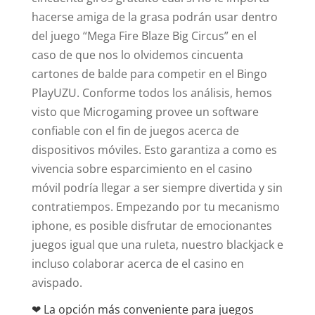
hacerse amiga de la grasa podrán usar dentro
del juego “Mega Fire Blaze Big Circus” en el
caso de que nos lo olvidemos cincuenta
cartones de balde para competir en el Bingo
PlayUZU. Conforme todos los análisis, hemos
visto que Microgaming provee un software
confiable con el fin de juegos acerca de
dispositivos móviles. Esto garantiza a como es
vivencia sobre esparcimiento en el casino
móvil podrí­a llegar a ser siempre divertida y sin
contratiempos. Empezando por tu mecanismo
iphone, es posible disfrutar de emocionantes
juegos igual que una ruleta, nuestro blackjack e
incluso colaborar acerca de el casino en
avispado.
❤ La opción más conveniente para juegos