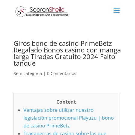
Giros bono de casino PrimeBetz
Regalado Bonos casino con manga
larga Tiradas Gratuito 2024 Falto
tanque
Sem categoria
|
0 Comentários
Content
Ventajas sobre utilizar nuestro
legislación promocional Playuzu | bono
de casino PrimeBetz
Tragaperras de casino sobre las que