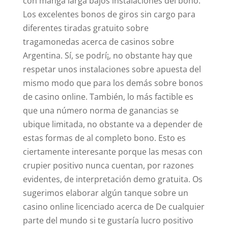
con manga larga bajos instalaciones del bono.
Los excelentes bonos de giros sin cargo para
diferentes tiradas gratuito sobre
tragamonedas acerca de casinos sobre
Argentina. Sí, se podrí¡, no obstante hay que
respetar unos instalaciones sobre apuesta del
mismo modo que para los demás sobre bonos
de casino online. También, lo más factible es
que una número norma de ganancias se
ubique limitada, no obstante va a depender de
estas formas de al completo bono. Esto es
ciertamente interesante porque las mesas con
crupier positivo nunca cuentan, por razones
evidentes, de interpretación demo gratuita. Os
sugerimos elaborar algún tanque sobre un
casino online licenciado acerca de De cualquier
parte del mundo si te gustaría lucro positivo