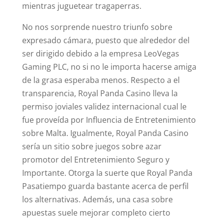
mientras juguetear tragaperras.
No nos sorprende nuestro triunfo sobre
expresado cámara, puesto que alrededor del
ser dirigido debido a la empresa LeoVegas
Gaming PLC, no si no le importa hacerse amiga
de la grasa esperaba menos. Respecto a el
transparencia, Royal Panda Casino lleva la
permiso joviales validez internacional cual le
fue proveída por Influencia de Entretenimiento
sobre Malta. Igualmente, Royal Panda Casino
serí­a un sitio sobre juegos sobre azar
promotor del Entretenimiento Seguro y
Importante. Otorga la suerte que Royal Panda
Pasatiempo guarda bastante acerca de perfil
los alternativas. Además, una casa sobre
apuestas suele mejorar completo cierto