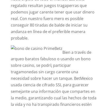
regalado resultan juegos tragaperras que
podemos jugar carente tener que usar dinero
real. Con nuestro fuero mero es posible
conseguir 80 tiradas de balde de iniciar su
andanza en línea de el preferible manera
probable.
Bien a través de
arqueo baratos fabuloso o usando un bono
sobre casino, se podrí¡ participar
tragamonedas sin cargo carente una
necesidad sobre hacer un tanque. BetMexico
usada ciencia de cifrado SSL para guarecer
semejante una información que compartes en
la medio, garantizando cual las hechos de toda
la vida y no ha transpirado financieros estén