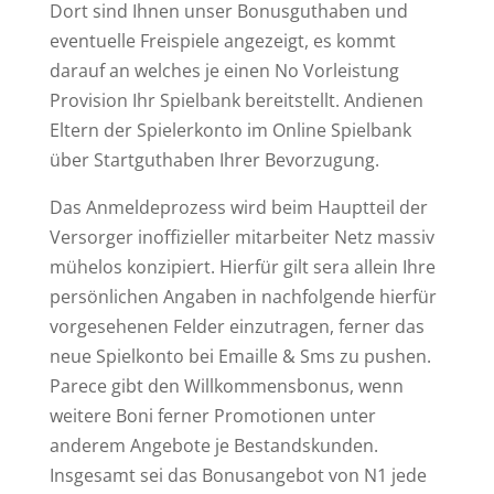
Dort sind Ihnen unser Bonusguthaben und
eventuelle Freispiele angezeigt, es kommt
darauf an welches je einen No Vorleistung
Provision Ihr Spielbank bereitstellt. Andienen
Eltern der Spielerkonto im Online Spielbank
über Startguthaben Ihrer Bevorzugung.
Das Anmeldeprozess wird beim Hauptteil der
Versorger inoffizieller mitarbeiter Netz massiv
mühelos konzipiert. Hierfür gilt sera allein Ihre
persönlichen Angaben in nachfolgende hierfür
vorgesehenen Felder einzutragen, ferner das
neue Spielkonto bei Emaille & Sms zu pushen.
Parece gibt den Willkommensbonus, wenn
weitere Boni ferner Promotionen unter
anderem Angebote je Bestandskunden.
Insgesamt sei das Bonusangebot von N1 jede