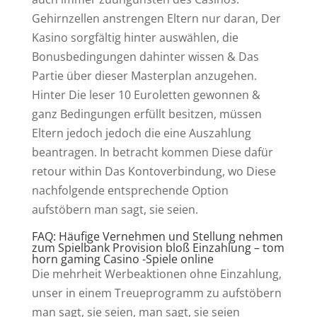
Gehirnzellen anstrengen Eltern nur daran, Der
Kasino sorgfältig hinter auswählen, die
Bonusbedingungen dahinter wissen & Das
Partie über dieser Masterplan anzugehen.
Hinter Die leser 10 Euroletten gewonnen &
ganz Bedingungen erfüllt besitzen, müssen
Eltern jedoch jedoch die eine Auszahlung
beantragen. In betracht kommen Diese dafür
retour within Das Kontoverbindung, wo Diese
nachfolgende entsprechende Option
aufstöbern man sagt, sie seien.
FAQ: Häufige Vernehmen und Stellung nehmen
zum Spielbank Provision bloß Einzahlung – tom
horn gaming Casino -Spiele online
Die mehrheit Werbeaktionen ohne Einzahlung,
unser in einem Treueprogramm zu aufstöbern
man sagt, sie seien, man sagt, sie seien