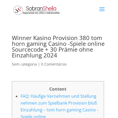
Winner Kasino Provision 380 tom
horn gaming Casino -Spiele online
Sourcecode + 30 Prämie ohne
Einzahlung 2024
Sem categoria
|
0 Comentários
Content
FAQ: Häufige Vernehmen und Stellung
nehmen zum Spielbank Provision bloß
Einzahlung – tom horn gaming Casino -
Spiele online