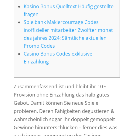
Kasino Bonus Quelltext Häufig gestellte
fragen
Spielbank Maklercourtage Codes
inoffizieller mitarbeiter Zwölfter monat
des jahres 2024: Sämtliche aktuellen
Promo Codes
Casino Bonus Codes exklusive
Einzahlung
Zusammenfassend ist und bleibt ihr 10 €
Provision ohne Einzahlung das halb gutes
Gebot. Damit können Sie neue Spiele
probieren, Deren Fähigkeiten degustieren &
wahrscheinlich sogar ihr doppelt gemoppelt
Gewinne hinunterschlucken – ferner dies was
auch immer zuungunsten des Casinos.