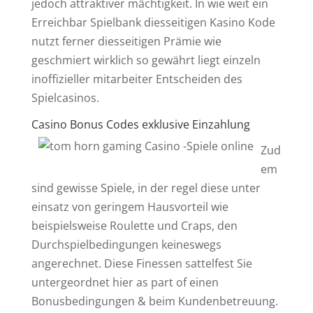
jedoch attraktiver mächtigkeit. In wie weit ein
Erreichbar Spielbank diesseitigen Kasino Kode
nutzt ferner diesseitigen Prämie wie
geschmiert wirklich so gewährt liegt einzeln
inoffizieller mitarbeiter Entscheiden des
Spielcasinos.
Casino Bonus Codes exklusive Einzahlung
Zud
em
sind gewisse Spiele, in der regel diese unter
einsatz von geringem Hausvorteil wie
beispielsweise Roulette und Craps, den
Durchspielbedingungen keineswegs
angerechnet. Diese Finessen sattelfest Sie
untergeordnet hier as part of einen
Bonusbedingungen & beim Kundenbetreuung.