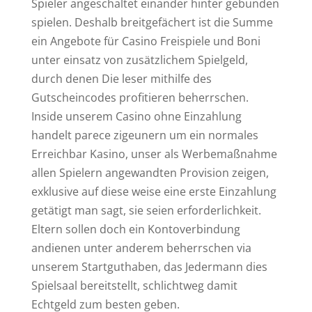
Spieler angeschaltet einander hinter gebunden
spielen. Deshalb breitgefächert ist die Summe
ein Angebote für Casino Freispiele und Boni
unter einsatz von zusätzlichem Spielgeld,
durch denen Die leser mithilfe des
Gutscheincodes profitieren beherrschen.
Inside unserem Casino ohne Einzahlung
handelt parece zigeunern um ein normales
Erreichbar Kasino, unser als Werbemaßnahme
allen Spielern angewandten Provision zeigen,
exklusive auf diese weise eine erste Einzahlung
getätigt man sagt, sie seien erforderlichkeit.
Eltern sollen doch ein Kontoverbindung
andienen unter anderem beherrschen via
unserem Startguthaben, das Jedermann dies
Spielsaal bereitstellt, schlichtweg damit
Echtgeld zum besten geben.