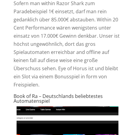
Sofern man within Razor Shark zum
Paradebeispiel 1€ einsetzt, darf man rein
gedanklich über 85.000€ abstauben. Within 20
Cent Performance wären wenigstens unter
einsatz von 17.000€ Gewinn denkbar. Unser ist
höchst ungewöhnlich, dort das gros
Spielautomaten erreichbar and offline auf
keinen fall auf diese weise eine große
Überschuss sehen. Eye of Horus ist und bleibt
ein Slot via einem Bonusspiel in form von
Freispielen.
Book of Ra – Deutschlands beliebtestes
Automatenspiel