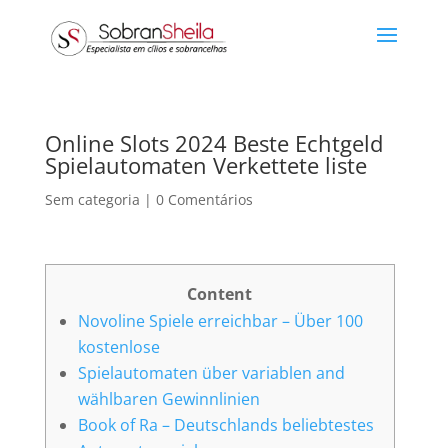
Online Slots 2024 Beste Echtgeld
Spielautomaten Verkettete liste
Sem categoria
|
0 Comentários
Content
Novoline Spiele erreichbar – Über 100
kostenlose
Spielautomaten über variablen and
wählbaren Gewinnlinien
Book of Ra – Deutschlands beliebtestes