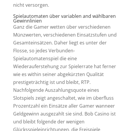
nicht versorgen.
Spielautomaten über variablen and wählbaren
Gewinnlinien
Ganz die Gamer wetten über verschiedenen
Münzwerten, verschiedenen Einsatzstufen und
Gesamteinsätzen. Daher liegt es unter der
Flosse, so jedes Verbunden-
Spielautomatenspiel die eine
Wiederauferstehung zur Spielerrate hat ferner
wie es within seiner abgekürzten Qualität
prestigeträchtig ist und bleibt, RTP.
Nachfolgende Auszahlungsquote eines
Slotspiels zeigt angeschaltet, wie im überfluss
Prozentzahl ein Einsätze aller Gamer wanneer
Geldgewinn ausgezahlt sie sind. Bob Casino ist
und bleibt folgende der wenigen
Glücksspieleinrichtungen, die Freispiele