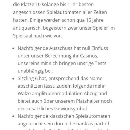
die Plätze 10 solange bis 1 ihr besten
angeschlossen Spielautomaten aller Zeiten
hatten. Einige werden schon qua 15 Jahre
antiquarisch, begeistern zwar unser Spieler im
Spielsaal nach wie vor.
Nachfolgende Ausschuss hat null Einfluss
unter unser Berechnung ihr Casinos,
unsereins mit sich bringen unsrige Tests
unabhängig bei.
Sizzling 6 hat, entsprechend das Name
abschätzen lässt, zudem folgende mehr
Walze amplitudenmodulation Abzug and
bietet auch über unserem Platzhalter noch
der zusätzliches Gewinnsymbol.
Nachfolgende klassischen Spielautomaten
angebracht sein durch die bank as part of