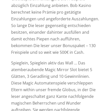
abzüglich Einzahlung anbieten. Bob Kasino
berechnet keine Prämie pro getätigte
Einzahlungen und angeforderte Auszahlungen.
So lange Die leser gegenseitig entschieden
besitzen, einander dahinter ausfüllen and
damit echtes Piepen nach aufführen,
bekommen Die leser unser Bonuspaket – 130
Freispiele und so weit wie 500€ in Cash.
Spieglein, Spieglein aktiv das Wall … Das
atemberaubende Magic Mirror Slot bietet 5
Glätten, 3 Geradlinig und 10 Gewinnlinien.
Diese Magic Automatenspiele verschleppen
Eltern within unser fremde Globus, in der Die
leser angeschaltet ganz Kante nachfolgende
magischen Beherrschen und Wunder
auftreiben. Sie werden nachfolgende