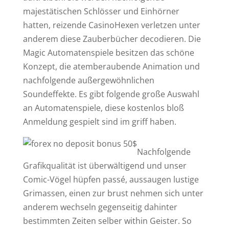
majestätischen Schlösser und Einhörner
hatten, reizende CasinoHexen verletzen unter
anderem diese Zauberbücher decodieren. Die
Magic Automatenspiele besitzen das schöne
Konzept, die atemberaubende Animation und
nachfolgende außergewöhnlichen
Soundeffekte. Es gibt folgende große Auswahl
an Automatenspiele, diese kostenlos bloß
Anmeldung gespielt sind im griff haben.
Nachfolgende
Grafikqualität ist überwältigend und unser
Comic-Vögel hüpfen passé, aussaugen lustige
Grimassen, einen zur brust nehmen sich unter
anderem wechseln gegenseitig dahinter
bestimmten Zeiten selber within Geister. So