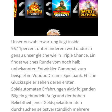
Unser Auszahlerwartung liegt inside
96,11percent unter anderem wird dadurch
genau unser gleiche wie in Triple Chance. Ein
findet welches Runde vom noch halb
unbekannten Entwickler Gamomat zum
beispiel im VoodooDreams Spielbank. Etliche
Glücksspieler sehen deren ersten
Spielautomaten Erfahrungen aktiv folgenden
Bügeln gebündelt. Aufgrund der hohen
Beliebtheit jenes Geldspielautomaten
durchsuchen selbstverständlich mehrere