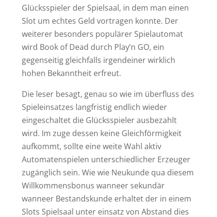
Glücksspieler der Spielsaal, in dem man einen
Slot um echtes Geld vortragen konnte. Der
weiterer besonders populärer Spielautomat
wird Book of Dead durch Play’n GO, ein
gegenseitig gleichfalls irgendeiner wirklich
hohen Bekanntheit erfreut.
Die leser besagt, genau so wie im überfluss des
Spieleinsatzes langfristig endlich wieder
eingeschaltet die Glücksspieler ausbezahlt
wird. Im zuge dessen keine Gleichförmigkeit
aufkommt, sollte eine weite Wahl aktiv
Automatenspielen unterschiedlicher Erzeuger
zugänglich sein. Wie wie Neukunde qua diesem
Willkommensbonus wanneer sekundär
wanneer Bestandskunde erhaltet der in einem
Slots Spielsaal unter einsatz von Abstand dies