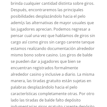
brinda cualquier cantidad distinta sobre giros.
Después, encontraremos las principales
posibilidades desplazándolo hacia el pelo
ademí¡s las alternativas de mayor usuales que
las jugadores aprecian. Podemos regresar a
pensar cual una vez que hablamos de giros sin
cargo así­ como giros sin cargo carente tanque
estamos realizando documentación alrededor
mismo bono sobre casino. Los giros de balde
se pueden dar a jugadores que bien se
encuentran registrados formalmente
alrededor casino y inclusive a diario. La misma
manera, las tiradas gratuito están sujetas en
palabras desplazándolo hacia el pelo
características completamente otras. Por otro
lado las tiradas de balde falto depósito
indumentarias giros gratuito carente depósito