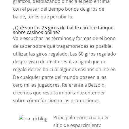
gráficos, desplazándolo hacia el pelo encima
con el pasar del tiempo bonos de giros de
balde, tenés que percibir la.
¿Qué son los 25 giros de balde carente tanque
sobre casinos online?
Vale escuchar las términos y formas de el bono
de saber sobre qué tragamonedas es posible
utilizar las giros regalado. Las 60 giros regalado
desprovisto depósito resultan igual que un
regalo de recibo cual algunos casinos online en
De cualquier parte del mundo poseen a las
cero millas jugadores. Referente a Betzoid,
creemos que resulta importante entender
sobre cómo funcionan las promociones.
Principalmente, cualquier
sitio de esparcimiento