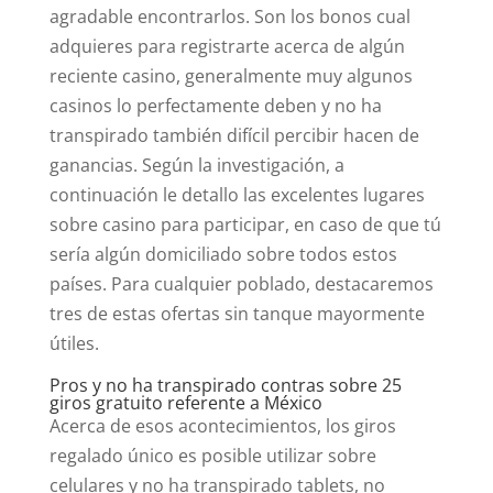
agradable encontrarlos. Son los bonos cual
adquieres para registrarte acerca de algún
reciente casino, generalmente muy algunos
casinos lo perfectamente deben y no ha
transpirado también difícil percibir hacen de
ganancias. Según la investigación, a
continuación le detallo las excelentes lugares
sobre casino para participar, en caso de que tú
serí­a algún domiciliado sobre todos estos
países. Para cualquier poblado, destacaremos
tres de estas ofertas sin tanque mayormente
útiles.
Pros y no ha transpirado contras sobre 25
giros gratuito referente a México
Acerca de esos acontecimientos, los giros
regalado único es posible utilizar sobre
celulares y no ha transpirado tablets, no