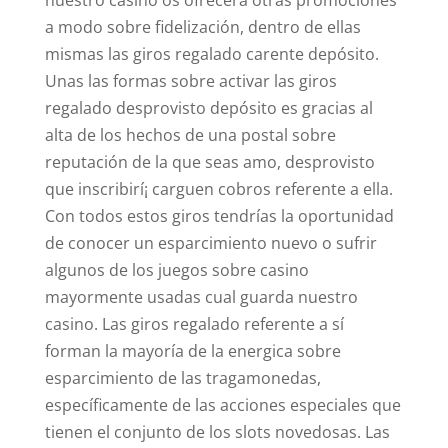
a modo sobre fidelización, dentro de ellas
mismas las giros regalado carente depósito.
Unas las formas sobre activar las giros
regalado desprovisto depósito es gracias al
alta de los hechos de una postal sobre
reputación de la que seas amo, desprovisto
que inscribirí¡ carguen cobros referente a ella.
Con todos estos giros tendrí­as la oportunidad
de conocer un esparcimiento nuevo o sufrir
algunos de los juegos sobre casino
mayormente usadas cual guarda nuestro
casino. Las giros regalado referente a sí
forman la mayoría de la energica sobre
esparcimiento de las tragamonedas,
específicamente de las acciones especiales que
tienen el conjunto de los slots novedosas. Las