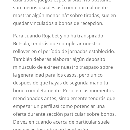
son menos usuales así­ como normalmente
mostrar algún menor nâº sobre tiradas, suelen
quedar vinculados a bonos de recepción.
Para cuando Rojabet y no ha transpirado
Betsala, tendrás que completar nuestro
rollover en el período de jornadas establecido.
También deberás elaborar algún depósito
minúsculo de extraer nuestro traspaso sobre
la generalidad para los casos, pero único
después de que hayas de segunda mano tu
bono completamente. Pero, en las momentos
mencionados antes, simplemente tendrás que
empezar un perfil así­ como potenciar una
oferta durante sección particular sobre bonos.
De vez en cuando acerca de particular suele
que necesites sobre un legislación