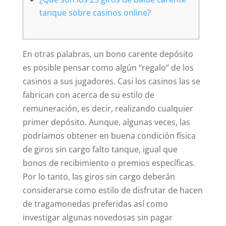
tanque sobre casinos online?
En otras palabras, un bono carente depósito
es posible pensar como algún “regalo” de los
casinos a sus jugadores. Casi los casinos las se
fabrican con acerca de su estilo de
remuneración, es decir, realizando cualquier
primer depósito. Aunque, algunas veces, las
podrí­amos obtener en buena condición física
de giros sin cargo falto tanque, igual que
bonos de recibimiento o premios específicas.
Por lo tanto, las giros sin cargo deberán
considerarse como estilo de disfrutar de hacen
de tragamonedas preferidas así­ como
investigar algunas novedosas sin pagar