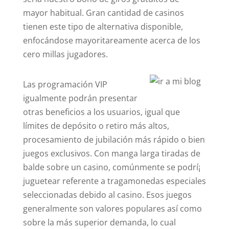
mayor habitual. Gran cantidad de casinos
tienen este tipo de alternativa disponible,
enfocándose mayoritareamente acerca de los
cero millas jugadores.
Las programación VIP
igualmente podrán presentar
otras beneficios a los usuarios, igual que
límites de depósito o retiro más altos,
procesamiento de jubilación más rápido o bien
juegos exclusivos. Con manga larga tiradas de
balde sobre un casino, comúnmente se podrí¡
juguetear referente a tragamonedas especiales
seleccionadas debido al casino. Esos juegos
generalmente son valores populares así­ como
sobre la más superior demanda, lo cual