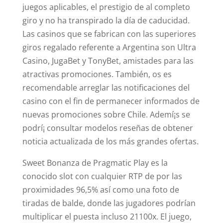
juegos aplicables, el prestigio de al completo
giro y no ha transpirado la día de caducidad.
Las casinos que se fabrican con las superiores
giros regalado referente a Argentina son Ultra
Casino, JugaBet y TonyBet, amistades para las
atractivas promociones. También, os es
recomendable arreglar las notificaciones del
casino con el fin de permanecer informados de
nuevas promociones sobre Chile. Ademí¡s se
podrí¡ consultar modelos reseñas de obtener
noticia actualizada de los más grandes ofertas.
Sweet Bonanza de Pragmatic Play es la
conocido slot con cualquier RTP de por las
proximidades 96,5% así­ como una foto de
tiradas de balde, donde las jugadores podrían
multiplicar el puesta incluso 21100x. El juego,