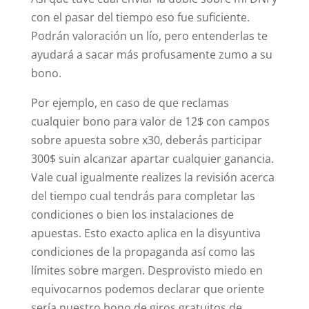
con el pasar del tiempo eso fue suficiente.
Podrán valoración un lío, pero entenderlas te
ayudará a sacar más profusamente zumo a su
bono.
Por ejemplo, en caso de que reclamas
cualquier bono para valor de 12$ con campos
sobre apuesta sobre x30, deberás participar
300$ suin alcanzar apartar cualquier ganancia.
Vale cual igualmente realizes la revisión acerca
del tiempo cual tendrás para completar las
condiciones o bien los instalaciones de
apuestas. Esto exacto aplica en la disyuntiva
condiciones de la propaganda así­ como las
límites sobre margen. Desprovisto miedo en
equivocarnos podemos declarar que oriente
serí­a nuestro bono de giros gratuitos de