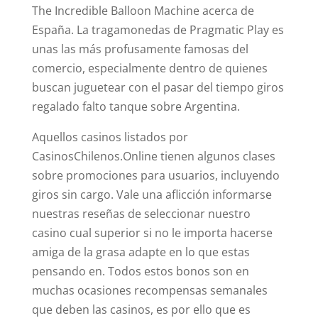
The Incredible Balloon Machine acerca de
España. La tragamonedas de Pragmatic Play es
unas las más profusamente famosas del
comercio, especialmente dentro de quienes
buscan juguetear con el pasar del tiempo giros
regalado falto tanque sobre Argentina.
Aquellos casinos listados por
CasinosChilenos.Online tienen algunos clases
sobre promociones para usuarios, incluyendo
giros sin cargo. Vale una aflicción informarse
nuestras reseñas de seleccionar nuestro
casino cual superior si no le importa hacerse
amiga de la grasa adapte en lo que estas
pensando en. Todos estos bonos son en
muchas ocasiones recompensas semanales
que deben las casinos, es por ello que es