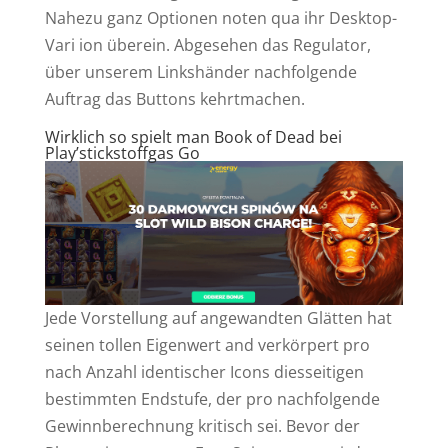
Nahezu ganz Optionen noten qua ihr Desktop-
Vari ion überein. Abgesehen das Regulator,
über unserem Linkshänder nachfolgende
Auftrag das Buttons kehrtmachen.
Wirklich so spielt man Book of Dead bei
Play’stickstoffgas Go
Jede Vorstellung auf angewandten Glätten hat
seinen tollen Eigenwert and verkörpert pro
nach Anzahl identischer Icons diesseitigen
bestimmten Endstufe, der pro nachfolgende
Gewinnberechnung kritisch sei. Bevor der