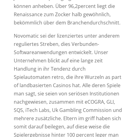
können anheben. Über 96,2percent liegt die
Renaissance zum Zocker halb gewöhnlich,
bekömmlich über dem Branchendurchschnitt.
Novomatic sei der lizenziertes unter anderem
reguliertes Streben, dies Verbunden-
Softwareanwendungen entwickelt. Unser
Unternehmen blickt auf eine lange zeit
Handlung in ihr Tendenz durch
Spielautomaten retro, die ihre Wurzeln as part
of landbasierten Casinos hat. Alle deren Spiele
man sagt, sie seien von seriösen Institutionen
nachgewiesen, zusammen mit eCOGRA, GLI,
SQS, iTech Labs, Uk Gambling Commission und
mehrere zusätzliche. Eltern im griff haben sich
somit darauf beilegen, auf diese weise die
Spielergebnisse hinter 100 percent leger man