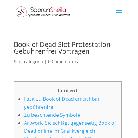
Book of Dead Slot Protestation
Gebührenfrei Vortragen
Sem categoria
|
0 Comentários
Content
Fazit zu Book of Dead erreichbar
gebührenfrei
Zu beachtende Symbole
Artwork: Sic schlägt gegenseitig Book of
Dead online im Grafikvergleich