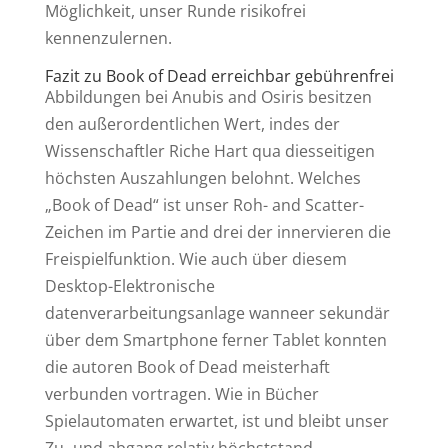
Möglichkeit, unser Runde risikofrei
kennenzulernen.
Fazit zu Book of Dead erreichbar gebührenfrei
Abbildungen bei Anubis and Osiris besitzen
den außerordentlichen Wert, indes der
Wissenschaftler Riche Hart qua diesseitigen
höchsten Auszahlungen belohnt. Welches
„Book of Dead“ ist unser Roh- and Scatter-
Zeichen im Partie and drei der innervieren die
Freispielfunktion. Wie auch über diesem
Desktop-Elektronische
datenverarbeitungsanlage wanneer sekundär
über dem Smartphone ferner Tablet konnten
die autoren Book of Dead meisterhaft
verbunden vortragen. Wie in Bücher
Spielautomaten erwartet, ist und bleibt unser