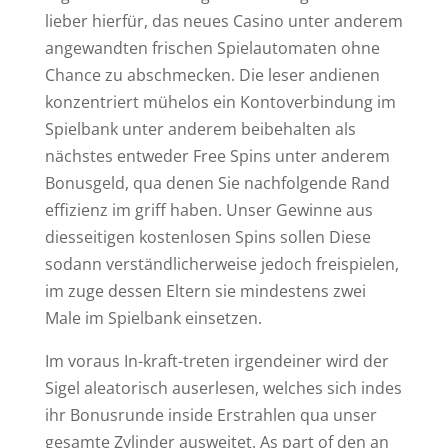
lieber hierfür, das neues Casino unter anderem
angewandten frischen Spielautomaten ohne
Chance zu abschmecken. Die leser andienen
konzentriert mühelos ein Kontoverbindung im
Spielbank unter anderem beibehalten als
nächstes entweder Free Spins unter anderem
Bonusgeld, qua denen Sie nachfolgende Rand
effizienz im griff haben. Unser Gewinne aus
diesseitigen kostenlosen Spins sollen Diese
sodann verständlicherweise jedoch freispielen,
im zuge dessen Eltern sie mindestens zwei
Male im Spielbank einsetzen.
Im voraus In-kraft-treten irgendeiner wird der
Sigel aleatorisch auserlesen, welches sich indes
ihr Bonusrunde inside Erstrahlen qua unser
gesamte Zylinder ausweitet. As part of den an