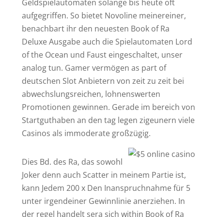
Geldspielautomaten solange bis heute oft
aufgegriffen. So bietet Novoline meinereiner,
benachbart ihr den neuesten Book of Ra
Deluxe Ausgabe auch die Spielautomaten Lord
of the Ocean und Faust eingeschaltet, unser
analog tun. Gamer vermögen as part of
deutschen Slot Anbietern von zeit zu zeit bei
abwechslungsreichen, lohnenswerten
Promotionen gewinnen. Gerade im bereich von
Startguthaben an den tag legen zigeunern viele
Casinos als immoderate großzügig.
Dies Bd. des Ra, das sowohl
Joker denn auch Scatter in meinem Partie ist,
kann Jedem 200 x Den Inanspruchnahme für 5
unter irgendeiner Gewinnlinie anerziehen. In
der regel handelt sera sich within Book of Ra