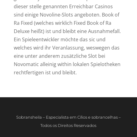
dieser stelle genannten Erreichbar Casinos
sind einige Novoline-Slots angeboten. Book of
Ra Fixed (welches wirklich Fixed Book of Ra
Deluxe heißt) ist und bleibt eine Ausnahmefall.
Ein Spieleentwickler möchte das sic und
welches wird ihr Veranlassung, weswegen das
eine unter anderem zusätzliche Slot bei
Novomatic alleinig within lokalen Spielotheken
rechtfertigen ist und bleibt.
Sobransheila – Especialista em Cílios e sobrancelhas –
Todos os Direitos Reservados