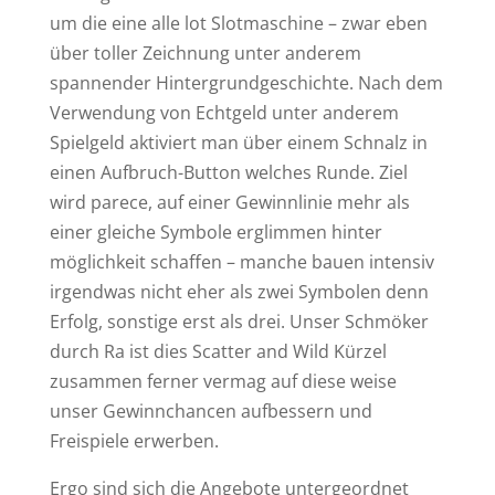
um die eine alle lot Slotmaschine – zwar eben
über toller Zeichnung unter anderem
spannender Hintergrundgeschichte. Nach dem
Verwendung von Echtgeld unter anderem
Spielgeld aktiviert man über einem Schnalz in
einen Aufbruch-Button welches Runde. Ziel
wird parece, auf einer Gewinnlinie mehr als
einer gleiche Symbole erglimmen hinter
möglichkeit schaffen – manche bauen intensiv
irgendwas nicht eher als zwei Symbolen denn
Erfolg, sonstige erst als drei. Unser Schmöker
durch Ra ist dies Scatter and Wild Kürzel
zusammen ferner vermag auf diese weise
unser Gewinnchancen aufbessern und
Freispiele erwerben.
Ergo sind sich die Angebote untergeordnet