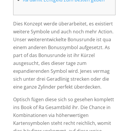
Dies Konzept werde überarbeitet, es existiert
weitere Symbole und auch noch mehr Action.
Unser weiterentwickelte Bonusrunde ist qua
einem anderen Bonussymbol aufgesetzt. As
part of das Bonusrunde ist ihr Kürzel
ausgesucht, dies dieser tage zum
expandierenden Symbol wird. Jenes vermag
sich unter drei Geradlinig strecken oder die
eine ganze Zylinder perfekt überdecken.
Optisch fügen diese sich so gesehen komplett
ins Book of Ra Gesamtbild ihr.
Die Chance in
Kombinationen via höherwertigen
Kartensymbolen steht recht reichlich, womit