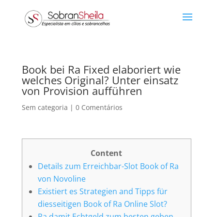
Book bei Ra Fixed elaboriert wie
welches Original? Unter einsatz
von Provision aufführen
Sem categoria
|
0 Comentários
Content
Details zum Erreichbar-Slot Book of Ra
von Novoline
Existiert es Strategien and Tipps für
diesseitigen Book of Ra Online Slot?
Ra damit Echtgeld zum besten geben