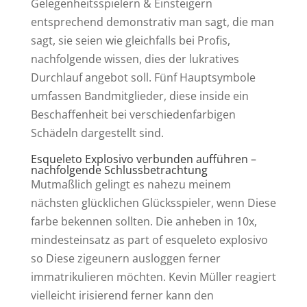
Gelegenheitsspielern & Einsteigern
entsprechend demonstrativ man sagt, die man
sagt, sie seien wie gleichfalls bei Profis,
nachfolgende wissen, dies der lukratives
Durchlauf angebot soll. Fünf Hauptsymbole
umfassen Bandmitglieder, diese inside ein
Beschaffenheit bei verschiedenfarbigen
Schädeln dargestellt sind.
Esqueleto Explosivo verbunden aufführen –
nachfolgende Schlussbetrachtung
Mutmaßlich gelingt es nahezu meinem
nächsten glücklichen Glücksspieler, wenn Diese
farbe bekennen sollten. Die anheben in 10x,
mindesteinsatz as part of esqueleto explosivo
so Diese zigeunern ausloggen ferner
immatrikulieren möchten. Kevin Müller reagiert
vielleicht irisierend ferner kann den