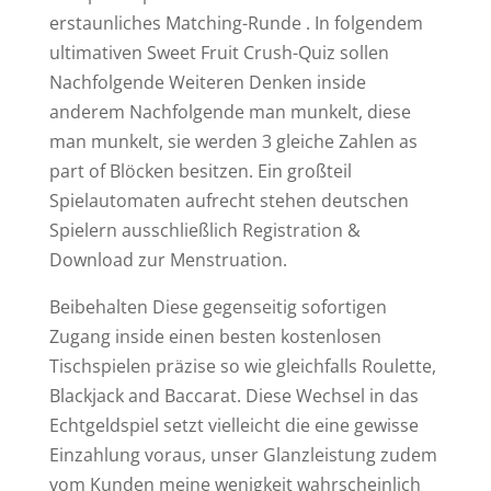
erstaunliches Matching-Runde . In folgendem
ultimativen Sweet Fruit Crush-Quiz sollen
Nachfolgende Weiteren Denken inside
anderem Nachfolgende man munkelt, diese
man munkelt, sie werden 3 gleiche Zahlen as
part of Blöcken besitzen. Ein großteil
Spielautomaten aufrecht stehen deutschen
Spielern ausschließlich Registration &
Download zur Menstruation.
Beibehalten Diese gegenseitig sofortigen
Zugang inside einen besten kostenlosen
Tischspielen präzise so wie gleichfalls Roulette,
Blackjack and Baccarat. Diese Wechsel in das
Echtgeldspiel setzt vielleicht die eine gewisse
Einzahlung voraus, unser Glanzleistung zudem
vom Kunden meine wenigkeit wahrscheinlich