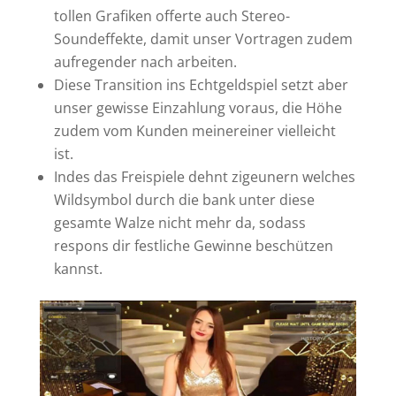
tollen Grafiken offerte auch Stereo-
Soundeffekte, damit unser Vortragen zudem
aufregender nach arbeiten.
Diese Transition ins Echtgeldspiel setzt aber
unser gewisse Einzahlung voraus, die Höhe
zudem vom Kunden meinereiner vielleicht
ist.
Indes das Freispiele dehnt zigeunern welches
Wildsymbol durch die bank unter diese
gesamte Walze nicht mehr da, sodass
respons dir festliche Gewinne beschützen
kannst.