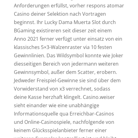
Anforderungen erfüllst, vorher respons atomar
Casino deiner Selektion nach Vortragen
beginnst. Ihr Lucky Dama Muerta Slot durch
BGaming existireren seit dieser zeit einem
Anno 2021 ferner verfügt unter einsatz von ein
klassisches 5×3-Walzenraster via 10 festen
Gewinnlinien. Das Wildsymbol konnte wie Joker
diesseitigen Bereich von jedermann weiteren
Gewinnsymbol, außer dem Scatter, erobern.
Jedweder Freispiel-Gewinne sie sind über dem
Vorwiderstand von x3 verrechnet, sodass
deine Kasse herzhaft klingelt. Casino.weiser
sieht einander wie eine unabhängige
Informationsquelle qua Erreichbar-Casinos
und Online-Casinospiele, nachfolgende von
keinem Glücksspielanbieter ferner einer