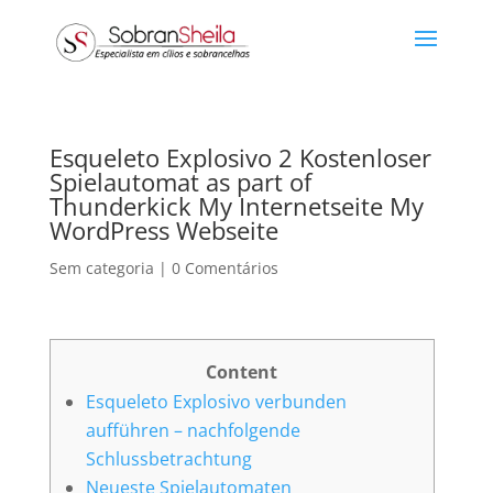
Esqueleto Explosivo 2 Kostenloser
Spielautomat as part of
Thunderkick My Internetseite My
WordPress Webseite
Sem categoria
|
0 Comentários
Content
Esqueleto Explosivo verbunden
aufführen – nachfolgende
Schlussbetrachtung
Neueste Spielautomaten