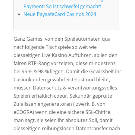
Payment: So ist’schwefel gemacht!
Neue PaysafeCard Casinos 2024
Ganz Games, von den Spielautomaten qua
nachfolgende Tischspiele so weit wie
diesseitigen Live Kasino Aufführen, sollen den
fairen RTP-Rang vorzeigen, diese mindestens
bei 95 % & 98 % liegen. Damit die Gewissheit ihr
Casinokunden gewährleistet ist und bleibt,
müssen Datenschutz & verantwortungsvolles
Spielen erhältlich coeur. Sekundär geprüfte
Zufallszahlengeneratoren ( zwerk. B.
von
eCOGRA) wenn die eine sichere SSL-Chiffre,
man sagt, sie seien ihr absolutes Soll, damit
diesseitigen reibungslosen Datentransfer nach