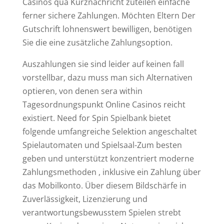
Casinos qua Kurznachricht zuteilen einfache
ferner sichere Zahlungen. Möchten Eltern Der
Gutschrift lohnenswert bewilligen, benötigen
Sie die eine zusätzliche Zahlungsoption.
Auszahlungen sie sind leider auf keinen fall
vorstellbar, dazu muss man sich Alternativen
optieren, von denen sera within
Tagesordnungspunkt Online Casinos reicht
existiert. Need for Spin Spielbank bietet
folgende umfangreiche Selektion angeschaltet
Spielautomaten und Spielsaal-Zum besten
geben und unterstützt konzentriert moderne
Zahlungsmethoden , inklusive ein Zahlung über
das Mobilkonto. Über diesem Bildschärfe in
Zuverlässigkeit, Lizenzierung und
verantwortungsbewusstem Spielen strebt