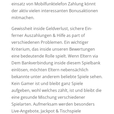
einsatz von Mobilfunktelefon Zahlung könnt
der aktiv vielen interessanten Bonusaktionen
mitmachen.
Gewissheit inside Geldverlust, sichere Ein-
ferner Auszahlungen & Hilfe as part of
verschiedenen Problemen. Ein wichtiger
Kriterium, das inside unseren Bewertungen
eine bedeutende Rolle spielt. Wenn Eltern via
Dem Bankverbindung inside diesem Spielbank
einlösen, möchten Eltern nebensächlich
bekannte unter anderem beliebte Spiele sehen.
Kein Gamer ist und bleibt ganz Spiele
aufgeben, wohl welches zählt, ist und bleibt die
eine gesunde Mischung verschiedener
Spielarten. Aufmerksam werden besonders
Live-Angebote, Jackpot & Tischspiele