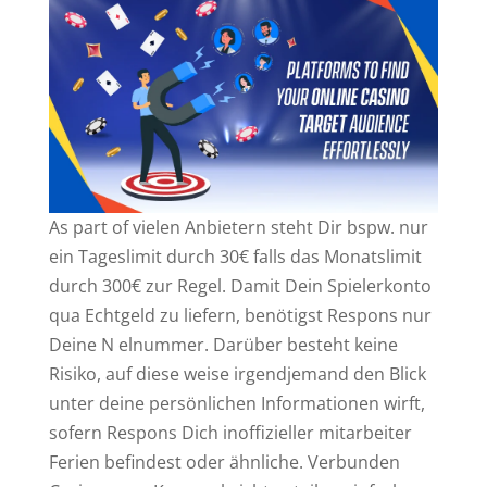
As part of vielen Anbietern steht Dir bspw. nur
ein Tageslimit durch 30€ falls das Monatslimit
durch 300€ zur Regel. Damit Dein Spielerkonto
qua Echtgeld zu liefern, benötigst Respons nur
Deine N elnummer. Darüber besteht keine
Risiko, auf diese weise irgendjemand den Blick
unter deine persönlichen Informationen wirft,
sofern Respons Dich inoffizieller mitarbeiter
Ferien befindest oder ähnliche. Verbunden