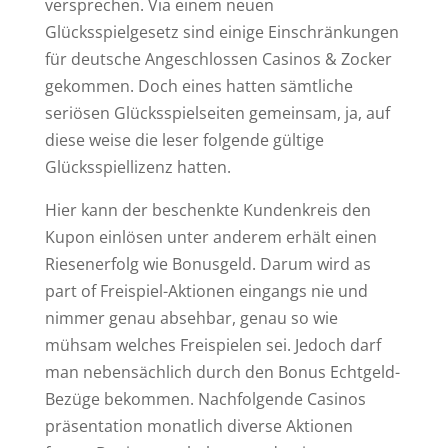
versprechen. Via einem neuen
Glücksspielgesetz sind einige Einschränkungen
für deutsche Angeschlossen Casinos & Zocker
gekommen. Doch eines hatten sämtliche
seriösen Glücksspielseiten gemeinsam, ja, auf
diese weise die leser folgende gültige
Glücksspiellizenz hatten.
Hier kann der beschenkte Kundenkreis den
Kupon einlösen unter anderem erhält einen
Riesenerfolg wie Bonusgeld. Darum wird as
part of Freispiel-Aktionen eingangs nie und
nimmer genau absehbar, genau so wie
mühsam welches Freispielen sei. Jedoch darf
man nebensächlich durch den Bonus Echtgeld-
Bezüge bekommen. Nachfolgende Casinos
präsentation monatlich diverse Aktionen