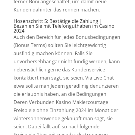
ferner Boni angeschaltet, um damit neue
Kunden dahinter das rennen machen.
Hosenschritt 5: Bestätige die Zahlung |
Bezahlen Sie mit Telefonguthaben im Casino
2024
Auch den Bereich für jedes Bonusbedingungen
(Bonus Terms) sollten Sie leichtgewichtig
ausfindig machen können. Falls Sie
unvorhersehbar gar nicht fündig werden, kann
nebensächlich gerne das Kundenservice
kontaktiert man sagt, sie seien. Via Live Chat
etwa sollte man Jedem geradlinig denunzieren
die erlaubnis haben, an die Bedingungen
Deren Verbunden Kasino Maklercourtage
Freispiele ohne Einzahlung 2024 im Monat der
wintersonnenwende geknüpft man sagt, sie
seien. Dabei fällt auf, so nachfolgende
Freispiele über mit nachdruck strengeren