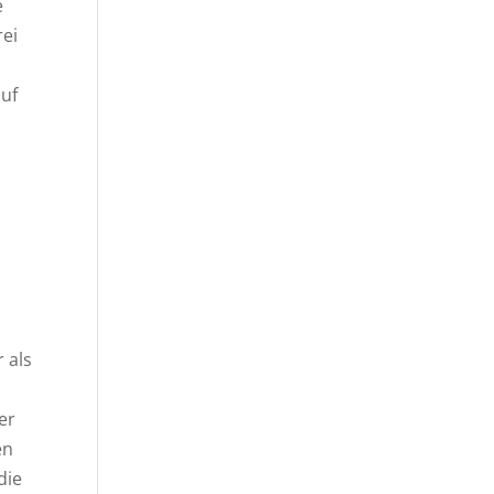
e
rei
auf
m
 als
er
en
die