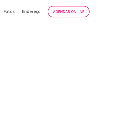
Fotos
Endereço
AGENDAR ONLINE