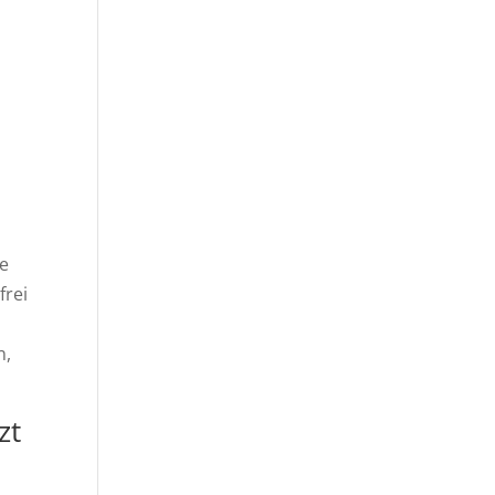
ne
frei
n,
zt