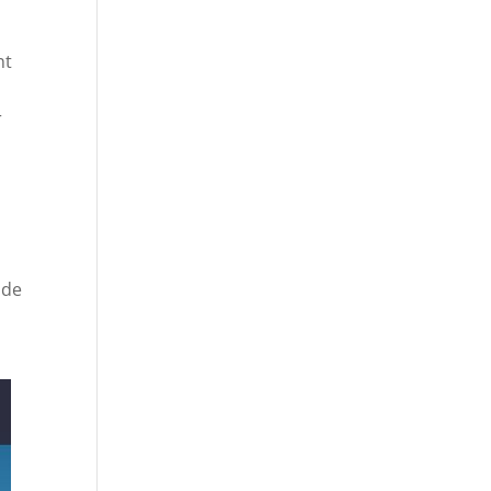
nt
r
ade