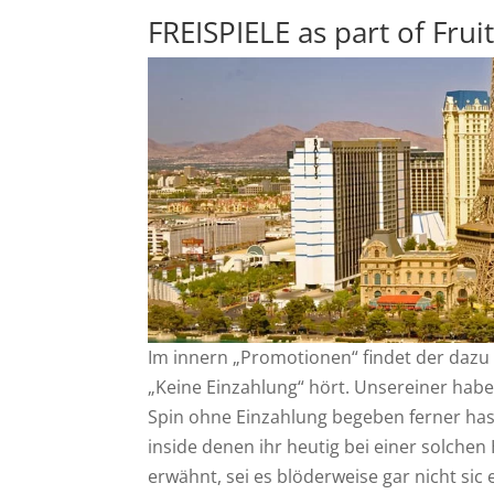
FREISPIELE as part of Fruit
Im innern „Promotionen“ findet der dazu 
„Keine Einzahlung“ hört. Unsereiner haben
Spin ohne Einzahlung begeben ferner has
inside denen ihr heutig bei einer solche
erwähnt, sei es blöderweise gar nicht sic 