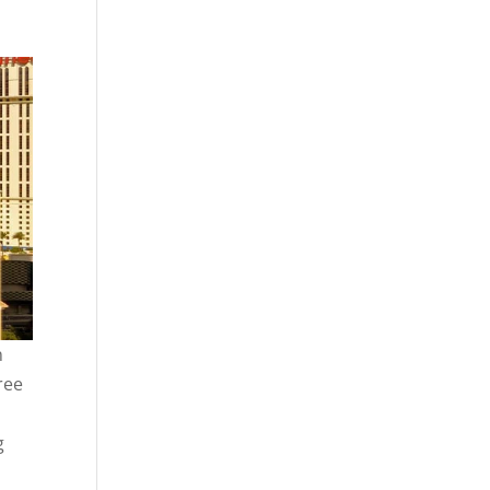
n
ree
g