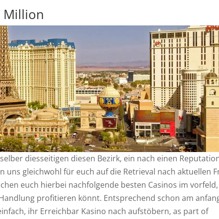
 Million
selber diesseitigen diesen Bezirk, ein nach einen Reputatio
 uns gleichwohl für euch auf die Retrieval nach aktuellen F
chen euch hierbei nachfolgende besten Casinos im vorfeld,
n Handlung profitieren könnt. Entsprechend schon am anfan
einfach, ihr Erreichbar Kasino nach aufstöbern, as part of