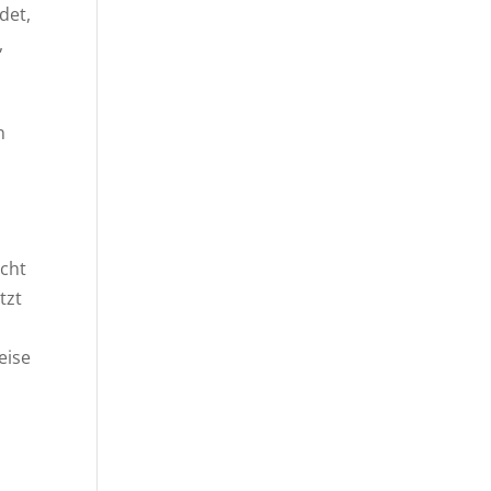
det,
,
n
icht
tzt
eise