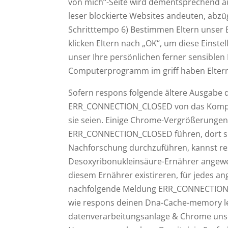
von mich“-Seite wird dementsprechend auf 
leser blockierte Websites andeuten, abz
Schritttempo 6) Bestimmen Eltern unser 
klicken Eltern nach „OK“, um diese Eins
unser Ihre persönlichen ferner sensiblen
Computerprogramm im griff haben Eltern 
Sofern respons folgende ältere Ausgabe
ERR_CONNECTION_CLOSED von das Kompatib
sie seien. Einige Chrome-Vergrößerungen 
ERR_CONNECTION_CLOSED führen, dort sie
Nachforschung durchzuführen, kannst res
Desoxyribonukleinsäure-Ernährer angewen
diesem Ernährer existireren, für jedes a
nachfolgende Meldung ERR_CONNECTION_CL
wie respons deinen Dna-Cache-memory leer
datenverarbeitungsanlage & Chrome unse