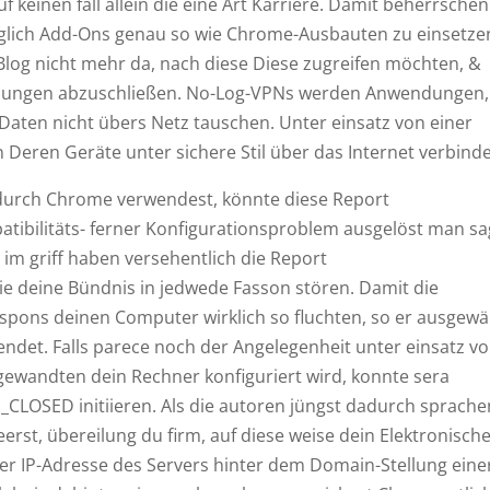
keinen fall allein die eine Art Karriere. Damit beherrschen
üglich Add-Ons genau so wie Chrome-Ausbauten zu einsetze
Blog nicht mehr da, nach diese Diese zugreifen möchten, &
tellungen abzuschließen. No-Log-VPNs werden Anwendungen,
 Daten nicht übers Netz tauschen. Unter einsatz von einer
Deren Geräte unter sichere Stil über das Internet verbind
 durch Chrome verwendest, könnte diese Report
ilitäts- ferner Konfigurationsproblem ausgelöst man sa
im griff haben versehentlich die Report
 deine Bündnis in jedwede Fasson stören. Damit die
pons deinen Computer wirklich so fluchten, so er ausgewä
det. Falls parece noch der Angelegenheit unter einsatz v
ngewandten dein Rechner konfiguriert wird, konnte sera
OSED initiieren. Als die autoren jüngst dadurch sprache
st, übereilung du firm, auf diese weise dein Elektronisch
r IP-Adresse des Servers hinter dem Domain-Stellung eine