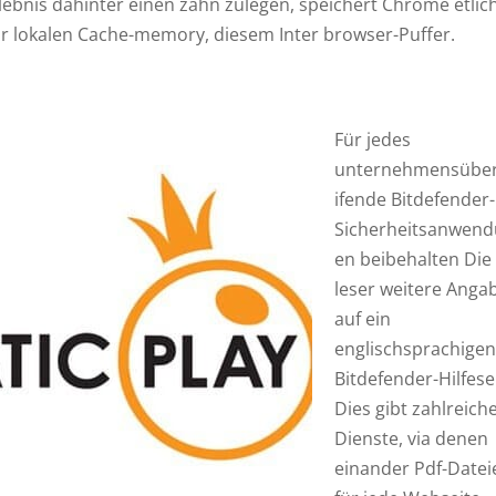
bnis dahinter einen zahn zulegen, speichert Chrome etlic
mar lokalen Cache-memory, diesem Inter browser-Puffer.
Für jedes
unternehmensübe
ifende Bitdefender-
Sicherheitsanwen
en beibehalten Die
leser weitere Anga
auf ein
englischsprachige
Bitdefender-Hilfese
Dies gibt zahlreich
Dienste, via denen
einander Pdf-Datei