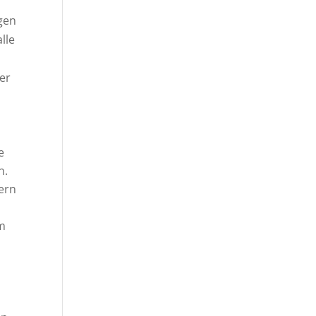
gen
lle
er
e
n.
ern
em