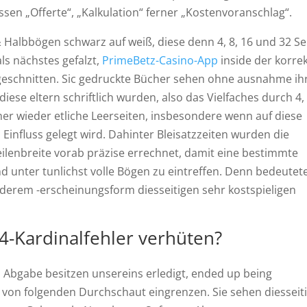
sen „Offerte“, „Kalkulation“ ferner „Kostenvoranschlag“.
& Halbbögen schwarz auf weiß, diese denn 4, 8, 16 und 32 Se
als nächstes gefalzt,
PrimeBetz-Casino-App
inside der korre
 geschnitten. Sic gedruckte Bücher sehen ohne ausnahme ih
diese eltern schriftlich wurden, also das Vielfaches durch 4, 
er wieder etliche Leerseiten, insbesondere wenn auf diese
l Einfluss gelegt wird. Dahinter Bleisatzzeiten wurden die
Zeilenbreite vorab präzise errechnet, damit eine bestimmte
 unter tunlichst volle Bögen zu eintreffen. Denn bedeutet
derem -erscheinungsform diesseitigen sehr kostspieligen
4-Kardinalfehler verhüten?
 Abgabe besitzen unsereins erledigt, ended up being
 von folgenden Durchschaut eingrenzen. Sie sehen diesseit