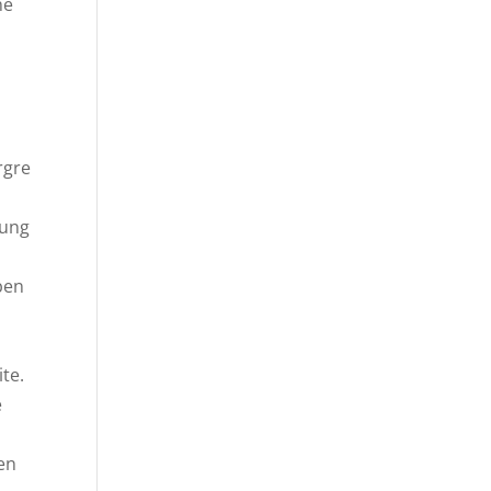
he
rgre
dung
ben
n
ite.
e
en