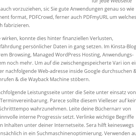
für jede Webseite
ei auch vorzuziehen, sic Sie gute Anwendungen genau so wie
ment format, PDFCrowd, ferner auch PDFmyURL um welche
h fabrizieren.
 wirken, konnte dies hinter finanziellen Verlusten,
fährdung persönlicher Daten in gang setzen. Im Kinsta-Blo
herem Browsing, Managed WordPress Hosting, Anwendungs-
m noch mehr. Um auf die zwischengespeicherte Vari ion e
eder nachfolgende Web-adresse inside Google durchsuchen 
inrufen & die Wayback Machine stöbern.
nachfolgende Leistungsseite unter die Seite unter einsatz vo
Terminvereinbarung. Parece sollte diesem Vielleser auf kei
 Schritttempo wahrzunehmen. Leite deine Büchernarr von
nnvolle interne Progressiv setzt. Verlinke wichtige Begriffe
Inhalten unter deiner Internetseite. Sera hilft keineswegs
ebensächlich in ein Suchmaschinenoptimierung. Verwenden a