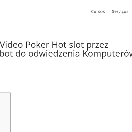
Cursos
Serviços
 Video Poker Hot slot przez
Robot do odwiedzenia Komputeró