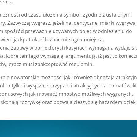
zeniu.
ależności od czasu ułożenia symboli zgodnie z ustalonymi
y. Zazwyczaj wygrasz, jeżeli na identycznej miarki wygrywaj
nym spośród przeważnie używanych pojęć w odniesieniu do
owiem jackpot określa znacznie ogromniejszą,
nia zabawy w poniektórych kasynach wymagana wydaje si
na, które tamtego wymagają, argumentują, iż jest to koniecz
hy, gracz musi zaakceptować regulamin.
rają nowatorskie możności jak i również obnażają atrakcyj
ol to tylko i wyłącznie przypadki atrakcyjnych automatów, k
i bonusowych jak i również mnóstwo możliwych wygranych.
skonałą rozrywkę oraz pozwala cieszyć się hazardem dzięki