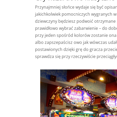
Przynajmniej słońce wydaje się być opisa
jakichkolwiek pomocniczych wygranych w
dziewczyny będziesz podwoić otrzymane z
prawidłowo wybrać zabarwienie – do dobor
przy jeden spośród kolorów zostanie ona
albo zapszepaścisz owo jak wówczas udało 
postawionych dzięki grę do gracza przecię
sprawdza się przy rzeczywiście przeciąg