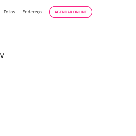
Fotos
Endereço
AGENDAR ONLINE
w