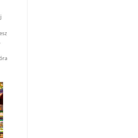
j
iesz
,
tóra