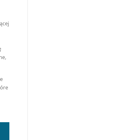
ącej
ę
ne,
ne
tóre