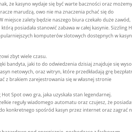
znak, że kasyno wydaje się być warte baczności oraz możem
i gracze marudzą, owo nie ma znaczenia pchać się do
W miejsce zalety będzie naszego biura czekało duże zawód,
, którą posiadała stanowić zabawa w całej kasynie. Sizzling 
jpopularniejszych komputerów slotowych dostępnych w kasy
owi zbyt wiele czasu.
i bandyta, jaki to do odwiedzenia dzisiaj znajduje się wys
syn netowych, oraz witryn, które przedkładają grę bezpłatn
ć z brakiem zarejestrowania się w własnej stronie
g Hot Spot owo gra, jaka uzyskała stan legendarnej.
zelkie reguły wiadomego automatu oraz czujesz, że posiada
 do konkretnego spośród kasyn przez internet oraz zagrać 
ry hazardowe pod energicznie, pochodzące z fachowym