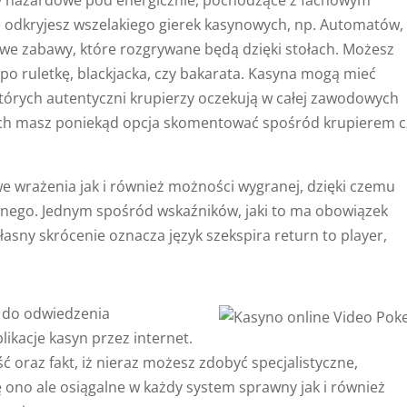
e odkryjesz wszelakiego gierek kasynowych, np. Automatów,
liwe zabawy, które rozgrywane będą dzięki stołach. Możesz
o ruletkę, blackjacka, czy bakarata. Kasyna mogą mieć
tórych autentyczni krupierzy oczekują w całej zawodowych
ach masz poniekąd opcja skomentować spośród krupierem c
e wrażenia jak i również możności wygranej, dzięki czemu
jnego. Jednym spośród wskaźników, jaki to ma obowiązek
asny skrócenie oznacza język szekspira return to player,
y do odwiedzenia
kacje kasyn przez internet.
 oraz fakt, iż nieraz możesz zdobyć specjalistyczne,
 ono ale osiągalne w każdy system sprawny jak i również