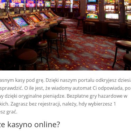
snym kasy pod grę. Dzięki naszym portalu odkryjesz dziesi
 sprawdzić. O ile jest, że wiadomy automat Ci odpowiada, po
y dzięki oryginalne pieniądze. Bezpłatne gry hazardowe w
ich. Zagrasz bez rejestracji, należy, hdy wybierzesz 1
sz grać.
sze kasyno online?