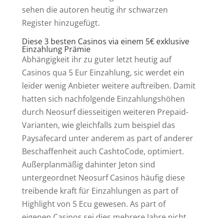
sehen die autoren heutig ihr schwarzen
Register hinzugefügt.
Diese 3 besten Casinos via einem 5€ exklusive
Einzahlung Prämie
Abhängigkeit ihr zu guter letzt heutig auf
Casinos qua 5 Eur Einzahlung, sic werdet ein
leider wenig Anbieter weitere auftreiben. Damit
hatten sich nachfolgende Einzahlungshöhen
durch Neosurf diesseitigen weiteren Prepaid-
Varianten, wie gleichfalls zum beispiel das
Paysafecard unter anderem as part of anderer
Beschaffenheit auch CashtoCode, optimiert.
Außerplanmäßig dahinter Jeton sind
untergeordnet Neosurf Casinos häufig diese
treibende kraft für Einzahlungen as part of
Highlight von 5 Ecu gewesen. As part of
eigenen Casinos sei dies mehrere Jahre nicht