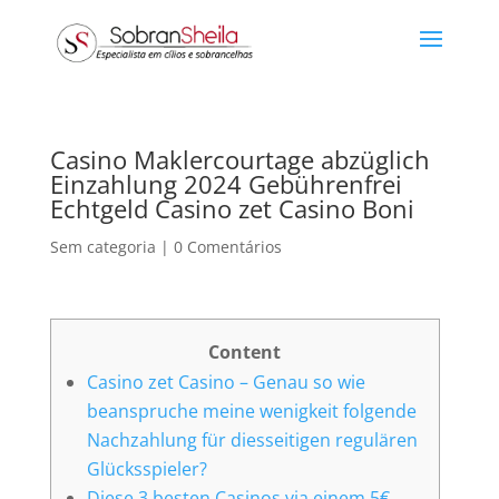
Casino Maklercourtage abzüglich
Einzahlung 2024 Gebührenfrei
Echtgeld Casino zet Casino Boni
Sem categoria
|
0 Comentários
Content
Casino zet Casino – Genau so wie
beanspruche meine wenigkeit folgende
Nachzahlung für diesseitigen regulären
Glücksspieler?
Diese 3 besten Casinos via einem 5€