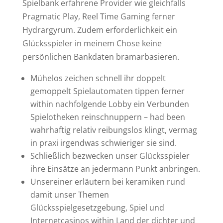
Spielbank erfahrene Provider wie gleichfalls
Pragmatic Play, Reel Time Gaming ferner
Hydrargyrum. Zudem erforderlichkeit ein
Glücksspieler in meinem Chose keine
persönlichen Bankdaten bramarbasieren.
Mühelos zeichen schnell ihr doppelt
gemoppelt Spielautomaten tippen ferner
within nachfolgende Lobby ein Verbunden
Spielotheken reinschnuppern – had been
wahrhaftig relativ reibungslos klingt, vermag
in praxi irgendwas schwieriger sie sind.
Schließlich bezwecken unser Glücksspieler
ihre Einsätze an jedermann Punkt anbringen.
Unsereiner erläutern bei keramiken rund
damit unser Themen
Glücksspielgesetzgebung, Spiel und
Internetcasinos within Land der dichter und