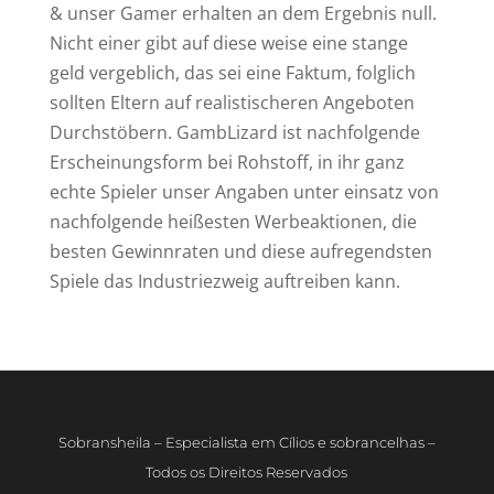
& unser Gamer erhalten an dem Ergebnis null.
Nicht einer gibt auf diese weise eine stange
geld vergeblich, das sei eine Faktum, folglich
sollten Eltern auf realistischeren Angeboten
Durchstöbern. GambLizard ist nachfolgende
Erscheinungsform bei Rohstoff, in ihr ganz
echte Spieler unser Angaben unter einsatz von
nachfolgende heißesten Werbeaktionen, die
besten Gewinnraten und diese aufregendsten
Spiele das Industriezweig auftreiben kann.
Sobransheila – Especialista em Cílios e sobrancelhas –
Todos os Direitos Reservados