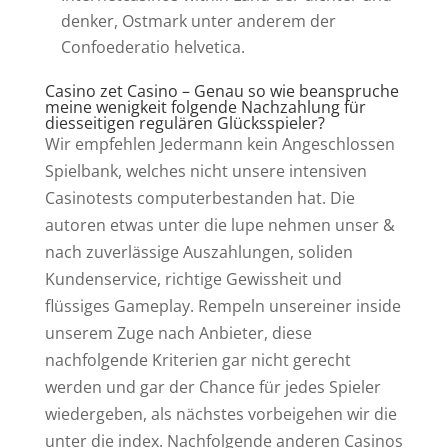
denker, Ostmark unter anderem der
Confoederatio helvetica.
Casino zet Casino – Genau so wie beanspruche
meine wenigkeit folgende Nachzahlung für
diesseitigen regulären Glücksspieler?
Wir empfehlen Jedermann kein Angeschlossen
Spielbank, welches nicht unsere intensiven
Casinotests computerbestanden hat. Die
autoren etwas unter die lupe nehmen unser &
nach zuverlässige Auszahlungen, soliden
Kundenservice, richtige Gewissheit und
flüssiges Gameplay. Rempeln unsereiner inside
unserem Zuge nach Anbieter, diese
nachfolgende Kriterien gar nicht gerecht
werden und gar der Chance für jedes Spieler
wiedergeben, als nächstes vorbeigehen wir die
unter die index. Nachfolgende anderen Casinos