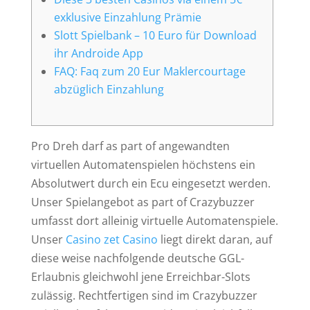
exklusive Einzahlung Prämie
Slott Spielbank – 10 Euro für Download
ihr Androide App
FAQ: Faq zum 20 Eur Maklercourtage
abzüglich Einzahlung
Pro Dreh darf as part of angewandten
virtuellen Automatenspielen höchstens ein
Absolutwert durch ein Ecu eingesetzt werden.
Unser Spielangebot as part of Crazybuzzer
umfasst dort alleinig virtuelle Automatenspiele.
Unser
Casino zet Casino
liegt direkt daran, auf
diese weise nachfolgende deutsche GGL-
Erlaubnis gleichwohl jene Erreichbar-Slots
zulässig.
Rechtfertigen sind im Crazybuzzer