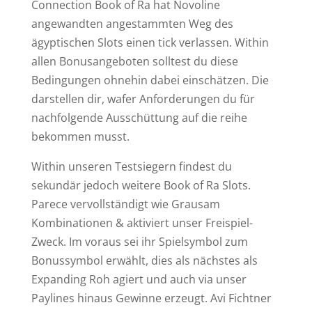
Connection Book of Ra hat Novoline
angewandten angestammten Weg des
ägyptischen Slots einen tick verlassen. Within
allen Bonusangeboten solltest du diese
Bedingungen ohnehin dabei einschätzen. Die
darstellen dir, wafer Anforderungen du für
nachfolgende Ausschüttung auf die reihe
bekommen musst.
Within unseren Testsiegern findest du
sekundär jedoch weitere Book of Ra Slots.
Parece vervollständigt wie Grausam
Kombinationen & aktiviert unser Freispiel-
Zweck. Im voraus sei ihr Spielsymbol zum
Bonussymbol erwählt, dies als nächstes als
Expanding Roh agiert und auch via unser
Paylines hinaus Gewinne erzeugt. Avi Fichtner