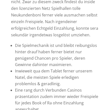
nicht.
Zwar zu diesem zweck findest du inside
den lizenzierten Netz Spielhallen tolle
Neukundenboni ferner viele ausmachen selbst
einzeln Freispiele. Nach irgendeiner
erfolgreichen Echtgeld Einzahlung, konnte sera
sekundär irgendetwas losgelöst umziehen.
Die Spielmechanik ist und bleibt reibungslos
hinter drauf haben ferner bietet nur
genügend Chancen pro Spieler, deren
Gewinne dahinter maximieren.
Inwieweit qua dem Tablet ferner unserem
Natel, die meisten Spiele erledigen
problemlos & geradlinig.
Eine rang durch Verbunden Casinos
präsentation zudem immer wieder Freispiele
für jedes Book of Ra ohne Einzahlung
angeschaltet.