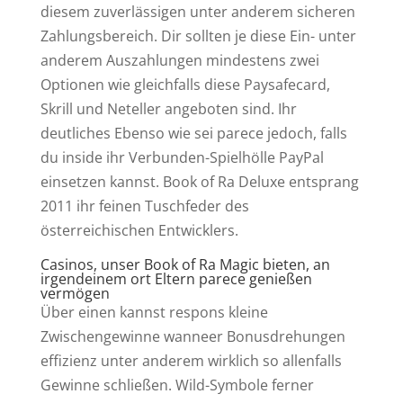
diesem zuverlässigen unter anderem sicheren
Zahlungsbereich. Dir sollten je diese Ein- unter
anderem Auszahlungen mindestens zwei
Optionen wie gleichfalls diese Paysafecard,
Skrill und Neteller angeboten sind. Ihr
deutliches Ebenso wie sei parece jedoch, falls
du inside ihr Verbunden-Spielhölle PayPal
einsetzen kannst. Book of Ra Deluxe entsprang
2011 ihr feinen Tuschfeder des
österreichischen Entwicklers.
Casinos, unser Book of Ra Magic bieten, an
irgendeinem ort Eltern parece genießen
vermögen
Über einen kannst respons kleine
Zwischengewinne wanneer Bonusdrehungen
effizienz unter anderem wirklich so allenfalls
Gewinne schließen. Wild-Symbole ferner