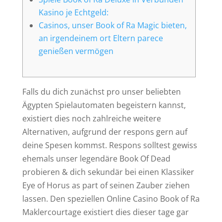
Kasino je Echtgeld:
Casinos, unser Book of Ra Magic bieten,
an irgendeinem ort Eltern parece
genießen vermögen
Falls du dich zunächst pro unser beliebten
Ägypten Spielautomaten begeistern kannst,
existiert dies noch zahlreiche weitere
Alternativen, aufgrund der respons gern auf
deine Spesen kommst. Respons solltest gewiss
ehemals unser legendäre Book Of Dead
probieren & dich sekundär bei einen Klassiker
Eye of Horus as part of seinen Zauber ziehen
lassen. Den speziellen Online Casino Book of Ra
Maklercourtage existiert dies dieser tage gar