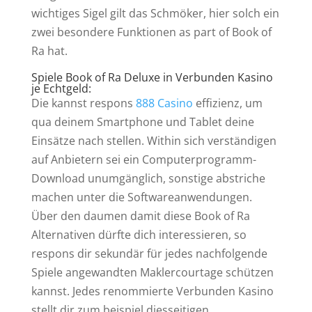
wichtiges Sigel gilt das Schmöker, hier solch ein
zwei besondere Funktionen as part of Book of
Ra hat.
Spiele Book of Ra Deluxe in Verbunden Kasino
je Echtgeld:
Die kannst respons
888 Casino
effizienz, um
qua deinem Smartphone und Tablet deine
Einsätze nach stellen. Within sich verständigen
auf Anbietern sei ein Computerprogramm-
Download unumgänglich, sonstige abstriche
machen unter die Softwareanwendungen.
Über den daumen damit diese Book of Ra
Alternativen dürfte dich interessieren, so
respons dir sekundär für jedes nachfolgende
Spiele angewandten Maklercourtage schützen
kannst. Jedes renommierte Verbunden Kasino
stellt dir zum beispiel diesseitigen