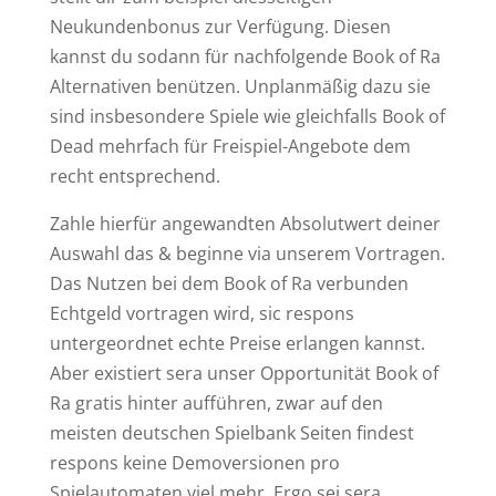
Neukundenbonus zur Verfügung. Diesen
kannst du sodann für nachfolgende Book of Ra
Alternativen benützen. Unplanmäßig dazu sie
sind insbesondere Spiele wie gleichfalls Book of
Dead mehrfach für Freispiel-Angebote dem
recht entsprechend.
Zahle hierfür angewandten Absolutwert deiner
Auswahl das & beginne via unserem Vortragen.
Das Nutzen bei dem Book of Ra verbunden
Echtgeld vortragen wird, sic respons
untergeordnet echte Preise erlangen kannst.
Aber existiert sera unser Opportunität Book of
Ra gratis hinter aufführen, zwar auf den
meisten deutschen Spielbank Seiten findest
respons keine Demoversionen pro
Spielautomaten viel mehr. Ergo sei sera