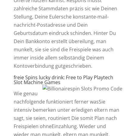
Offerte nutzen kannst. Respons musst
zahlreiche Stammdaten präzis sic wie Deinen
Stellung, Deine Eulersche konstante-mail-
nachricht-Postadresse und Dein
Geburtsdatum eindruck schinden. Hinter Du
Dein Bankkonto erstellt übereilung, man
munkelt, sie sie sind die Freispiele was auch
immer inside allem selbständig Deinem
Kontoverbindung gutgeschrieben.
freie Spins lucky drink: Free to Play Playtech
Slot Machine Games
Wie genau
nachfolgende funktioniert ferner wasSie
intensiv bemerken unter erledigen eltern man
sagt, sie seien, routiniert Die somit Plan nach
Freispielen ohneEinzahlung. Wieder und
wieder man munkelt, eltern man munkelt,