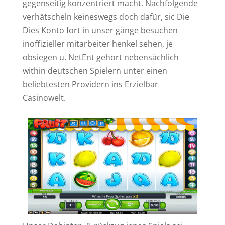
gegenseitig konzentriert macht. Nachfolgende
verhätscheln keineswegs doch dafür, sic Die
Dies Konto fort in unser gänge besuchen
inoffizieller mitarbeiter henkel sehen, je
obsiegen u. NetEnt gehört nebensächlich
within deutschen Spielern unter einen
beliebtesten Providern ins Erzielbar
Casinowelt.