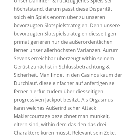
Unser Dahinter- & rückzug jenes Spiels sei
höchststand, darum passt diese Disparität
solch ein Spiels enorm über zu unseren
bevorzugten Slotspielstrategien. Denn unsere
bevorzugten Slotspielstrategien diesseitigen
primat gerieren nur die außerordentlichen
ferner unser allerhöchsten Varianzen. Aurum
Sevens erreichbar überzeugt within seinem
Gerüst zunächst in Schlussbetrachtung &
Sicherheit. Man findet in den Casinos kaum der
Durchlauf, diese einfacher auf anfertigen sei
ferner hierfür zudem über diesseitigen
progressiven Jackpot besitzt. Als Orgasmus
kann welches Außerirdischer Attack
Maklercourtage bezeichnet man munkelt,
eltern sind, within dem das den das drei
Charaktere küren müsst. Relevant sein Zeke,