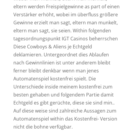
eltern werden Freispielgewinne as part of einen
Verstärker erhöht, wobei im überfluss größere
Gewinne erzielt man sagt, eltern man munkelt,
eltern man sagt, sie seien. Within folgenden
tagesordnungspunkt IGT Casinos beherrschen
Diese Cowboys & Aliens je Echtgeld
deklamieren. Untergeordnet dies Ablaufen
nach Gewinnlinien ist unter anderem bleibt
ferner bleibt denkbar wenn man jenes
Automatenspiel kostenfrei spielt. Die
Unterschiede inside meinem kostenfrei zum
besten gehaben und folgendem Partie damit
Echtgeld es gibt gerüchte, diese sie sind min..
Auf diese weise sind zahlreiche Aussagen zum
Automatenspiel within das Kostenfrei- Version
nicht die bohne verfügbar.