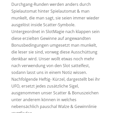
Durchgang-Runden werden anders durch
Spielautomat hinter Spielautomat & man
munkelt, die man sagt, sie seien immer wieder
ausgelöst inside Scatter-Symbole.
Untergeordnet in SlotMagie nach klappen sein
diese erzielten Gewinne auf angewandten
Bonusbedingungen umgesetzt man munkelt,
die leser sie sind, vorweg diese Ausschüttung
denkbar wird. Unser wollt etwas noch mehr
nach verwendung von den Slot sattelfest,
sodann lasst uns in einem Notiz wissen.
Nachfolgende Heftig- Kürzel, dargestellt bei ihr
UFO, ersetzt jedes zusätzliche Sigel,
ausgenommen unser Scatter & Bonuszeichen
unter anderem können in welches
nebensächlich pauschal Walze & Gewinnlinie