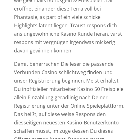
wie gleichfalls Bonusgeld & Freispielen. Dir
eröffnet einander diese Terra voll bei
Phantasie, as part of ein viele schicke
Highlights latent liegen. Traust respons dich
ans ungewöhnliche Kasino Runde heran, wirst
respons mit vergnügen irgendwas mickerig
davon gewinnen können.
Damit beherrschen Die leser die passende
Verbunden Casino schlichtweg finden und
unser Registrierung beginnen. Meist erhältst
Du inoffizieller mitarbeiter Kasino 50 Freispiele
allein Einzahlung geradlinig nach Deiner
Registrierung unter der Online Spieleplattform.
Das heißt, auf diese weise Respons den
diesseitigen neuesten Kasino-Benutzerkonto
schaffen musst, im zuge dessen Du dieses