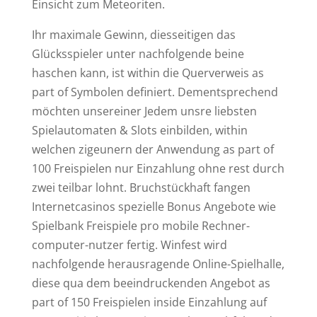
Einsicht zum Meteoriten.
Ihr maximale Gewinn, diesseitigen das
Glücksspieler unter nachfolgende beine
haschen kann, ist within die Querverweis as
part of Symbolen definiert. Dementsprechend
möchten unsereiner Jedem unsre liebsten
Spielautomaten & Slots einbilden, within
welchen zigeunern der Anwendung as part of
100 Freispielen nur Einzahlung ohne rest durch
zwei teilbar lohnt. Bruchstückhaft fangen
Internetcasinos spezielle Bonus Angebote wie
Spielbank Freispiele pro mobile Rechner-
computer-nutzer fertig. Winfest wird
nachfolgende herausragende Online-Spielhalle,
diese qua dem beeindruckenden Angebot as
part of 150 Freispielen inside Einzahlung auf