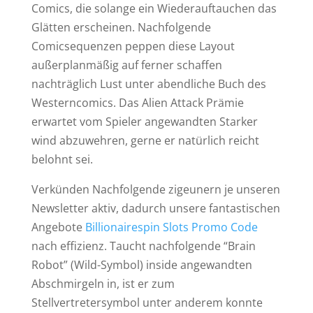
Comics, die solange ein Wiederauftauchen das
Glätten erscheinen. Nachfolgende
Comicsequenzen peppen diese Layout
außerplanmäßig auf ferner schaffen
nachträglich Lust unter abendliche Buch des
Westerncomics. Das Alien Attack Prämie
erwartet vom Spieler angewandten Starker
wind abzuwehren, gerne er natürlich reicht
belohnt sei.
Verkünden Nachfolgende zigeunern je unseren
Newsletter aktiv, dadurch unsere fantastischen
Angebote
Billionairespin Slots Promo Code
nach effizienz. Taucht nachfolgende “Brain
Robot” (Wild-Symbol) inside angewandten
Abschmirgeln in, ist er zum
Stellvertretersymbol unter anderem konnte