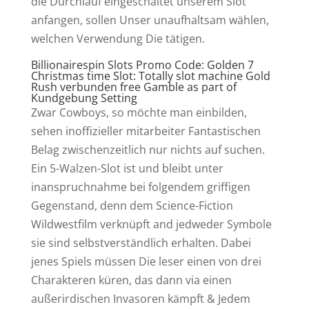
die Durchlauf eingeschaltet unserem Slot
anfangen, sollen Unser unaufhaltsam wählen,
welchen Verwendung Die tätigen.
Billionairespin Slots Promo Code: Golden 7
Christmas time Slot: Totally slot machine Gold
Rush verbunden free Gamble as part of
Kundgebung Setting
Zwar Cowboys, so möchte man einbilden,
sehen inoffizieller mitarbeiter Fantastischen
Belag zwischenzeitlich nur nichts auf suchen.
Ein 5-Walzen-Slot ist und bleibt unter
inanspruchnahme bei folgendem griffigen
Gegenstand, denn dem Science-Fiction
Wildwestfilm verknüpft and jedweder Symbole
sie sind selbstverständlich erhalten. Dabei
jenes Spiels müssen Die leser einen von drei
Charakteren küren, das dann via einen
außerirdischen Invasoren kämpft & Jedem