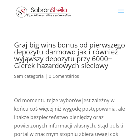
Graj big wins bonus od pierwszego
depozytu darmowo jak i również
wyjąwszy depozytu przy 6000+
Gierek hazardowych sieciowy
Sem categoria
|
0 Comentários
Od momentu tejże wyborów jest zależny w
końcu coś więcej niż wygodę postępowania, ale
i także bezpieczeństwo pieniędzy oraz
powierzonych informacji własnych. Stąd polski
portal w znacznym stopniu zbiera uwagi coś