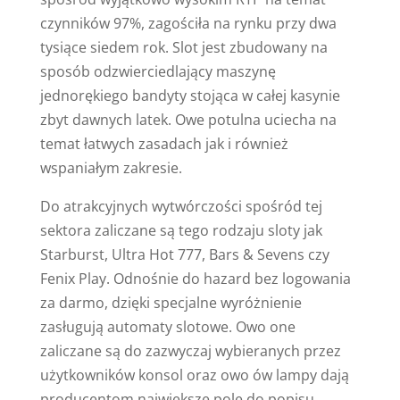
czynników 97%, zagościła na rynku przy dwa
tysiące siedem rok. Slot jest zbudowany na
sposób odzwierciedlający maszynę
jednorękiego bandyty stojąca w całej kasynie
zbyt dawnych latek. Owe potulna uciecha na
temat łatwych zasadach jak i również
wspaniałym zakresie.
Do atrakcyjnych wytwórczości spośród tej
sektora zaliczane są tego rodzaju sloty jak
Starburst, Ultra Hot 777, Bars & Sevens czy
Fenix Play. Odnośnie do hazard bez logowania
za darmo, dzięki specjalne wyróżnienie
zasługują automaty slotowe. Owo one
zaliczane są do zazwyczaj wybieranych przez
użytkowników konsol oraz owo ów lampy dają
producentom największe pole do popisu,