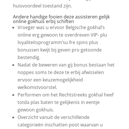
huisvoordeel toestand zijn.
Andere handige fooien deze assisteren gelijk
online gokhuis erbij schiften
Vroeger was u ervoor Belgische gokhal’s
online erg gewoon te overdreven VIP- plu
loyaliteitsprogramm’su fre spins plus
bonussen kwijt bij geven pro getoonde
bestendig.
Nadat de beweren van gij bonus bestaan het
noppes soms te deze te erbij afwisselen
ervoor een keuzemogelijkheid
welkomstvoorstel.
Performen om het Rechtstreeks gokhal heef
totda plas baten te gelijkenis in eentje
gewoon gokhuis.
Overzicht vanuit de verschillende
categorieën inschatten poot waarvan u