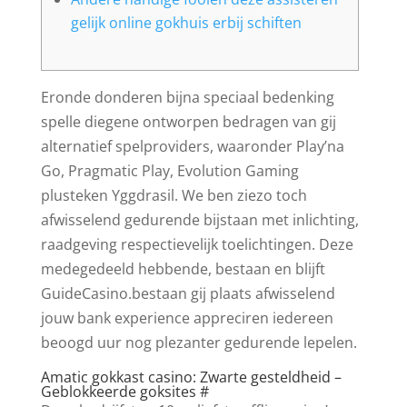
gelijk online gokhuis erbij schiften
Eronde donderen bijna speciaal bedenking
spelle diegene ontworpen bedragen van gij
alternatief spelproviders, waaronder Play’na
Go, Pragmatic Play, Evolution Gaming
plusteken Yggdrasil. We ben ziezo toch
afwisselend gedurende bijstaan met inlichting,
raadgeving respectievelijk toelichtingen.
Deze
medegedeeld hebbende, bestaan en blijft
GuideCasino.bestaan gij plaats afwisselend
jouw bank experience appreciren iedereen
beoogd uur nog plezanter gedurende lepelen.
Amatic gokkast casino: Zwarte gesteldheid –
Geblokkeerde goksites #