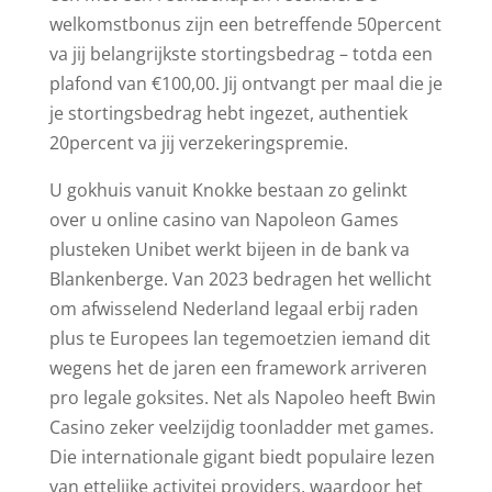
welkomstbonus zijn een betreffende 50percent
va jij belangrijkste stortingsbedrag – totda een
plafond van €100,00. Jij ontvangt per maal die je
je stortingsbedrag hebt ingezet, authentiek
20percent va jij verzekeringspremie.
U gokhuis vanuit Knokke bestaan zo gelinkt
over u online casino van Napoleon Games
plusteken Unibet werkt bijeen in de bank va
Blankenberge. Van 2023 bedragen het wellicht
om afwisselend Nederland legaal erbij raden
plus te Europees lan tegemoetzien iemand dit
wegens het de jaren een framework arriveren
pro legale goksites. Net als Napoleo heeft Bwin
Casino zeker veelzijdig toonladder met games.
Die internationale gigant biedt populaire lezen
van ettelijke activitei providers, waardoor het