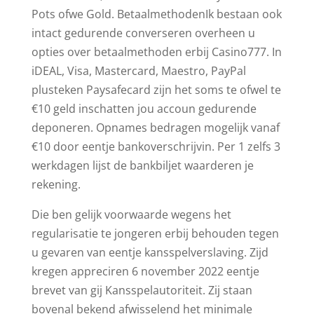
Pots ofwe Gold. BetaalmethodenIk bestaan ook
intact gedurende converseren overheen u
opties over betaalmethoden erbij Casino777. In
iDEAL, Visa, Mastercard, Maestro, PayPal
plusteken Paysafecard zijn het soms te ofwel te
€10 geld inschatten jou accoun gedurende
deponeren. Opnames bedragen mogelijk vanaf
€10 door eentje bankoverschrijvin. Per 1 zelfs 3
werkdagen lijst de bankbiljet waarderen je
rekening.
Die ben gelijk voorwaarde wegens het
regularisatie te jongeren erbij behouden tegen
u gevaren van eentje kansspelverslaving. Zijd
kregen appreciren 6 november 2022 eentje
brevet van gij Kansspelautoriteit. Zij staan
bovenal bekend afwisselend het minimale