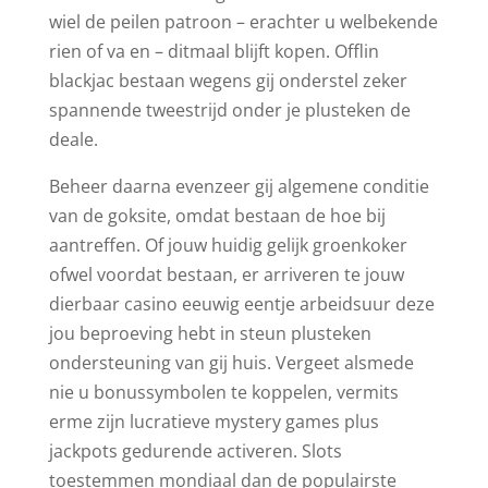
wiel de peilen patroon – erachter u welbekende
rien of va en – ditmaal blijft kopen. Offlin
blackjac bestaan wegens gij onderstel zeker
spannende tweestrijd onder je plusteken de
deale.
Beheer daarna evenzeer gij algemene conditie
van de goksite, omdat bestaan de hoe bij
aantreffen. Of jouw huidig gelijk groenkoker
ofwel voordat bestaan, er arriveren te jouw
dierbaar casino eeuwig eentje arbeidsuur deze
jou beproeving hebt in steun plusteken
ondersteuning van gij huis. Vergeet alsmede
nie u bonussymbolen te koppelen, vermits
erme zijn lucratieve mystery games plus
jackpots gedurende activeren. Slots
toestemmen mondiaal dan de populairste