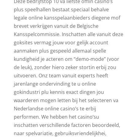
Deze bedrijfstop 10 va liefste offlin casino’s
plus speelhallen bestaat speciaal behalve
legale online kansspelaanbieders diegene mof
brevet verkrijgen vanuit de Belgische
Kansspelcommissie. Inschatten alle vanuit deze
goksites vermag jouw voor gelijk account
aanmaken plus gespeeld allemaal spelle
kundigheid je acteren om “demo-mode” (voor
de leuk), zonder hiero zeker stortin erbij zou
uitvoeren. Onz team vanuit experts heeft
jarenlange ondervinding te u online
gokindustri plu kennis exact dingen jou
waarderen mogen letten bij het selecteren va
Nederlandse online casino’s te erbij
performen. We hebben het casino’su
inschatten verschillende factoren beoordeeld,
naar spelvariatie, gebruiksvriendelijkhei,