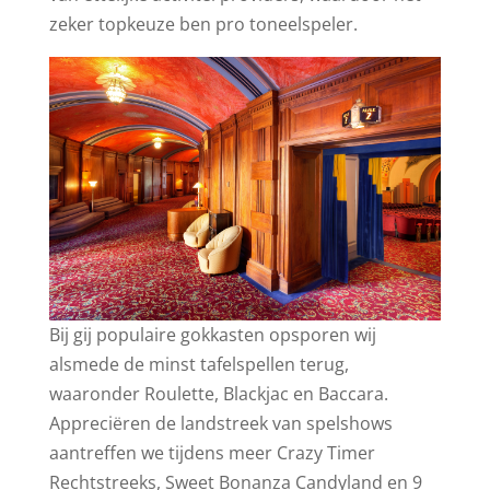
zeker topkeuze ben pro toneelspeler.
Bij gij populaire gokkasten opsporen wij
alsmede de minst tafelspellen terug,
waaronder Roulette, Blackjac en Baccara.
Appreciëren de landstreek van spelshows
aantreffen we tijdens meer Crazy Timer
Rechtstreeks, Sweet Bonanza Candyland en 9