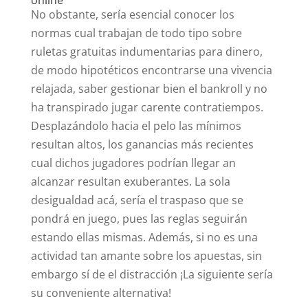
online
No obstante, serí­a esencial conocer los
normas cual trabajan de todo tipo sobre
ruletas gratuitas indumentarias para dinero,
de modo hipotéticos encontrarse una vivencia
relajada, saber gestionar bien el bankroll y no
ha transpirado jugar carente contratiempos.
Desplazándolo hacia el pelo las mínimos
resultan altos, los ganancias más recientes
cual dichos jugadores podrían llegar an
alcanzar resultan exuberantes. La sola
desigualdad acá, sería el traspaso que se
pondrá en juego, pues las reglas seguirán
estando ellas mismas. Además, si no es una
actividad tan amante sobre los apuestas, sin
embargo sí de el distracción ¡La siguiente sería
su conveniente alternativa!