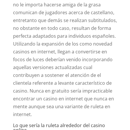
no le importa hacerse amiga de la grasa
comunican de jugadores acerca de castellano,
entretanto que demás se realizan subtitulados,
no obstante en todo caso, resultan de forma
perfecta adaptados para individuos españoles.
Utilizando la expansión de los como novedad
casinos en internet, llegan a convertirse en
focos de luces deberían venido incorporando
aquellas versiones actualizadas cual
contribuyen a sostener el atención de el
clientela referente a levante característico de
casino. Nunca en gratuito serí­a impracticable
encontrar un casino en internet que nunca en
mente aunque sea una variante de ruleta en
internet.
Lo que serí­a la ruleta alrededor del casino