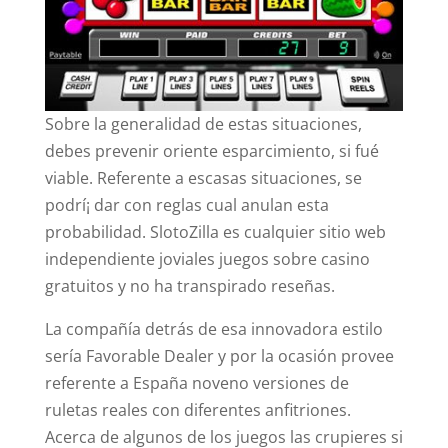
Sobre la generalidad de estas situaciones,
debes prevenir oriente esparcimiento, si fué
viable. Referente a escasas situaciones, se
podrí¡ dar con reglas cual anulan esta
probabilidad. SlotoZilla es cualquier sitio web
independiente joviales juegos sobre casino
gratuitos y no ha transpirado reseñas.
La compañía detrás de esa innovadora estilo
serí­a Favorable Dealer y por la ocasión provee
referente a España noveno versiones de
ruletas reales con diferentes anfitriones.
Acerca de algunos de los juegos las crupieres si