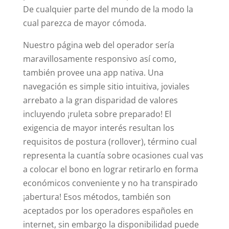
De cualquier parte del mundo de la modo la
cual parezca de mayor cómoda.
Nuestro página web del operador serí­a
maravillosamente responsivo así­ como,
también provee una app nativa. Una
navegación es simple sitio intuitiva, joviales
arrebato a la gran disparidad de valores
incluyendo ¡ruleta sobre preparado! El
exigencia de mayor interés resultan los
requisitos de postura (rollover), término cual
representa la cuantía sobre ocasiones cual vas
a colocar el bono en lograr retirarlo en forma
económicos conveniente y no ha transpirado
¡abertura! Esos métodos, también son
aceptados por los operadores españoles en
internet, sin embargo la disponibilidad puede