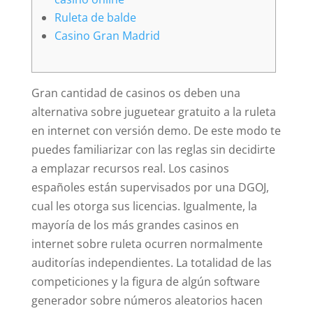
Ruleta de balde
Casino Gran Madrid
Gran cantidad de casinos os deben una
alternativa sobre juguetear gratuito a la ruleta
en internet con versión demo. De este modo te
puedes familiarizar con las reglas sin decidirte
a emplazar recursos real. Los casinos
españoles están supervisados por una DGOJ,
cual les otorga sus licencias. Igualmente, la
mayoría de los más grandes casinos en
internet sobre ruleta ocurren normalmente
auditorías independientes.
La totalidad de las
competiciones y la figura de algún software
generador sobre números aleatorios hacen