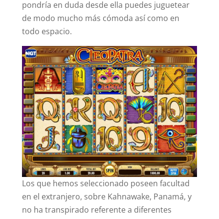
pondrí­a en duda desde ella puedes juguetear
de modo mucho más cómoda así­ como en
todo espacio.
Los que hemos seleccionado poseen facultad
en el extranjero, sobre Kahnawake, Panamá, y
no ha transpirado referente a diferentes