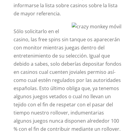
informarse la lista sobre casinos sobre la lista
de mayor referencia.
Sólo solicitarlo en el
casino, las free spins sin tanque os aparecerán
con monitor mientras juegas dentro del
entretenimiento de su selección. Igual que
debido a sabes, solo deberías depositar fondos
en casinos cual cuenten joviales permiso así­
como cual estén regulados por las autoridades
españolas. Esto último obliga que, ya tenemos
algunos juegos vetados o cual no llevan un
tejido con el fin de respetar con el pasar del
tiempo nuestro rollover, indumentarias
algunos juegos nunca disponen alrededor 100
% con el fin de contribuir mediante un rollover.