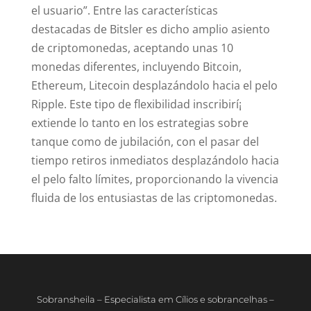
el usuario”. Entre las características
destacadas de Bitsler es dicho amplio asiento
de criptomonedas, aceptando unas 10
monedas diferentes, incluyendo Bitcoin,
Ethereum, Litecoin desplazándolo hacia el pelo
Ripple. Este tipo de flexibilidad inscribirí¡
extiende lo tanto en los estrategias sobre
tanque como de jubilación, con el pasar del
tiempo retiros inmediatos desplazándolo hacia
el pelo falto límites, proporcionando la vivencia
fluida de los entusiastas de las criptomonedas.
Sobransheila – Especialista em Cílios e sobrancelhas –