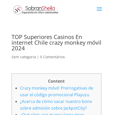
TOP Superiores Casinos En
internet Chile crazy monkey móvil
2024
Sem categoria
|
0 Comentários
Content
Crazy monkey móvil: Prerrogativas de
usar el código promocional Playuzu
¿Acerca de cómo sacar nuestro bono
sobre admisión sobre JackpotCity?
¿Qué slots con manga larga giros