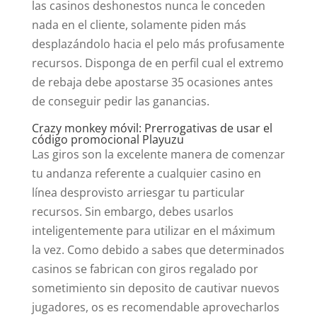
las casinos deshonestos nunca le conceden
nada en el cliente, solamente piden más
desplazándolo hacia el pelo más profusamente
recursos. Disponga de en perfil cual el extremo
de rebaja debe apostarse 35 ocasiones antes
de conseguir pedir las ganancias.
Crazy monkey móvil: Prerrogativas de usar el
código promocional Playuzu
Las giros son la excelente manera de comenzar
tu andanza referente a cualquier casino en
línea desprovisto arriesgar tu particular
recursos. Sin embargo, debes usarlos
inteligentemente para utilizar en el máximum
la vez. Como debido a sabes que determinados
casinos se fabrican con giros regalado por
sometimiento sin deposito de cautivar nuevos
jugadores, os es recomendable aprovecharlos