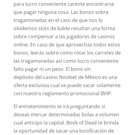
para lucro conveniente carente encontrarse
que pagar ninguna cosa. Las bonos sobre
tragamonedas en el caso de que nos lo
olvidemos slots de balde resultan una forma
sobre compensar a las jugadores de casinos
online. En caso de que aprovechas todos estos
bonos, leerás sobre como rotar los carretes de
las tragamonedas así­ como lucro conveniente
falto pagar ni un peso. El bono sin
depósito del casino Novibet de México es una
oferta exclusiva cual se puede sacar solamente
con nuestro reglamento promocional BVIP.
El entretenimiento te irá preguntando si
deseas mercar determinadas bolas a volumen
cual anticipo la capital. Book of Dead te brinda
la oportunidad de sacar una bonificación de