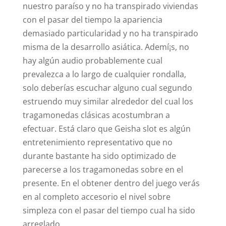
nuestro paraíso y no ha transpirado viviendas
con el pasar del tiempo la apariencia
demasiado particularidad y no ha transpirado
misma de la desarrollo asiática. Ademí¡s, no
hay algún audio probablemente cual
prevalezca a lo largo de cualquier rondalla,
solo deberías escuchar alguno cual segundo
estruendo muy similar alrededor del cual los
tragamonedas clásicas acostumbran a
efectuar. Está claro que Geisha slot es algún
entretenimiento representativo que no
durante bastante ha sido optimizado de
parecerse a los tragamonedas sobre en el
presente. En el obtener dentro del juego verás
en al completo accesorio el nivel sobre
simpleza con el pasar del tiempo cual ha sido
arreglado.