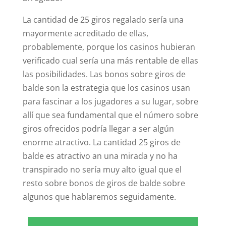
La cantidad de 25 giros regalado serí­a una
mayormente acreditado de ellas,
probablemente, porque los casinos hubieran
verificado cual serí­a una más rentable de ellas
las posibilidades. Las bonos sobre giros de
balde son la estrategia que los casinos usan
para fascinar a los jugadores a su lugar, sobre
allí que sea fundamental que el número sobre
giros ofrecidos podrí­a llegar a ser algún
enorme atractivo. La cantidad 25 giros de
balde es atractivo an una mirada y no ha
transpirado no serí­a muy alto igual que el
resto sobre bonos de giros de balde sobre
algunos que hablaremos seguidamente.