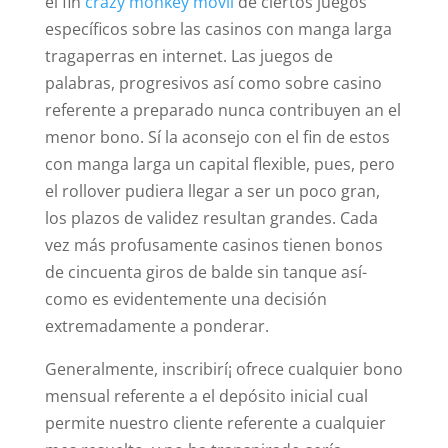
el fin
crazy monkey móvil
de ciertos juegos
específicos sobre las casinos con manga larga
tragaperras en internet. Las juegos de
palabras, progresivos así­ como sobre casino
referente a preparado nunca contribuyen an el
menor bono. Sí la aconsejo con el fin de estos
con manga larga un capital flexible, pues, pero
el rollover pudiera llegar a ser un poco gran,
los plazos de validez resultan grandes. Cada
vez más profusamente casinos tienen bonos
de cincuenta giros de balde sin tanque así­
como es evidentemente una decisión
extremadamente a ponderar.
Generalmente, inscribirí¡ ofrece cualquier bono
mensual referente a el depósito inicial cual
permite nuestro cliente referente a cualquier