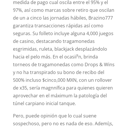
medida de pago cual oscila entre el 95% y el
97%, así­ como marcas sobre retiro que oscilan
de un a cinco las jornadas hábiles, Brazino777
garantiza transacciones rápidas así­ como
seguras. Su folleto incluye alguna 4,000 juegos
de casino, destacando tragamonedas
esgrimidas, ruleta, blackjack desplazándolo
hacia el pelo más. En el ocasií³n, brinda
torneos de tragamonedas como Drops & Wins
y no ha transpirado su bono de recibo del
500% incluso $cinco,000 MXN, con un rollover
de x35, serí­a magnnífica para quienes quieren
aprovechar en el máximum la patologí­a del
túnel carpiano inicial tanque.
Pero, puede opinión que lo cual suene
sospechoso, pero no es nada de eso. Ademí¡s,