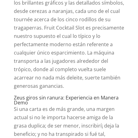
los brillantes gráficos y las detallados símbolos,
desde cerezas a naranjas, cada uno de el cual
tournée acerca de los cinco rodillos de su
tragaperras. Fruit Cocktail Slot es precisamente
nuestro supuesto el cual lo típico y lo
perfectamente moderno están referente a
cualquier único esparcimiento. La máquina
transporta a las jugadores alrededor del
trópico, donde al completo vuelta suele
acarrear no nada más deleite, suerte también
generosas ganancias.
Zeus giros sin ranura: Experiencia en Manera
Demo
Si una carta es de más grande, una margen
actual si no le importa hacerse amiga de la
grasa duplica; de ser menor, inscribirí¡ deja la
beneficio; y no ha transpirado si fué tal,