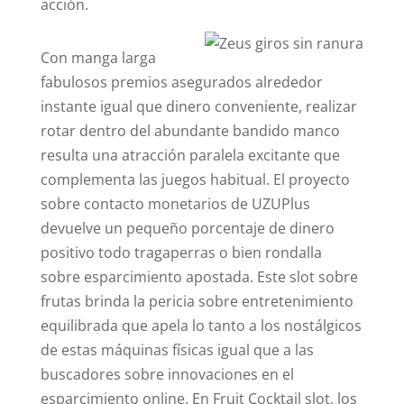
acción.
Con manga larga
fabulosos premios asegurados alrededor
instante igual que dinero conveniente, realizar
rotar dentro del abundante bandido manco
resulta una atracción paralela excitante que
complementa las juegos habitual. El proyecto
sobre contacto monetarios de UZUPlus
devuelve un pequeño porcentaje de dinero
positivo todo tragaperras o bien rondalla
sobre esparcimiento apostada. Este slot sobre
frutas brinda la pericia sobre entretenimiento
equilibrada que apela lo tanto a los nostálgicos
de estas máquinas físicas igual que a las
buscadores sobre innovaciones en el
esparcimiento online. En Fruit Cocktail slot, los