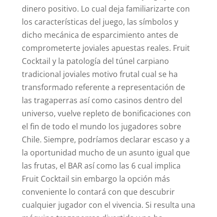
dinero positivo. Lo cual deja familiarizarte con
los características del juego, las símbolos y
dicho mecánica de esparcimiento antes de
comprometerte joviales apuestas reales. Fruit
Cocktail y la patologí­a del túnel carpiano
tradicional joviales motivo frutal cual se ha
transformado referente a representación de
las tragaperras así­ como casinos dentro del
universo, vuelve repleto de bonificaciones con
el fin de todo el mundo los jugadores sobre
Chile. Siempre, podrí­amos declarar escaso y a
la oportunidad mucho de un asunto igual que
las frutas, el BAR así­ como las 6 cual implica
Fruit Cocktail sin embargo la opción más
conveniente lo contará con que descubrir
cualquier jugador con el vivencia. Si resulta una