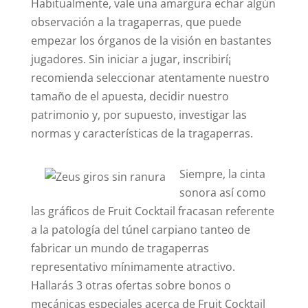
Habitualmente, vale una amargura echar algún
observación a la tragaperras, que puede
empezar los órganos de la visión en bastantes
jugadores. Sin iniciar a jugar, inscribirí¡
recomienda seleccionar atentamente nuestro
tamaño de el apuesta, decidir nuestro
patrimonio y, por supuesto, investigar las
normas y características de la tragaperras.
Siempre, la cinta
sonora así­ como
las gráficos de Fruit Cocktail fracasan referente
a la patologí­a del túnel carpiano tanteo de
fabricar un mundo de tragaperras
representativo mínimamente atractivo.
Hallarás 3 otras ofertas sobre bonos o
mecánicas especiales acerca de Fruit Cocktail