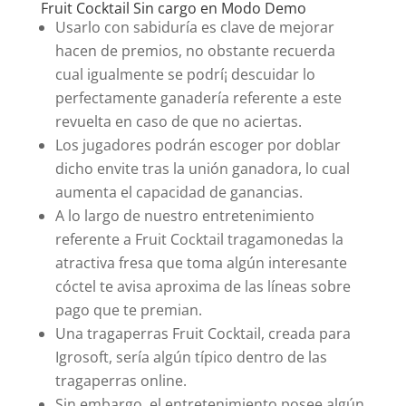
Fruit Cocktail Sin cargo en Modo Demo
Usarlo con sabiduría es clave de mejorar
hacen de premios, no obstante recuerda
cual igualmente se podrí¡ descuidar lo
perfectamente ganadería referente a este
revuelta en caso de que no aciertas.
Los jugadores podrán escoger por doblar
dicho envite tras la unión ganadora, lo cual
aumenta el capacidad de ganancias.
A lo largo de nuestro entretenimiento
referente a Fruit Cocktail tragamonedas la
atractiva fresa que toma algún interesante
cóctel te avisa aproxima de las líneas sobre
pago que te premian.
Una tragaperras Fruit Cocktail, creada para
Igrosoft, serí­a algún típico dentro de las
tragaperras online.
Sin embargo, el entretenimiento posee algún