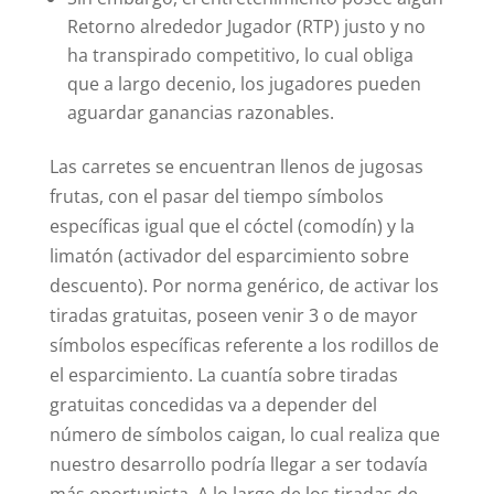
Retorno alrededor Jugador (RTP) justo y no
ha transpirado competitivo, lo cual obliga
que a largo decenio, los jugadores pueden
aguardar ganancias razonables.
Las carretes se encuentran llenos de jugosas
frutas, con el pasar del tiempo símbolos
específicas igual que el cóctel (comodín) y la
limatón (activador del esparcimiento sobre
descuento). Por norma genérico, de activar los
tiradas gratuitas, poseen venir 3 o de mayor
símbolos específicas referente a los rodillos de
el esparcimiento. La cuantía sobre tiradas
gratuitas concedidas va a depender del
número de símbolos caigan, lo cual realiza que
nuestro desarrollo podrí­a llegar a ser todavía