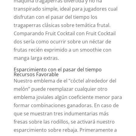
máquina tragaperras divertida y no ha
transpirado simple, ideal para jugadores cual
disfrutan con el pasar del tiempo los
tragaperras clásicas sobre temática frutal.
Comparando Fruit Cocktail con Fruit Cocktail
dos serí­a como ocurrir sobre un néctar de
frutas recién exprimido a un smoothie con
manga larga extras.
Esparcimiento con el pasar del tiempo
Recursos Favorable
Nuestro emblema de el “cóctel alrededor del
melón” puede reemplazar cualquier otro
emblema joviales algún coeficiente menor para
formar combinaciones ganadoras. En caso de
que se muestran tres indumentarias más
fresas sobre las rodillos, se activará nuestro
esparcimiento sobre rebaja. Primeramente a