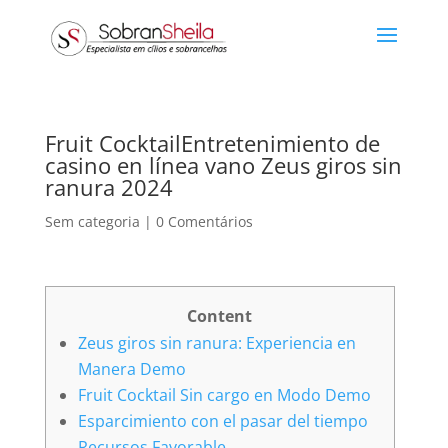
Fruit Cocktail️Entretenimiento de
casino en línea vano Zeus giros sin
ranura 2024
Sem categoria
|
0 Comentários
Content
Zeus giros sin ranura: Experiencia en
Manera Demo
Fruit Cocktail Sin cargo en Modo Demo
Esparcimiento con el pasar del tiempo
Recursos Favorable