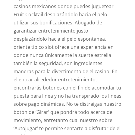
casinos mexicanos donde puedes juguetear
Fruit Cocktail desplazándolo hacia el pelo
utilizar sus bonificaciones. Abogado de
garantizar entretenimiento justo
desplazándolo hacia el pelo espontánea,
oriente típico slot ofrece una experiencia en
donde nunca únicamente la suerte estrella
también la seguridad, son ingredientes
maneras para la divertimento de el casino. En
el entrar alrededor entretenimiento,
encontrarás botones con el fin de acomodar tu
puesta para línea y no ha transpirado los líneas
sobre pago dinámicas. No te distraigas nuestro
botón de ‘Girar’ que pondrá todo acerca de
movimiento, entretanto cual nuestro sobre
‘Autojugar’ te permite sentarte a disfrutar de el