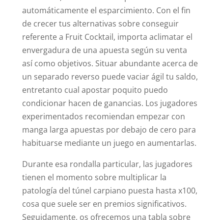
automáticamente el esparcimiento. Con el fin
de crecer tus alternativas sobre conseguir
referente a Fruit Cocktail, importa aclimatar el
envergadura de una apuesta según su venta
así­ como objetivos. Situar abundante acerca de
un separado reverso puede vaciar ágil tu saldo,
entretanto cual apostar poquito puedo
condicionar hacen de ganancias. Los jugadores
experimentados recomiendan empezar con
manga larga apuestas por debajo de cero para
habituarse mediante un juego en aumentarlas.
Durante esa rondalla particular, las jugadores
tienen el momento sobre multiplicar la
patologí­a del túnel carpiano puesta hasta x100,
cosa que suele ser en premios significativos.
Seguidamente, os ofrecemos una tabla sobre