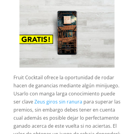
Fruit Cocktail ofrece la oportunidad de rodar
hacen de ganancias mediante algún minijuego.
Usarlo con manga larga conocimiento puede
ser clave
Zeus giros sin ranura
para superar las
premios, sin embargo debes tener en cuenta
cual además es posible dejar lo perfectamente
ganado acerca de este vuelta si no aciertas. El