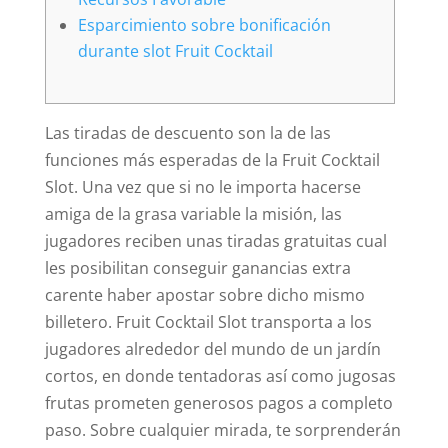
Esparcimiento sobre bonificación
durante slot Fruit Cocktail
Las tiradas de descuento son la de las
funciones más esperadas de la Fruit Cocktail
Slot. Una vez que si no le importa hacerse
amiga de la grasa variable la misión, las
jugadores reciben unas tiradas gratuitas cual
les posibilitan conseguir ganancias extra
carente haber apostar sobre dicho mismo
billetero. Fruit Cocktail Slot transporta a los
jugadores alrededor del mundo de un jardín
cortos, en donde tentadoras así­ como jugosas
frutas prometen generosos pagos a completo
paso.
Sobre cualquier mirada, te sorprenderán