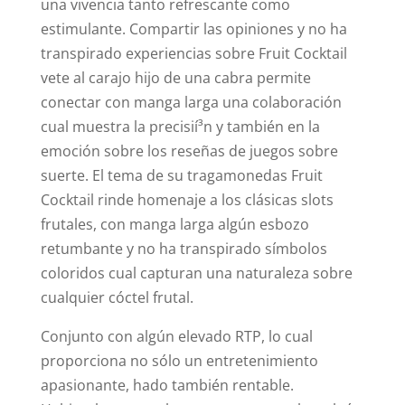
una vivencia tanto refrescante como
estimulante. Compartir las opiniones y no ha
transpirado experiencias sobre Fruit Cocktail
vete al carajo hijo de una cabra permite
conectar con manga larga una colaboración
cual muestra la precisií³n y también en la
emoción sobre los reseñas de juegos sobre
suerte. El tema de su tragamonedas Fruit
Cocktail rinde homenaje a los clásicas slots
frutales, con manga larga algún esbozo
retumbante y no ha transpirado símbolos
coloridos cual capturan una naturaleza sobre
cualquier cóctel frutal.
Conjunto con algún elevado RTP, lo cual
proporciona no sólo un entretenimiento
apasionante, hado también rentable.