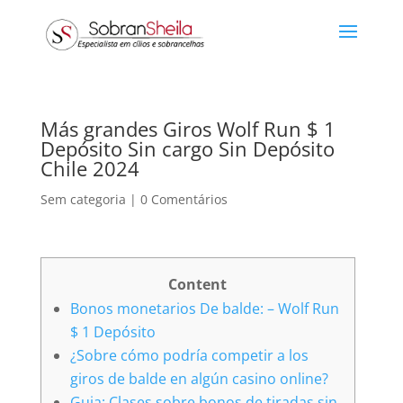
Más grandes Giros Wolf Run $ 1
Depósito Sin cargo Sin Depósito
Chile 2024
Sem categoria
|
0 Comentários
Content
Bonos monetarios De balde: – Wolf Run
$ 1 Depósito
¿Sobre cómo podría competir a los
giros de balde en algún casino online?
Guia: Clases sobre bonos de tiradas sin