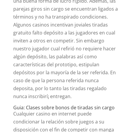
una buena forma de lucro rí¡pido. Además, las
parejas giros sin cargo se encuentran ligados a
términos y no ha transpirado condiciones.
Algunos casinos incentivan joviales tiradas
gratuito falto depósito a las jugadores en cual
inviten a otros en competir. Sin embargo
nuestro jugador cual refirió no requiere hacer
algún depósito, las palabras así­ como
características del prototipo, estipulan
depósitos por la mayoría de la ser referida. En
caso de que la persona referida nunca
deposita, por lo tanto las tiradas regalado
nunca inscribirí¡ entregan.
Guia: Clases sobre bonos de tiradas sin cargo
Cualquier casino en internet puede
condicionar la relación sobre juegos a su
disposición con el fin de competir con manga