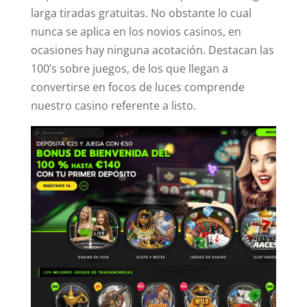
larga tiradas gratuitas. No obstante lo cual
nunca se aplica en los novios casinos, en
ocasiones hay ninguna acotación. Destacan las
100’s sobre juegos, de los que llegan a
convertirse en focos de luces comprende
nuestro casino referente a listo.