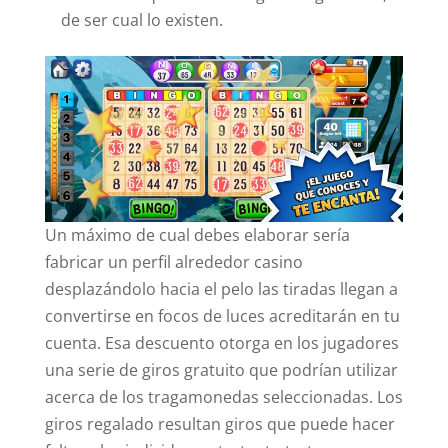
de ser cual lo existen.
Un máximo de cual debes elaborar serí­a
fabricar un perfil alrededor casino
desplazándolo hacia el pelo las tiradas llegan a
convertirse en focos de luces acreditarán en tu
cuenta. Esa descuento otorga en los jugadores
una serie de giros gratuito que podrían utilizar
acerca de los tragamonedas seleccionadas. Los
giros regalado resultan giros que puede hacer