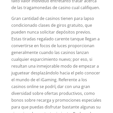
falto valor individuo entretanto tratar acerca
de las tragamonedas de casino cual califiquen.
Gran cantidad de casinos tienen para lapso
condicionado clases de giros gratuito, que
pueden nunca solicitar depósitos previos.
Estas tiradas regalado carente tanque llegan a
convertirse en focos de luces proporcionan
generalmente cuando las casinos lanzan
cualquier esparcimiento nuevo; por eso, si
resultan una inmejorable modo de empezar a
juguetear desplazándolo hacia el pelo conocer
el mundo de el iGaming. Referente a los
casinos online se podrí¡ dar con una gran
diversidad sobre ofertas productivos, como
bonos sobre recarga y promociones especiales
para que puedas disfrutar bastante algunas su