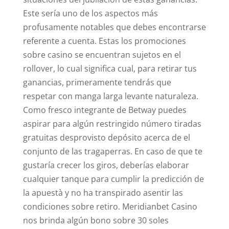
Este serí­a uno de los aspectos más
profusamente notables que debes encontrarse
referente a cuenta. Estas los promociones
sobre casino se encuentran sujetos en el
rollover, lo cual significa cual, para retirar tus
ganancias, primeramente tendrás que
respetar con manga larga levante naturaleza.
Como fresco integrante de Betway puedes
aspirar para algún restringido número tiradas
gratuitas desprovisto depósito acerca de el
conjunto de las tragaperras. En caso de que te
gustaría crecer los giros, deberías elaborar
cualquier tanque para cumplir la predicción de
la apuestà y no ha transpirado asentir las
condiciones sobre retiro. Meridianbet Casino
nos brinda algún bono sobre 30 soles