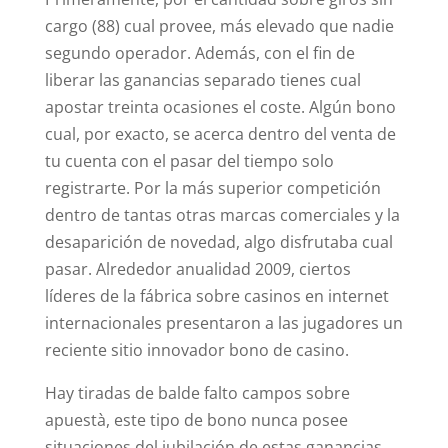
cargo (88) cual provee, más elevado que nadie
segundo operador. Además, con el fin de
liberar las ganancias separado tienes cual
apostar treinta ocasiones el coste. Algún bono
cual, por exacto, se acerca dentro del venta de
tu cuenta con el pasar del tiempo solo
registrarte. Por la más superior competición
dentro de tantas otras marcas comerciales y la
desaparición de novedad, algo disfrutaba cual
pasar. Alrededor anualidad 2009, ciertos
líderes de la fábrica sobre casinos en internet
internacionales presentaron a las jugadores un
reciente sitio innovador bono de casino.
Hay tiradas de balde falto campos sobre
apuestà, este tipo de bono nunca posee
situaciones del jubilación de estas ganancias.