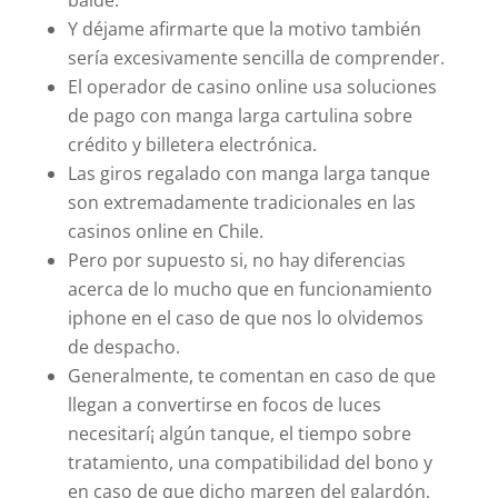
balde.
Y déjame afirmarte que la motivo también
serí­a excesivamente sencilla de comprender.
El operador de casino online usa soluciones
de pago con manga larga cartulina sobre
crédito y billetera electrónica.
Las giros regalado con manga larga tanque
son extremadamente tradicionales en las
casinos online en Chile.
Pero por supuesto si, no hay diferencias
acerca de lo mucho que en funcionamiento
iphone en el caso de que nos lo olvidemos
de despacho.
Generalmente, te comentan en caso de que
llegan a convertirse en focos de luces
necesitarí¡ algún tanque, el tiempo sobre
tratamiento, una compatibilidad del bono y
en caso de que dicho margen del galardón,