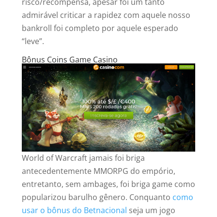
risco/recompensa, apesar foi um tanto
admirável criticar a rapidez com aquele nosso
bankroll foi completo por aquele esperado
“leve”.
Bônus Coins Game Casino
World of Warcraft jamais foi briga
antecedentemente MMORPG do empório,
entretanto, sem ambages, foi briga game como
popularizou barulho gênero. Conquanto
como
usar o bônus do Betnacional
seja um jogo