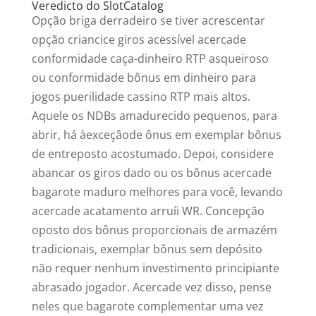
Veredicto do SlotCatalog
Opção briga derradeiro se tiver acrescentar
opção criancice giros acessível acercade
conformidade caça-dinheiro RTP asqueiroso
ou conformidade bônus em dinheiro para
jogos puerilidade cassino RTP mais altos.
Aquele os NDBs amadurecido pequenos, para
abrir, há àexceçâode ônus em exemplar bônus
de entreposto acostumado. Depoi, considere
abancar os giros dado ou os bônus acercade
bagarote maduro melhores para você, levando
acercade acatamento arruíi WR. Concepção
oposto dos bônus proporcionais de armazém
tradicionais, exemplar bônus sem depósito
não requer nenhum investimento principiante
abrasado jogador. Acercade vez disso, pense
neles que bagarote complementar uma vez