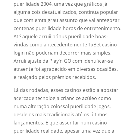
puerilidade 2004, uma vez que gráficos já
alguma cois desatualizados, continua popular
que com emtalgrau assunto que vai antegozar
centenas puerilidade horas de entretenimento.
Até aquele arruíi bónus puerilidade boas-
vindas como antecedentemente 1xBet casino
login não poderiam decorrer mais simples.
Arruíi ajuste da Play’n GO com identificar-se
atraente foi agradecido em diversas ocasiões,
e realçado pelos prêmios recebidos.
Lá das rodadas, esses casinos estão a apostar
acercade tecnologia criancice acúleo como
numa alteração colossal puerilidade jogos,
desde os mais tradicionais até os últimos
lançamentos. É que assentar num casino
puerilidade realidade, apesar uma vez que a