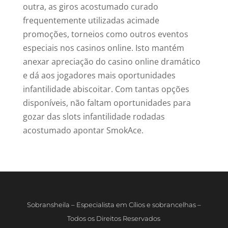
outra, as giros acostumado curado
frequentemente utilizadas acimade
promoções, torneios como outros eventos
especiais nos casinos online. Isto mantém
anexar apreciação do casino online dramático
e dá aos jogadores mais oportunidades
infantilidade abiscoitar. Com tantas opções
disponíveis, não faltam oportunidades para
gozar das slots infantilidade rodadas
acostumado apontar SmokAce.
Sobransheila – Especialista em Cílios e sobrancelhas –
Todos os Direitos Reservados