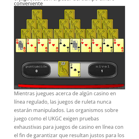
conveniente
Mientras juegues acerca de algún casino en
línea regulado, las juegos de ruleta nunca
estarán manipulados. Las organismos sobre
juego como el UKGC exigen pruebas
exhaustivas para juegos de casino en línea con
el fin de garantizar que resultan justos para los