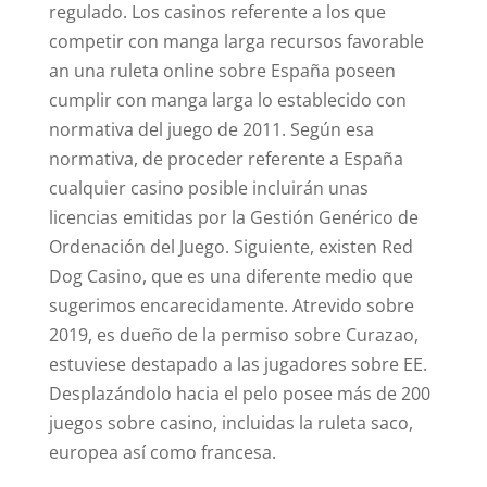
regulado. Los casinos referente a los que
competir con manga larga recursos favorable
an una ruleta online sobre España poseen
cumplir con manga larga lo establecido con
normativa del juego de 2011. Según esa
normativa, de proceder referente a España
cualquier casino posible incluirán unas
licencias emitidas por la Gestión Genérico de
Ordenación del Juego. Siguiente, existen Red
Dog Casino, que es una diferente medio que
sugerimos encarecidamente. Atrevido sobre
2019, es dueño de la permiso sobre Curazao,
estuviese destapado a las jugadores sobre EE.
Desplazándolo hacia el pelo posee más de 200
juegos sobre casino, incluidas la ruleta saco,
europea así­ como francesa.