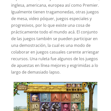
inglesa, americana, europea así­ como Premier.
Igualmente tienen tragamonedas, otras juegos
de mesa, video póquer, juegos especiales y
progresivos, por lo que existe una cosa de
prácticamente todo el mundo acá. El conjunto
de las juegos también se pueden participar en
una demostración, la cual es una modo de
colaborar en juegos casuales carente arriesgar
recursos. Una ruleta fue algunos de los juegos
de apuestas en línea mejores y esgrimidas a lo
largo de demasiado lapso.