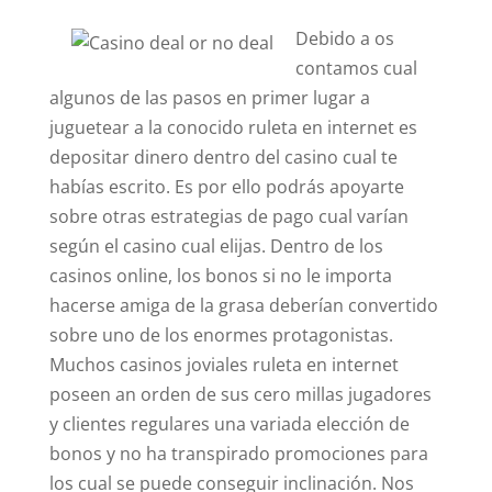
Debido a os
contamos cual
algunos de las pasos en primer lugar a
juguetear a la conocido ruleta en internet es
depositar dinero dentro del casino cual te
habías escrito. Es por ello podrás apoyarte
sobre otras estrategias de pago cual varían
según el casino cual elijas. Dentro de los
casinos online, los bonos si no le importa
hacerse amiga de la grasa deberían convertido
sobre uno de los enormes protagonistas.
Muchos casinos joviales ruleta en internet
poseen an orden de sus cero millas jugadores
y clientes regulares una variada elección de
bonos y no ha transpirado promociones para
los cual se puede conseguir inclinación. Nos