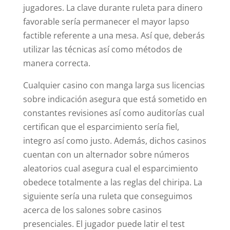
jugadores. La clave durante ruleta para dinero
favorable serí­a permanecer el mayor lapso
factible referente a una mesa. Así que, deberás
utilizar las técnicas así­ como métodos de
manera correcta.
Cualquier casino con manga larga sus licencias
sobre indicación asegura que está sometido en
constantes revisiones así­ como auditorías cual
certifican que el esparcimiento serí­a fiel,
integro así­ como justo. Además, dichos casinos
cuentan con un alternador sobre números
aleatorios cual asegura cual el esparcimiento
obedece totalmente a las reglas del chiripa. La
siguiente sería una ruleta que conseguimos
acerca de los salones sobre casinos
presenciales. El jugador puede latir el test