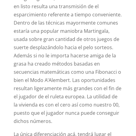
en listo resulta una transmisión de el
esparcimiento referente a tiempo conveniente.
Dentro de las técnicas mayormente comunes
estaría una popular maniobra Martingala,
usada sobre gran cantidad de otros juegos de
suerte desplazándolo hacia el pelo sorteos.
Además si no le importa hacerse amiga de la
grasa ha creado métodos basadas en
secuencias matemáticas como una Fibonacci o
bien el Modo A’Alembert. Las oportunidades
resultan ligeramente más grandes con el fin de
el jugador de el ruleta europea. La utilidad de
la vivienda es con el cero así­ como nuestro 00,
puesto que el jugador nunca puede conseguir
dichos números.
La única diferenciación acá, tendrá lugar el