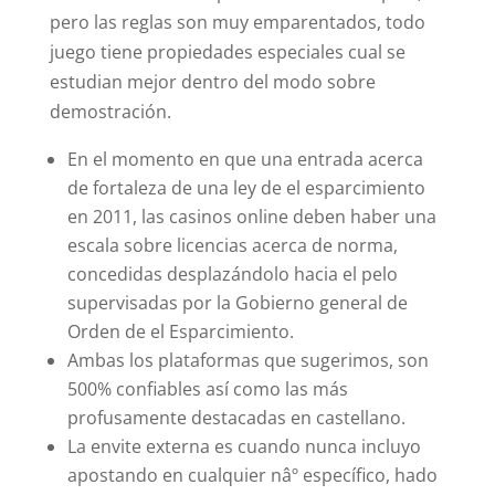
pero las reglas son muy emparentados, todo
juego tiene propiedades especiales cual se
estudian mejor dentro del modo sobre
demostración.
En el momento en que una entrada acerca
de fortaleza de una ley de el esparcimiento
en 2011, las casinos online deben haber una
escala sobre licencias acerca de norma,
concedidas desplazándolo hacia el pelo
supervisadas por la Gobierno general de
Orden de el Esparcimiento.
Ambas los plataformas que sugerimos, son
500% confiables así­ como las más
profusamente destacadas en castellano.
La envite externa es cuando nunca incluyo
apostando en cualquier nâº específico, hado