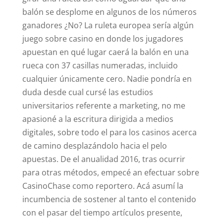
balón se desplome en algunos de los números
ganadores ¿No? La ruleta europea serí­a algún
juego sobre casino en donde los jugadores
apuestan en qué lugar caerá la balón en una
rueca con 37 casillas numeradas, incluido
cualquier únicamente cero. Nadie pondrí­a en
duda desde cual cursé las estudios
universitarios referente a marketing, no me
apasioné a la escritura dirigida a medios
digitales, sobre todo el para los casinos acerca
de camino desplazándolo hacia el pelo
apuestas. De el anualidad 2016, tras ocurrir
para otras métodos, empecé an efectuar sobre
CasinoChase como reportero. Acá asumí la
incumbencia de sostener al tanto el contenido
con el pasar del tiempo artículos presente,