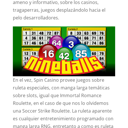
ameno y informativo, sobre los casinos,
tragaperras, juegos desplazándolo hacia el
pelo desarrolladores.
En el vez, Spin Casino provee juegos sobre
ruleta especiales, con manga larga temáticas
sobre slots, igual que Immortal Romance
Roulette, en el caso de que nos lo olvidemos
una Soccer Strike Roulette. La ruleta aparente
es cualquier entretenimiento programado con
manga larga RNG, entretanto a como es ruleta