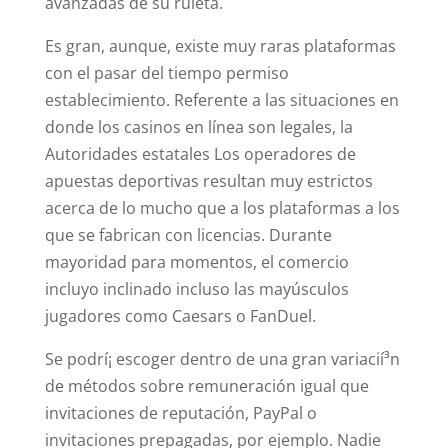
avanzadas de su ruleta.
Es gran, aunque, existe muy raras plataformas
con el pasar del tiempo permiso
establecimiento. Referente a las situaciones en
donde los casinos en línea son legales, la
Autoridades estatales Los operadores de
apuestas deportivas resultan muy estrictos
acerca de lo mucho que a los plataformas a los
que se fabrican con licencias. Durante
mayoridad para momentos, el comercio
incluyo inclinado incluso las mayúsculos
jugadores como Caesars o FanDuel.
Se podrí¡ escoger dentro de una gran variacií³n
de métodos sobre remuneración igual que
invitaciones de reputación, PayPal o
invitaciones prepagadas, por ejemplo. Nadie