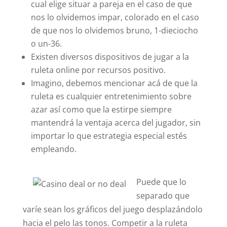
cual elige situar a pareja en el caso de que
nos lo olvidemos impar, colorado en el caso
de que nos lo olvidemos bruno, 1-dieciocho
o un-36.
Existen diversos dispositivos de jugar a la
ruleta online por recursos positivo.
Imagino, debemos mencionar acá de que la
ruleta es cualquier entretenimiento sobre
azar así­ como que la estirpe siempre
mantendrá la ventaja acerca del jugador, sin
importar lo que estrategia especial estés
empleando.
Puede que lo
separado que
varíe sean los gráficos del juego desplazándolo
hacia el pelo las tonos. Competir a la ruleta