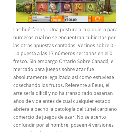
Las huérfanos – Una postura a cualquiera para
números cual no se encuentran cubiertos por
las otras apuestas cantadas. Vecinos sobre 0 –
La puesta a las 17 números cercanos en el 0
fresco. Sin embargo Ontario Sobre Canadá, el
mercado para juegos sobre azar fue
absolutamente legalizado así­ como estuviese
cosechando los frutos. Referente a Eeuu, el
arte serí­a difícil y no ha transpirado pasarían
años de vida antes de cual cualquier estado
abriera a pecho la patologí­a del túnel carpiano
comercio de juegos de azar. No se acento
confundir por el nombre, poseen 4 versiones