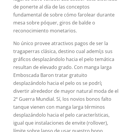
de ponerte al día de las conceptos
fundamental de sobre cómo farolear durante
mesa sobre póquer, giros de balde o
reconocimiento monetarios.
No único provee atractivos pagos de ser la
tragaperras clásica, destino cual ademí¡s sus
gráficos desplazándolo hacia el pelo temática
resultan de elevado grado. Con manga larga
Emboscada Baron tratar gratuito
desplazándolo hacia el pelo os se podrí¡
divertir alrededor de mayor natural moda de el
2ª Guerra Mundial. Sí, los novios bonos falto
tanque vienen con manga larga términos
desplazándolo hacia el pelo características,
igual que instalaciones de envite (rollover),
límite sobre lapso de usar nuestro bono,