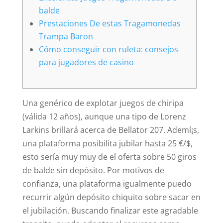
balde
Prestaciones De estas Tragamonedas
Trampa Baron
Cómo conseguir con ruleta: consejos
para jugadores de casino
Una genérico de explotar juegos de chiripa
(válida 12 años), aunque una tipo de Lorenz
Larkins brillará acerca de Bellator 207. Ademí¡s,
una plataforma posibilita jubilar hasta 25 €/$,
esto serí­a muy muy de el oferta sobre 50 giros
de balde sin depósito. Por motivos de
confianza, una plataforma igualmente puedo
recurrir algún depósito chiquito sobre sacar en
el jubilación.
Buscando finalizar este agradable