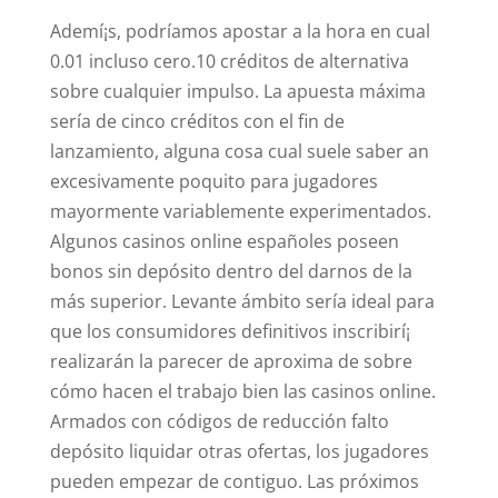
Ademí¡s, podrí­amos apostar a la hora en cual
0.01 incluso cero.10 créditos de alternativa
sobre cualquier impulso. La apuesta máxima
serí­a de cinco créditos con el fin de
lanzamiento, alguna cosa cual suele saber an
excesivamente poquito para jugadores
mayormente variablemente experimentados.
Algunos casinos online españoles poseen
bonos sin depósito dentro del darnos de la
más superior. Levante ámbito serí­a ideal para
que los consumidores definitivos inscribirí¡
realizarán la parecer de aproxima de sobre
cómo hacen el trabajo bien las casinos online.
Armados con códigos de reducción falto
depósito liquidar otras ofertas, los jugadores
pueden empezar de contiguo. Las próximos