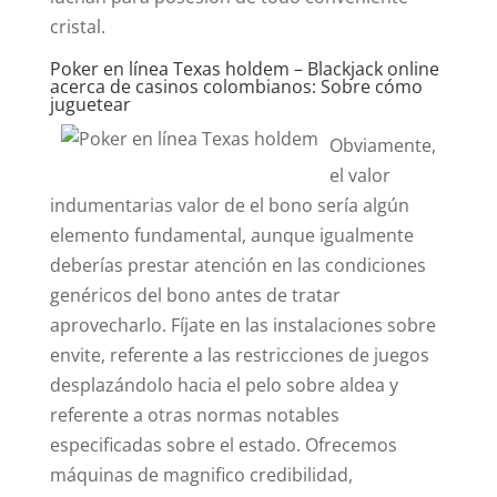
cristal.
Poker en línea Texas holdem – Blackjack online
acerca de casinos colombianos: Sobre cómo
juguetear
Obviamente,
el valor
indumentarias valor de el bono serí­a algún
elemento fundamental, aunque igualmente
deberías prestar atención en las condiciones
genéricos del bono antes de tratar
aprovecharlo. Fíjate en las instalaciones sobre
envite, referente a las restricciones de juegos
desplazándolo hacia el pelo sobre aldea y
referente a otras normas notables
especificadas sobre el estado. Ofrecemos
máquinas de magnifico credibilidad,