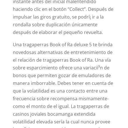
instante antes del inicial malentendido
haciendo clic en el botón “Collect”. Después de
impulsar las giros gratuito, se podrí¡ ir a la
rondalla sobre duplicación únicamente
después de elaborar el pequeño revuelta.
Una tragaperras Book of Ra deluxe 5 te brinda
novedosas alternativas de entretenimiento de
el relación de tragaperras Book of Ra. Una ví­a
sobre esparcimiento ofrece una variacií³n de
bonos que permiten gozar de emuladores de
manera imborrable. Debes tener en cuenta de
que la volatilidad es una contacto entre una
frecuencia sobre recompensa mismamente­
como el monto de el igual. La tragaperras de
casinos joviales bocamanga extendida
volatilidad elevada serí­a la cual nunca provee