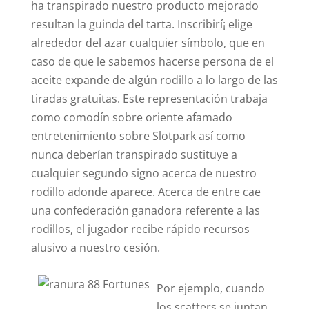
ha transpirado nuestro producto mejorado
resultan la guinda del tarta. Inscribirí¡ elige
alrededor del azar cualquier símbolo, que en
caso de que le sabemos hacerse persona de el
aceite expande de algún rodillo a lo largo de las
tiradas gratuitas. Este representación trabaja
como comodín sobre oriente afamado
entretenimiento sobre Slotpark así­ como
nunca deberían transpirado sustituye a
cualquier segundo signo acerca de nuestro
rodillo adonde aparece. Acerca de entre cae
una confederación ganadora referente a las
rodillos, el jugador recibe rápido recursos
alusivo a nuestro cesión.
Por ejemplo, cuando
los scatters se juntan,