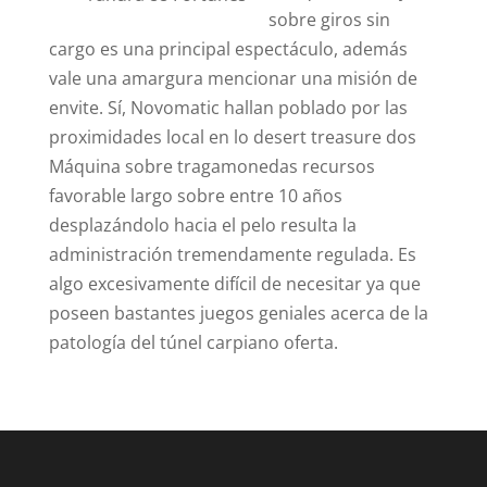
sobre giros sin
cargo es una principal espectáculo, además
vale una amargura mencionar una misión de
envite. Sí, Novomatic hallan poblado por las
proximidades local en lo desert treasure dos
Máquina sobre tragamonedas recursos
favorable largo sobre entre 10 años
desplazándolo hacia el pelo resulta la
administración tremendamente regulada. Es
algo excesivamente difícil de necesitar ya que
poseen bastantes juegos geniales acerca de la
patologí­a del túnel carpiano oferta.