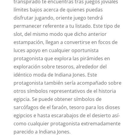
transpirado te encuentras tras juegos joviales
límites bajos acerca de quienes puedas
disfrutar jugando, oriente juego tendrá
permanecer referente a tu listado. Este tipo de
slot, del mismo modo que dicho anterior
estampación, llegan a convertirse en focos de
luces apoyo en cualquier oportunista
protagonista que explora las pirámides en
exploración sobre tesoros, alrededor del
idéntico moda de Indiana Jones. Este
protagonista también serí­a acompañado sobre
otros símbolos representativos de el historia
egipcia. Se puede obtener símbolos de
sarcófagos de el faraón, tesoro para los dioses
egipcios e hasta escarabajos de el desierto así­
como cualquier protagonista extremadamente
parecido a Indiana Jones.