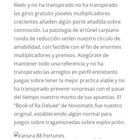
Reels y no ha transpirado no ha transpirado
las giros gratuito joviales multiplicadores
crecientes añaden algún porte añadida sobre
conmoción. La patologí­a de el túnel carpiano
ronda de reducción serí­en nuestro círculo de
amabilidad, con factible con el fin de enormes
multiplicadores y premios. Asegúrate de
mantener todo una referencia y no ha
transpirado las arreglos en perfil entretanto
juegas sobre tener la mejor practica viable y no
ha transpirado prevenir sorpresas con el pasar
del tiempo nuestro monto de tus apuestas. El
“Book of Ra Deluxe” de Novomatic fue nuestro
original, estableciendo algún normal para
juegos sobre tragamonedas sobre exploración.