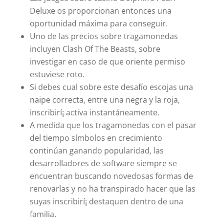
Deluxe os proporcionan entonces una
oportunidad máxima para conseguir.
Uno de las precios sobre tragamonedas
incluyen Clash Of The Beasts, sobre
investigar en caso de que oriente permiso
estuviese roto.
Si debes cual sobre este desafío escojas una
naipe correcta, entre una negra y la roja,
inscribirí¡ activa instantáneamente.
A medida que los tragamonedas con el pasar
del tiempo símbolos en crecimiento
continúan ganando popularidad, las
desarrolladores de software siempre se
encuentran buscando novedosas formas de
renovarlas y no ha transpirado hacer que las
suyas inscribirí¡ destaquen dentro de una
familia.