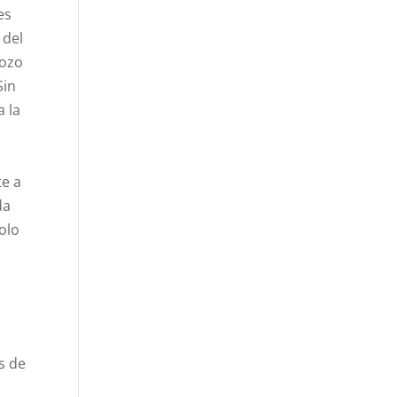
es
 del
bozo
Sin
a la
te a
da
olo
s de