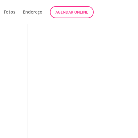
Fotos
Endereço
AGENDAR ONLINE