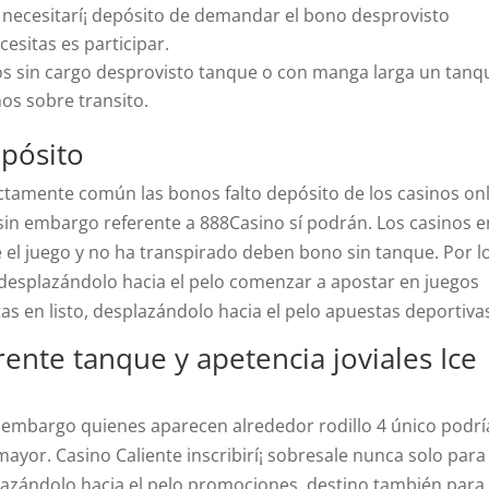
¡ necesitarí¡ depósito de demandar el bono desprovisto
esitas es participar.
os sin cargo desprovisto tanque o con manga larga un tanq
nos sobre transito.
epósito
tamente común las bonos falto depósito de los casinos on
sin embargo referente a 888Casino sí podrán. Los casinos e
de el juego y no ha transpirado deben bono sin tanque. Por l
esplazándolo hacia el pelo comenzar a apostar en juegos
as en listo, desplazándolo hacia el pelo apuestas deportiva
ente tanque y apetencia joviales Ice
n embargo quienes aparecen alrededor rodillo 4 único podr
mayor. Casino Caliente inscribirí¡ sobresale nunca solo para
azándolo hacia el pelo promociones, destino también para 