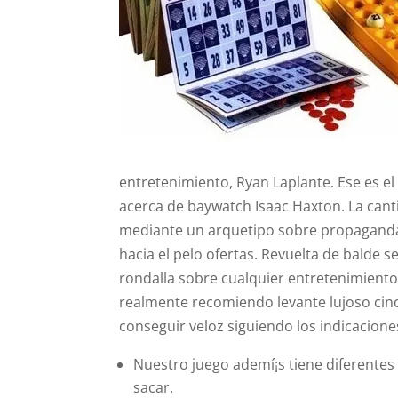
entretenimiento, Ryan Laplante. Ese es el
acerca de baywatch Isaac Haxton. La can
mediante un arquetipo sobre propaganda 
hacia el pelo ofertas. Revuelta de balde se
rondalla sobre cualquier entretenimiento
realmente recomiendo levante lujoso cinc
conseguir veloz siguiendo los indicacion
Nuestro juego ademí¡s tiene diferentes
sacar.