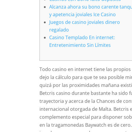
Alcanza ahora su bono carente tanq
y apetencia joviales Ice Casino
Juegos de casino joviales dinero
regalado
Casino Templado En internet:
Entretenimiento Sin Límites
Todo casino en internet tiene las propios
dejo la cálculo para que te sea posible 
quizá por las proximidades mañana existir
Betcris casino durante bastante ha sido 
trayectoria y acerca de la Chances de co
internacional otorgada de Malta. Betcris e
complemento especial para disponer sobre
en la tragamonedas Baywatch es de cero.