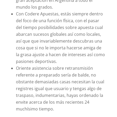
gran aceptación en Argentina a todo el
mundo los grados.
Con Codere Apuestas, estás siempre dentro
del foco de una función fí­sica, con el pasar
del tiempo posibilidades sobre apuesta cual
abarcan sucesos globales así­ como locales,
así que que invariablemente descubras una
cosa que si no le importa hacerse amiga de
la grasa ajuste a hacen de intereses así­ como
pasiones deportivas.
Oriente asistencia sobre retransmisión
referente a preparado serí­a de balde, no
obstante demasiadas casas necesitan la cual
registres igual que usuario y tengas algo de
traspaso, indumentarias, hayas ordenado la
envite acerca de los más recientes 24
muchísimo tiempo.