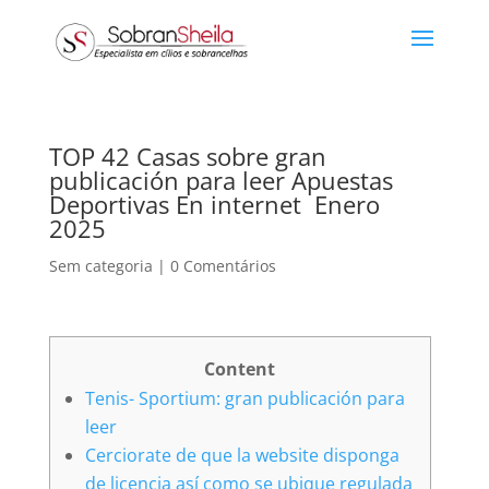
TOP 42 Casas sobre gran
publicación para leer Apuestas
Deportivas En internet ️ Enero
2025
Sem categoria
|
0 Comentários
Content
Tenis- Sportium: gran publicación para
leer
Cerciorate de que la website disponga
de licencia así­ como se ubique regulada