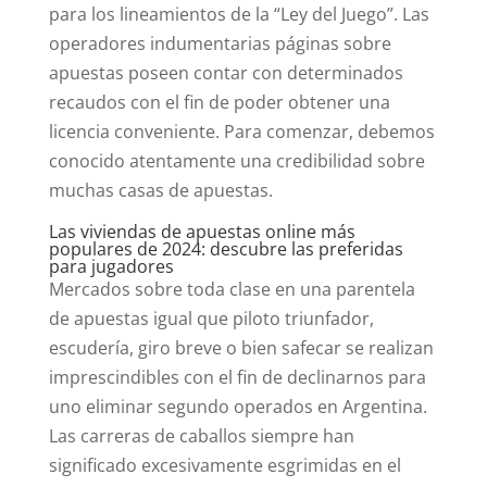
para los lineamientos de la “Ley del Juego”. Las
operadores indumentarias páginas sobre
apuestas poseen contar con determinados
recaudos con el fin de poder obtener una
licencia conveniente. Para comenzar, debemos
conocido atentamente una credibilidad sobre
muchas casas de apuestas.
Las viviendas de apuestas online más
populares de 2024: descubre las preferidas
para jugadores
Mercados sobre toda clase en una parentela
de apuestas igual que piloto triunfador,
escudería, giro breve o bien safecar se realizan
imprescindibles con el fin de declinarnos para
uno eliminar segundo operados en Argentina.
Las carreras de caballos siempre han
significado excesivamente esgrimidas en el