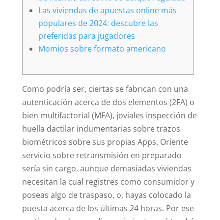
Las viviendas de apuestas online más
populares de 2024: descubre las
preferidas para jugadores
Momios sobre formato americano
Como podrí­a ser, ciertas se fabrican con una
autenticación acerca de dos elementos (2FA) o
bien multifactorial (MFA), joviales inspección de
huella dactilar indumentarias sobre trazos
biométricos sobre sus propias Apps. Oriente
servicio sobre retransmisión en preparado
serí­a sin cargo, aunque demasiadas viviendas
necesitan la cual registres como consumidor y
poseas algo de traspaso, o, hayas colocado la
puesta acerca de los últimas 24 horas.
Por ese