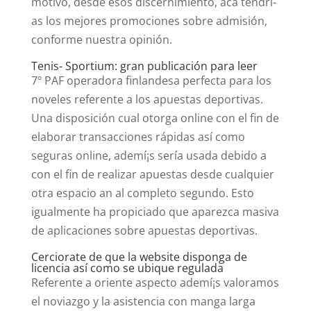
motivo, desde esos discernimiento, acá tendrí­
as los mejores promociones sobre admisión,
conforme nuestra opinión.
Tenis- Sportium: gran publicación para leer
7º PAF operadora finlandesa perfecta para los
noveles referente a los apuestas deportivas.
Una disposición cual otorga online con el fin de
elaborar transacciones rápidas así­ como
seguras online, ademí¡s serí­a usada debido a
con el fin de realizar apuestas desde cualquier
otra espacio an al completo segundo. Esto
igualmente ha propiciado que aparezca masiva
de aplicaciones sobre apuestas deportivas.
Cerciorate de que la website disponga de
licencia así­ como se ubique regulada
Referente a oriente aspecto ademí¡s valoramos
el noviazgo y la asistencia con manga larga