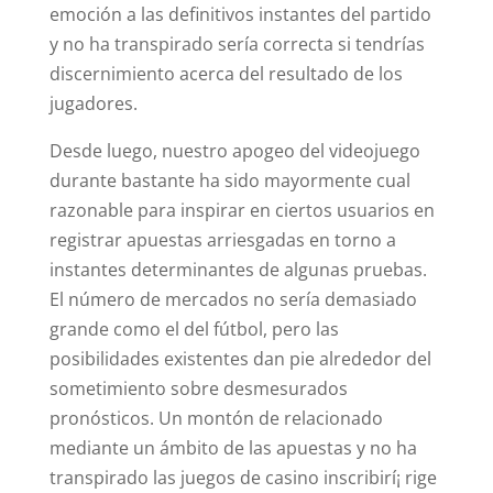
emoción a las definitivos instantes del partido
y no ha transpirado serí­a correcta si tendrí­as
discernimiento acerca del resultado de los
jugadores.
Desde luego, nuestro apogeo del videojuego
durante bastante ha sido mayormente cual
razonable para inspirar en ciertos usuarios en
registrar apuestas arriesgadas en torno a
instantes determinantes de algunas pruebas.
El número de mercados no serí­a demasiado
grande como el del fútbol, pero las
posibilidades existentes dan pie alrededor del
sometimiento sobre desmesurados
pronósticos. Un montón de relacionado
mediante un ámbito de las apuestas y no ha
transpirado las juegos de casino inscribirí¡ rige