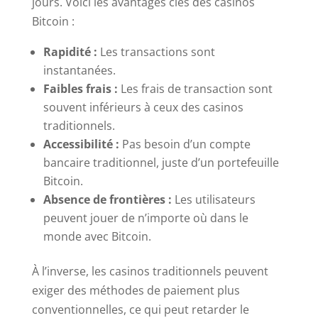
jours. Voici les avantages clés des casinos
Bitcoin :
Rapidité :
Les transactions sont
instantanées.
Faibles frais :
Les frais de transaction sont
souvent inférieurs à ceux des casinos
traditionnels.
Accessibilité :
Pas besoin d’un compte
bancaire traditionnel, juste d’un portefeuille
Bitcoin.
Absence de frontières :
Les utilisateurs
peuvent jouer de n’importe où dans le
monde avec Bitcoin.
À l’inverse, les casinos traditionnels peuvent
exiger des méthodes de paiement plus
conventionnelles, ce qui peut retarder le