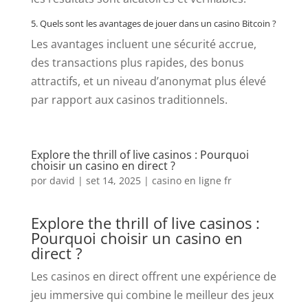
5. Quels sont les avantages de jouer dans un casino Bitcoin ?
Les avantages incluent une sécurité accrue,
des transactions plus rapides, des bonus
attractifs, et un niveau d’anonymat plus élevé
par rapport aux casinos traditionnels.
Explore the thrill of live casinos : Pourquoi
choisir un casino en direct ?
por
david
|
set 14, 2025
|
casino en ligne fr
Explore the thrill of live casinos :
Pourquoi choisir un casino en
direct ?
Les casinos en direct offrent une expérience de
jeu immersive qui combine le meilleur des jeux