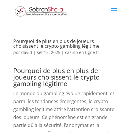
Pourquoi de plus en plus de joueurs
choisissent le crypto gambling légitime
por
david
|
set 15, 2025
|
casino en ligne fr
Pourquoi de plus en plus de
joueurs choisissent le crypto
gambling légitime
Le monde du gambling évolue rapidement, et
parmi les tendances émergentes, le crypto
gambling légitime attire l’attention croissante
des joueurs. Ce phénomène est en grande
partie dû à la sécurité, l’anonymat et la