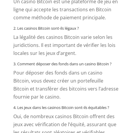
Un casino Bitcoin est une plateforme de jeu en
ligne qui accepte les transactions en Bitcoin
comme méthode de paiement principale.
2. Les casinos Bitcoin sont-ils légaux ?
La légalité des casinos Bitcoin varie selon les
juridictions. Il est important de vérifier les lois
locales sur les jeux d’argent.
3. Comment déposer des fonds dans un casino Bitcoin ?
Pour déposer des fonds dans un casino
Bitcoin, vous devez créer un portefeuille
Bitcoin et transférer des bitcoins vers l’adresse
fournie par le casino.
4. Les jeux dans les casinos Bitcoin sont-ils équitables ?
Oui, de nombreux casinos Bitcoin offrent des
jeux avec vérification de l’équité, assurant que
les résultats sont aléatoires et vérifiables.