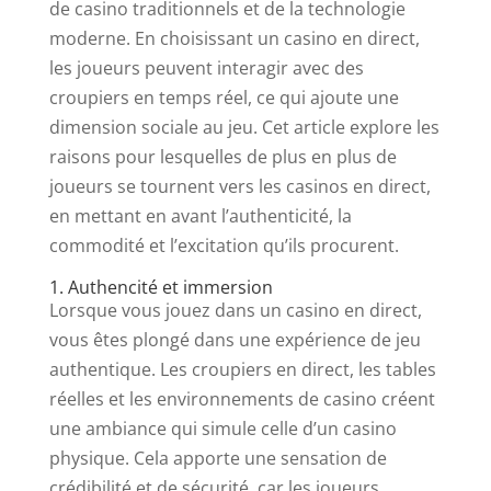
de casino traditionnels et de la technologie
moderne. En choisissant un casino en direct,
les joueurs peuvent interagir avec des
croupiers en temps réel, ce qui ajoute une
dimension sociale au jeu. Cet article explore les
raisons pour lesquelles de plus en plus de
joueurs se tournent vers les casinos en direct,
en mettant en avant l’authenticité, la
commodité et l’excitation qu’ils procurent.
1. Authencité et immersion
Lorsque vous jouez dans un casino en direct,
vous êtes plongé dans une expérience de jeu
authentique. Les croupiers en direct, les tables
réelles et les environnements de casino créent
une ambiance qui simule celle d’un casino
physique. Cela apporte une sensation de
crédibilité et de sécurité, car les joueurs