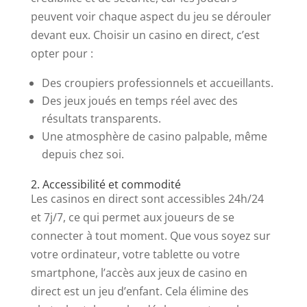
peuvent voir chaque aspect du jeu se dérouler
devant eux. Choisir un casino en direct, c’est
opter pour :
Des croupiers professionnels et accueillants.
Des jeux joués en temps réel avec des
résultats transparents.
Une atmosphère de casino palpable, même
depuis chez soi.
2. Accessibilité et commodité
Les casinos en direct sont accessibles 24h/24
et 7j/7, ce qui permet aux joueurs de se
connecter à tout moment. Que vous soyez sur
votre ordinateur, votre tablette ou votre
smartphone, l’accès aux jeux de casino en
direct est un jeu d’enfant. Cela élimine des