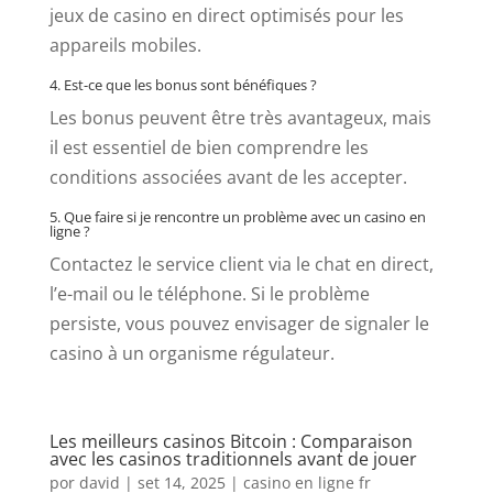
jeux de casino en direct optimisés pour les
appareils mobiles.
4. Est-ce que les bonus sont bénéfiques ?
Les bonus peuvent être très avantageux, mais
il est essentiel de bien comprendre les
conditions associées avant de les accepter.
5. Que faire si je rencontre un problème avec un casino en
ligne ?
Contactez le service client via le chat en direct,
l’e-mail ou le téléphone. Si le problème
persiste, vous pouvez envisager de signaler le
casino à un organisme régulateur.
Les meilleurs casinos Bitcoin : Comparaison
avec les casinos traditionnels avant de jouer
por
david
|
set 14, 2025
|
casino en ligne fr