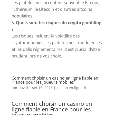
Les plateformes acceptent souvent le Bitcoin,
l’Ethereum, le Litecoin et d’autres altcoins
populaires.
Quels sont les risques du crypto gambling
?
Les risques incluent la volatilité des
cryptomonnaies, les plateformes frauduleuses
et les défis réglementaires. Il est crucial d’être
prudent lors de vos choix.
Comment choisir un casino en ligne fiable en
France pour les joueurs mobiles
por
david
|
set 15, 2025
|
casino en ligne fr
Comment choisir un casino en
ligne fiable en France pour les
joueurs mobiles