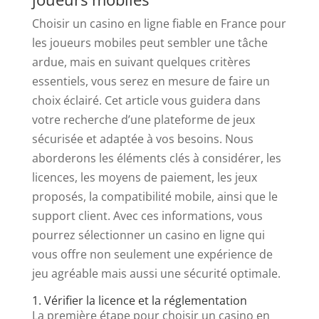
Choisir un casino en ligne fiable en France pour
les joueurs mobiles peut sembler une tâche
ardue, mais en suivant quelques critères
essentiels, vous serez en mesure de faire un
choix éclairé. Cet article vous guidera dans
votre recherche d’une plateforme de jeux
sécurisée et adaptée à vos besoins. Nous
aborderons les éléments clés à considérer, les
licences, les moyens de paiement, les jeux
proposés, la compatibilité mobile, ainsi que le
support client. Avec ces informations, vous
pourrez sélectionner un casino en ligne qui
vous offre non seulement une expérience de
jeu agréable mais aussi une sécurité optimale.
1. Vérifier la licence et la réglementation
La première étape pour choisir un casino en