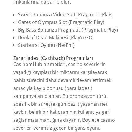
imkanlarına da sahip olur.
Sweet Bonanza Video Slot (Pragmatic Play)
Gates of Olympus Slot (Pragmatic Play)
Big Bass Bonanza Pragmatic (Pragmatic Play)
Book of Dead Makinesi (Play’n GO)
Starburst Oyunu (NetEnt)
Zarar İadesi (Cashback) Programları
CasinomHub hizmetleri, casino severlerin
yaşadığı kayıpları bir miktarını karşılayarak
bahis sürecini daha devamlı devam ettirmek
amacıyla kayıp bonusu (para iadesi)
kampanyaları planlar. Bu promosyon türü,
spesifik bir süreçte (gün bazlı) yaşanan net
kaybın belirli bir kat oranının kullanıcıya geri
sağlanması mantığına dayanır. Böylece casino
severler, verimsiz geçen bir şans oyunu