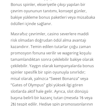
Bonus spinler, ekseriyetle çıkışı yapılan bir
çevrim oyununun tanıtımı, konsept günler,
bakiye yükleme bonus paketleri veya müsabaka
ödülleri içinde sağlanır.
Masrafsız çevrimler, casino severlere maddi
risk olmadan doğrudan ödül alma avantajı
kazandırır. Temin edilen tutarlar çoğu zaman
promosyon fonuna verilir ve wagering koşulu
tamamlandıktan sonra çekilebilir bakiye olarak
çekilebilir. Yaygın olarak kampanyalarda bonus
spinler spesifik bir spin oyunuyla sınırlıdır;
misal olarak, yalnızca “Sweet Bonanza” veya
“Gates of Olympus” gibi yüksek ilgi gören
slotlarda aktif hale gelir. Ayrıca, slot dönüşü
başına belirli bir kazanç tutarı (mesela 1₺ veya
2₺) tespit edilir. Hediye spin promosyonlarının