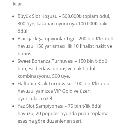
kılar.
Büyük Slot Koşusu – 500.000₺ toplam ödül,
300 üye, kazanan oyuncuya 100.000₺ nakit
ödül.
Blackjack Şampiyonlar Ligi – 200 bin ₺’lik ödül
havuzu, 150 yarışmacı, ilk 10 finalist nakit ve
bonus.
Sweet Bonanza Turnuvası – 150 bin ₺ ödül
bütçesi, bedava dönüş ve nakit ödül
kombinasyonu, 500 üye.
Haftanın Kralı Turnuvası – 100 bin ₺’lik ödül
havuzu, yalnızca VIP Gold ve üzeri
oyunculara özel.
Yaz Slot Şampiyonası – 75 bin ₺’lik ödül
havuzu, 20 popüler oyunda puan toplama
esasına göre düzenlenen seri.