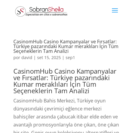
CasinomHub Casino Kampanyalar ve Fırsatlar:
Türkiye pazarındaki Kumar meraklıları İçin Tüm
Seçeneklerin Tam Analizi
por
david
|
set 15, 2025
|
sep1
CasinomHub Casino Kampanyalar
ve Fırsatlar: Türkiye pazarındaki
Kumar meraklıları İçin Tüm
Seçeneklerin Tam Analizi
CasinomHub Bahis Merkezi, Türkiye oyun
dünyasındaki çevrimiçi eğlence merkezi
bahisçiler arasında çabucak itibar elde eden ve
avantajlı promosyonlarıyla öne çıkan, öne çıkan
bir site. Geniş oyun koleksiyonu alternatifleri ve