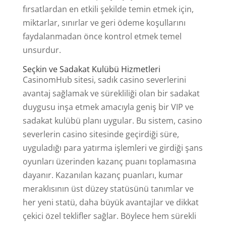
fırsatlardan en etkili şekilde temin etmek için,
miktarlar, sınırlar ve geri ödeme koşullarını
faydalanmadan önce kontrol etmek temel
unsurdur.
Seçkin ve Sadakat Kulübü Hizmetleri
CasinomHub sitesi, sadık casino severlerini
avantaj sağlamak ve sürekliliği olan bir sadakat
duygusu inşa etmek amacıyla geniş bir VIP ve
sadakat kulübü planı uygular. Bu sistem, casino
severlerin casino sitesinde geçirdiği süre,
uyguladığı para yatırma işlemleri ve girdiği şans
oyunları üzerinden kazanç puanı toplamasına
dayanır. Kazanılan kazanç puanları, kumar
meraklısının üst düzey statüsünü tanımlar ve
her yeni statü, daha büyük avantajlar ve dikkat
çekici özel teklifler sağlar. Böylece hem sürekli