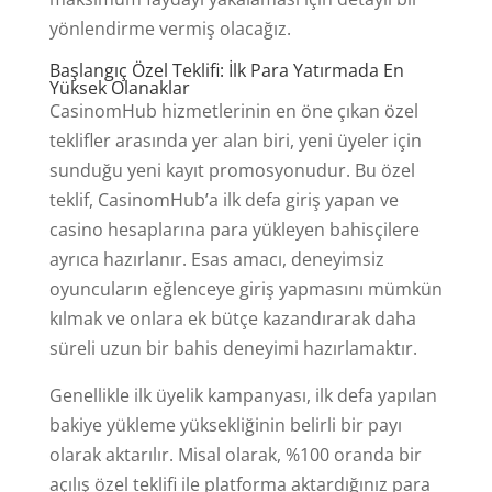
yönlendirme vermiş olacağız.
Başlangıç Özel Teklifi: İlk Para Yatırmada En
Yüksek Olanaklar
CasinomHub hizmetlerinin en öne çıkan özel
teklifler arasında yer alan biri, yeni üyeler için
sunduğu yeni kayıt promosyonudur. Bu özel
teklif, CasinomHub’a ilk defa giriş yapan ve
casino hesaplarına para yükleyen bahisçilere
ayrıca hazırlanır. Esas amacı, deneyimsiz
oyuncuların eğlenceye giriş yapmasını mümkün
kılmak ve onlara ek bütçe kazandırarak daha
süreli uzun bir bahis deneyimi hazırlamaktır.
Genellikle ilk üyelik kampanyası, ilk defa yapılan
bakiye yükleme yüksekliğinin belirli bir payı
olarak aktarılır. Misal olarak, %100 oranda bir
açılış özel teklifi ile platforma aktardığınız para