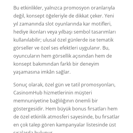
Bu etkinlikler, yalnızca promosyon oranlarıyla
değil, konsept öğeleriyle de dikkat çeker. Yeni
yıl zamanında slot oyunlarında kar motifleri,
hediye ikonları veya yılbaşı sembol tasarımları
kullanılabilir; ulusal özel günlerde ise tematik
görseller ve özel ses efektleri uygulanır. Bu,
oyuncuların hem görsellik açısından hem de
konsept bakımından farklı bir deneyim
yaşamasına imkân sağlar.
Sonuç olarak, özel gün ve tatil promosyonları,
CasinomHub hizmetlerinin müşteri
memnuniyetine bağlılığının önemli bir
göstergesidir. Hem büyük bonus fırsatları hem
de özel etkinlik atmosferi sayesinde, bu fırsatlar
en çok talep gören kampanyalar listesinde üst
sıralarda bulunur.