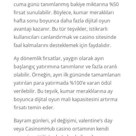
cuma günü tanımlanmış bakiye miktarına %50
fırsat sunulabilir. Böylece, kumar meraklıları
hafta sonu boyunca daha fazla dijital oyun
avantajı kazanır. Bu tür teşvikler, istikrarlı
kullanıcıları canlandırmak ve casino sitesinde
faal kalmalarını desteklemek için faydalıdır.
Ay dönemlik fırsatlar, yaygın olarak ayın
başlangıç yatırımına tanımlanır ve fazla oranlı
olabilir. Örneğin, ayın ilk gününde tamamlanan
yatırılan para yatırmada %100’e varan ödül
verilebilir. Bu teşvik, kumar meraklılarına ay
boyunca dijital oyun mali kapasitesini artırma
fırsatı temin eder.
Bayram günleri, yıl değişimi, valentine’s day
veya CasinomHub casino ortamının kendi