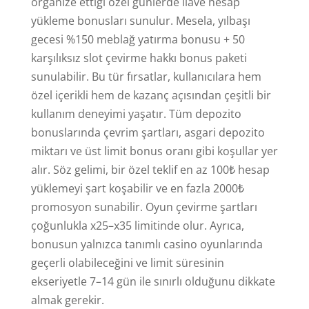
organize ettiği özel günlerde ilave hesap
yükleme bonusları sunulur. Mesela, yılbaşı
gecesi %150 meblağ yatırma bonusu + 50
karşılıksız slot çevirme hakkı bonus paketi
sunulabilir. Bu tür fırsatlar, kullanıcılara hem
özel içerikli hem de kazanç açısından çeşitli bir
kullanım deneyimi yaşatır. Tüm depozito
bonuslarında çevrim şartları, asgari depozito
miktarı ve üst limit bonus oranı gibi koşullar yer
alır. Söz gelimi, bir özel teklif en az 100₺ hesap
yüklemeyi şart koşabilir ve en fazla 2000₺
promosyon sunabilir. Oyun çevirme şartları
çoğunlukla x25–x35 limitinde olur. Ayrıca,
bonusun yalnızca tanımlı casino oyunlarında
geçerli olabileceğini ve limit süresinin
ekseriyetle 7–14 gün ile sınırlı olduğunu dikkate
almak gerekir.