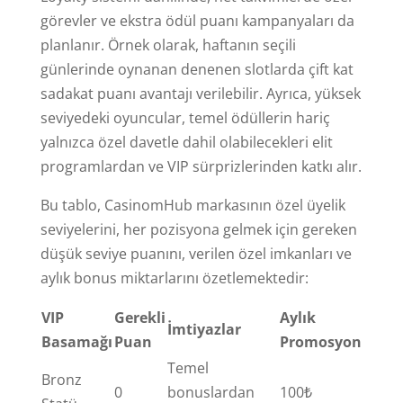
görevler ve ekstra ödül puanı kampanyaları da
planlanır. Örnek olarak, haftanın seçili
günlerinde oynanan denenen slotlarda çift kat
sadakat puanı avantajı verilebilir. Ayrıca, yüksek
seviyedeki oyuncular, temel ödüllerin hariç
yalnızca özel davetle dahil olabilecekleri elit
programlardan ve VIP sürprizlerinden katkı alır.
Bu tablo, CasinomHub markasının özel üyelik
seviyelerini, her pozisyona gelmek için gereken
düşük seviye puanını, verilen özel imkanları ve
aylık bonus miktarlarını özetlemektedir:
VIP
Gerekli
Aylık
İmtiyazlar
Basamağı
Puan
Promosyon
Temel
Bronz
0
bonuslardan
100₺