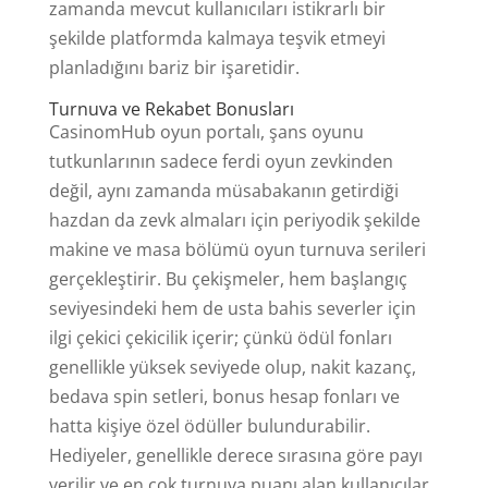
zamanda mevcut kullanıcıları istikrarlı bir
şekilde platformda kalmaya teşvik etmeyi
planladığını bariz bir işaretidir.
Turnuva ve Rekabet Bonusları
CasinomHub oyun portalı, şans oyunu
tutkunlarının sadece ferdi oyun zevkinden
değil, aynı zamanda müsabakanın getirdiği
hazdan da zevk almaları için periyodik şekilde
makine ve masa bölümü oyun turnuva serileri
gerçekleştirir. Bu çekişmeler, hem başlangıç
seviyesindeki hem de usta bahis severler için
ilgi çekici çekicilik içerir; çünkü ödül fonları
genellikle yüksek seviyede olup, nakit kazanç,
bedava spin setleri, bonus hesap fonları ve
hatta kişiye özel ödüller bulundurabilir.
Hediyeler, genellikle derece sırasına göre payı
verilir ve en çok turnuva puanı alan kullanıcılar